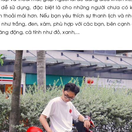
dễ sử dụng, đặc biệt là cho những người chưa có ki
n thoải mái hơn. Nếu bạn yêu thích sự thanh lịch và n
, như trắng, đen, xám, phù hợp với các bạn, bên cạnh
ng động, cá tính như đỏ, xanh,...