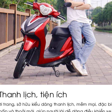
hanh lịch, tiện ích
hời trang, sở hữu kiểu dáng thanh lịch, mềm mại, đặc b
thấp và thoải mái, giúp người lái dễ dàng điều khiển xe,