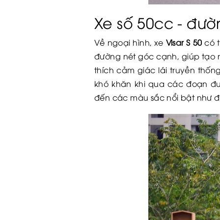
Xe số 50cc - đư
Về ngoại hình, xe
Visar S 50
có t
đường nét góc cạnh, giúp tạo r
thích cảm giác lái truyền thố
khó khăn khi qua các đoạn đ
đến các màu sắc nổi bật như đ