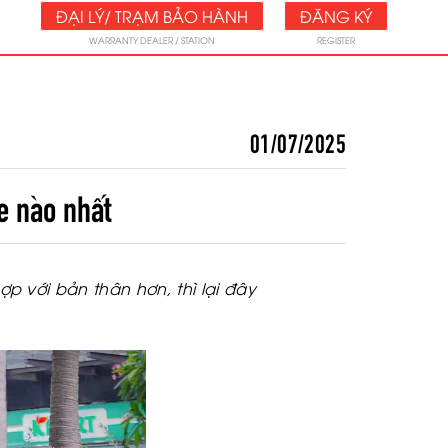
ĐẠI LÝ/ TRẠM BẢO HÀNH
ĐĂNG KÝ
WARRANTY DEALER / STATION
REGISTER
01/07/2025
e nào nhất
ợp với bản thân hơn, thì lại đây