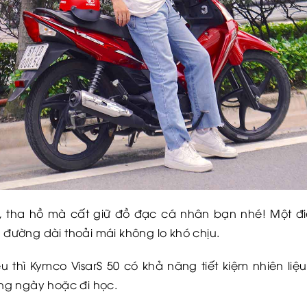
g, tha hồ mà cất giữ đồ đạc cá nhân bạn nhé! Một 
i đường dài thoải mái không lo khó chịu.
u thì Kymco VisarS 50 có khả năng tiết kiệm nhiên liệu 
ng ngày hoặc đi học.