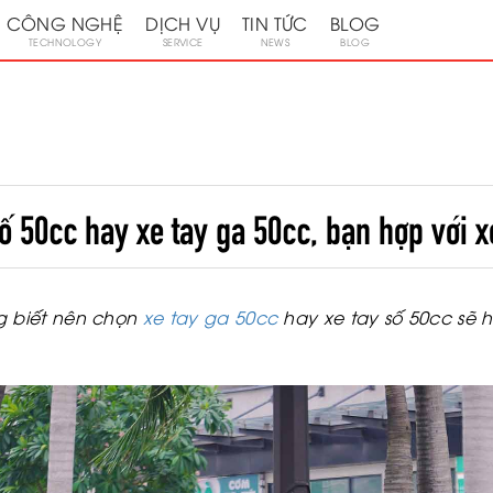
CÔNG NGHỆ
DỊCH VỤ
TIN TỨC
BLOG
TECHNOLOGY
SERVICE
NEWS
BLOG
ố 50cc hay xe tay ga 50cc, bạn hợp với x
 biết nên chọn
xe tay ga 50cc
hay xe tay số 50cc sẽ h