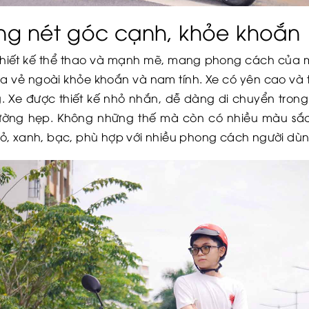
ờng nét góc cạnh, khỏe khoắn
hiết kế thể thao và mạnh mẽ, mang phong cách của mộ
a vẻ ngoài khỏe khoắn và nam tính. Xe có yên cao và t
ng. Xe được thiết kế nhỏ nhắn, dễ dàng di chuyển tr
ường hẹp. Không những thế mà còn có nhiều màu sắ
ỏ, xanh, bạc, phù hợp với nhiều phong cách người dùn