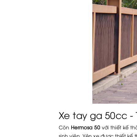
Xe tay ga 50cc - T
Còn
Hermosa 50
với thiết kế t
sinh viên. Yên xe được thiết kế 