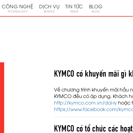
CÔNG NGHỆ
DỊCH VỤ
TIN TỨC
BLOG
TECHNOLOGY
SERVICE
NEWS
BLOG
I
KYMCO có khuyến mãi gì k
Về chương trình khuyến mãi hầu n
KYMCO đều có áp dụng. Khách hàng
http://kymco.com.vn/dai-ly
hoặc tr
https://www.facebook.com/kymc
KYMCO có tổ chức các hoạt