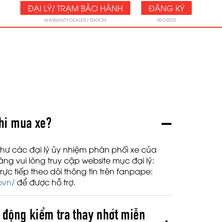
ĐẠI LÝ/ TRẠM BẢO HÀNH
ĐĂNG KÝ
WARRANTY DEALER / STATION
REGISTER
hi mua xe?
hư các đại lý ủy nhiệm phân phối xe của
 vui lòng truy cập website mục đại lý:
ực tiếp theo dõi thông tin trên fanpape:
ovn/
để được hỗ trợ.
 động kiểm tra thay nhớt miễn