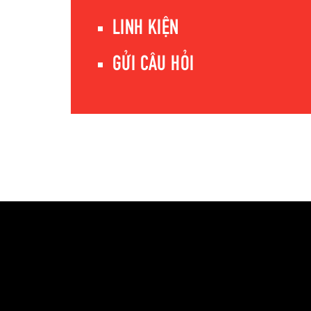
LINH KIỆN
GỬI CÂU HỎI