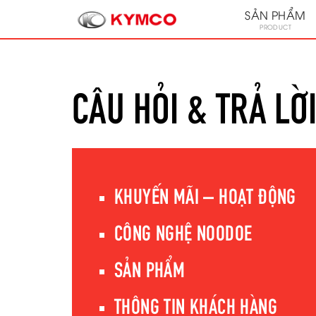
SẢN PHẨM
PRODUCT
CÂU HỎI & TRẢ LỜ
KHUYẾN MÃI – HOẠT ĐỘNG
CÔNG NGHỆ NOODOE
SẢN PHẨM
THÔNG TIN KHÁCH HÀNG