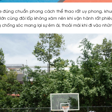
e đúng chuẩn phong cách thể thao rất uy phong, khu
lớn cùng đôi lốp không xăm nên khi vận hành rất phiêu
chống sóc mang lại sự êm ái, thoải mái khi đi vào nh