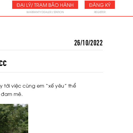
ĐẠI LÝ/ TRẠM BẢO HÀNH
ĐĂNG KÝ
WARRANTY DEALER / STATION
REGISTER
26/10/2022
cc
y tới việc cùng em “xế yêu” thể
m đam mê.