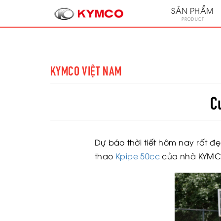
SẢN PHẨM
PRODUCT
KYMCO VIỆT NAM
C
Dự báo thời tiết hôm nay rất đ
thao
Kpipe 50cc
của nhà KYMCO,