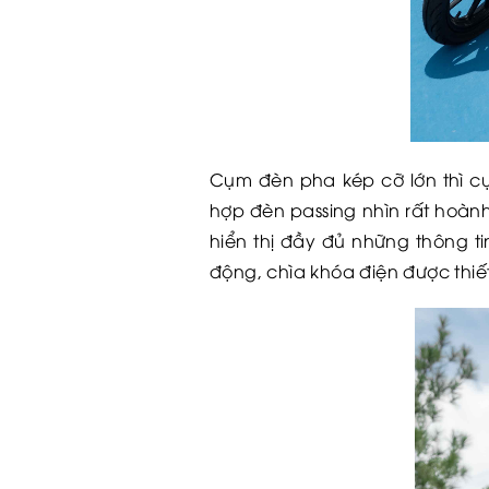
Cụm đèn pha kép cỡ lớn thì c
hợp đèn passing nhìn rất hoàn
hiển thị đầy đủ những thông ti
động, chìa khóa điện được thiế