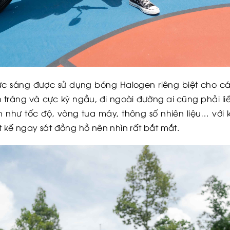
ực sáng được sử dụng bóng Halogen riêng biệt cho cá
h tráng và cực kỳ ngầu, đi ngoài đường ai cũng phải l
n như tốc độ, vòng tua máy, thông số nhiên liệu… với 
t kế ngay sát đồng hồ nên nhìn rất bắt mắt.