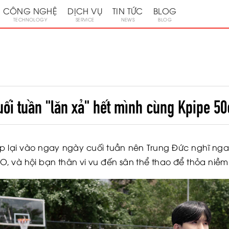
CÔNG NGHỆ
DỊCH VỤ
TIN TỨC
BLOG
TECHNOLOGY
SERVICE
NEWS
BLOG
uối tuần "lăn xả" hết mình cùng Kpipe 50
ẹp lại vào ngay ngày cuối tuần nên Trung Đức nghĩ nga
 và hội bạn thân vi vu đến sân thể thao để thỏa niề