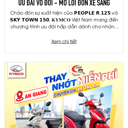
ƯU ĐÃI VÔ ĐỐI - MỞ LỐI ĐÓN XE SANG
Chào đón sự xuất hiện của 𝗣𝗘𝗢𝗣𝗟𝗘 𝗥 𝟭𝟮𝟱 và
𝗦𝗞𝗬 𝗧𝗢𝗪𝗡 𝟭𝟱𝟬, 𝐊𝐘𝐌𝐂𝐎 Việt Nam mang đến
chương trình ưu đãi hấp dẫn dành cho những
khách hàng đầu tiên
Xem chi tiết