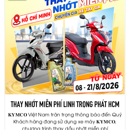
THAY NHỚT MIỄN PHÍ LINH TRỌNG PHÁT HCM
𝐊𝐘𝐌𝐂𝐎 Việt Nam trân trọng thông báo đến Quý
Khách hàng đang sử dụng xe máy 𝐊𝐘𝐌𝐂𝐎,
chương trình thay dầu nhớt miễn phí