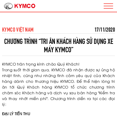
KYMCO VIỆT NAM
17/11/2020
CHƯƠNG TRÌNH “TRI ÂN KHÁCH HÀNG SỬ DỤNG XE
MÁY KYMCO”
KYMCO trân trọng kính chào Quý Khách!
Trong suốt thời gian qua, KYMCO đã nhận được sự ủng hộ
nhiệt tình, cũng như những tình cảm yêu quý của Khách
hàng dành cho thương hiệu KYMCO. Để thể hiện lòng tri
ân tới Quý Khách hàng KYMCO tổ chức chương trình
chăm sóc Khách hàng và dịch vụ sau bán hàng "Kiểm tra
và thay nhớt miễn phí". Chương trình diễn ra tại các đại
lý:
ĐẠI LÝ TIẾN THU