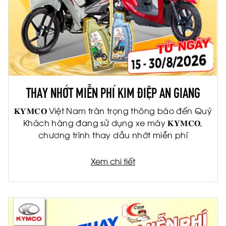
THAY NHỚT MIỄN PHÍ KIM ĐIỆP AN GIANG
𝐊𝐘𝐌𝐂𝐎 Việt Nam trân trọng thông báo đến Quý
Khách hàng đang sử dụng xe máy 𝐊𝐘𝐌𝐂𝐎,
chương trình thay dầu nhớt miễn phí
Xem chi tiết