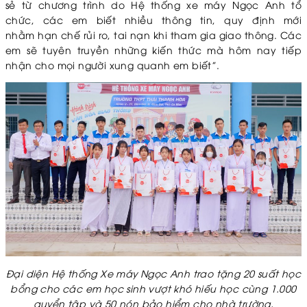
sẻ từ chương trình do Hệ thống xe máy Ngọc Anh tổ
chức, các em biết nhiều thông tin, quy định mới
nhằm hạn chế rủi ro, tai nạn khi tham gia giao thông. Các
em sẽ tuyên truyền những kiến thức mà hôm nay tiếp
nhận cho mọi người xung quanh em biết”.
Đại diện Hệ thống Xe máy Ngọc Anh trao tặng 20 suất học
bổng cho các em học sinh vượt khó hiếu học cùng 1.000
quyển tập và 50 nón bảo hiểm cho nhà trường.