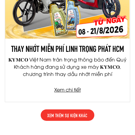
THAY NHỚT MIỄN PHÍ LINH TRỌNG PHÁT HCM
𝐊𝐘𝐌𝐂𝐎 Việt Nam trân trọng thông báo đến Quý
Khách hàng đang sử dụng xe máy 𝐊𝐘𝐌𝐂𝐎,
chương trình thay dầu nhớt miễn phí
Xem chi tiết
XEM THÊM SỰ KIỆN KHÁC