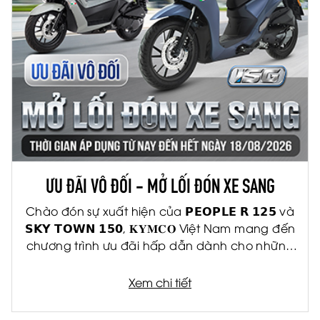
ƯU ĐÃI VÔ ĐỐI - MỞ LỐI ĐÓN XE SANG
Chào đón sự xuất hiện của 𝗣𝗘𝗢𝗣𝗟𝗘 𝗥 𝟭𝟮𝟱 và
𝗦𝗞𝗬 𝗧𝗢𝗪𝗡 𝟭𝟱𝟬, 𝐊𝐘𝐌𝐂𝐎 Việt Nam mang đến
chương trình ưu đãi hấp dẫn dành cho những
khách hàng đầu tiên
Xem chi tiết