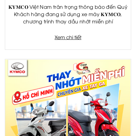
𝐊𝐘𝐌𝐂𝐎 Việt Nam trân trọng thông báo đến Quý
Khách hàng đang sử dụng xe máy 𝐊𝐘𝐌𝐂𝐎,
chương trình thay dầu nhớt miễn phí
Xem chi tiết