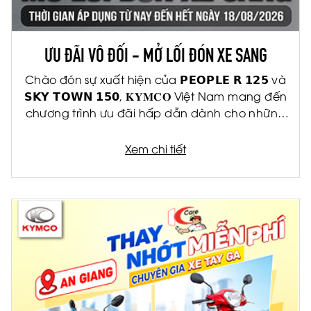
ƯU ĐÃI VÔ ĐỐI - MỞ LỐI ĐÓN XE SANG
Chào đón sự xuất hiện của 𝗣𝗘𝗢𝗣𝗟𝗘 𝗥 𝟭𝟮𝟱 và
𝗦𝗞𝗬 𝗧𝗢𝗪𝗡 𝟭𝟱𝟬, 𝐊𝐘𝐌𝐂𝐎 Việt Nam mang đến
chương trình ưu đãi hấp dẫn dành cho những
khách hàng đầu tiên
Xem chi tiết