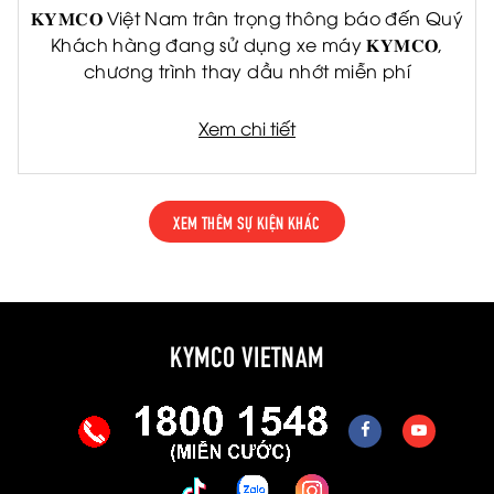
𝐊𝐘𝐌𝐂𝐎 Việt Nam trân trọng thông báo đến Quý
Khách hàng đang sử dụng xe máy 𝐊𝐘𝐌𝐂𝐎,
chương trình thay dầu nhớt miễn phí
Xem chi tiết
XEM THÊM SỰ KIỆN KHÁC
KYMCO VIETNAM