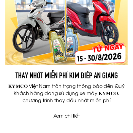
THAY NHỚT MIỄN PHÍ KIM ĐIỆP AN GIANG
𝐊𝐘𝐌𝐂𝐎 Việt Nam trân trọng thông báo đến Quý
Khách hàng đang sử dụng xe máy 𝐊𝐘𝐌𝐂𝐎,
chương trình thay dầu nhớt miễn phí
Xem chi tiết