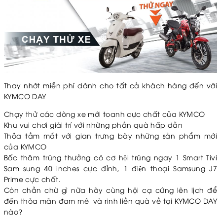
Thay nhớt miễn phí dành cho tất cả khách hàng đến với
KYMCO DAY
Chạy thử các dòng xe mới toanh cực chất của KYMCO
Khu vui chơi giải trí với những phần quà hấp dẫn
Thỏa tầm mắt với gian trưng bày những sản phẩm mới
của KYMCO
Bốc thăm trúng thưởng có cơ hội trúng ngay 1 Smart Tivi
Sam sung 40 inches cực đỉnh, 1 điện thoại Samsung J7
Prime cực chất.
Còn chần chừ gì nữa hãy cùng hội cạ cứng lên lịch để
đến thỏa mãn đam mê và rinh liền quà về tại KYMCO DAY
nào?