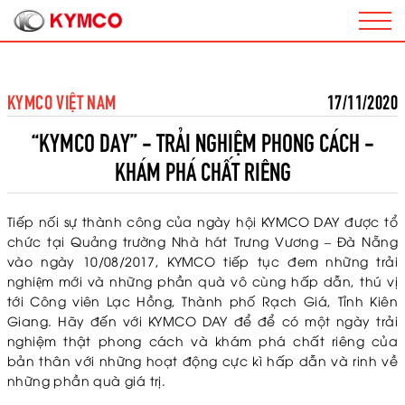
KYMCO VIỆT NAM
17/11/2020
“KYMCO DAY” - TRẢI NGHIỆM PHONG CÁCH -
KHÁM PHÁ CHẤT RIÊNG
Tiếp nối sự thành công của ngày hội KYMCO DAY được tổ
chức tại Quảng trường Nhà hát Trưng Vương – Đà Nẵng
vào ngày 10/08/2017, KYMCO tiếp tục đem những trải
nghiệm mới và những phần quà vô cùng hấp dẫn, thú vị
tới Công viên Lạc Hồng, Thành phố Rạch Giá, Tỉnh Kiên
Giang. Hãy đến với KYMCO DAY để để có một ngày trải
nghiệm thật phong cách và khám phá chất riêng của
bản thân với những hoạt động cực kì hấp dẫn và rinh về
những phần quà giá trị.