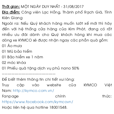
Thời gian:
MỘT NGÀY DUY NHẤT - 31/08/2017
Địa điểm:
Công viên Lạc Hồng, Thành phố Rạch Giá, Tỉnh
Kiên Giang
Ngoài ra: Nếu Quý khách hàng muốn lướt xế mới thì hãy
đến với hệ thống cửa hàng của Kim Phát, đang có rất
nhiều ưu đãi dành cho Quý khách hàng khi mua các
dòng xe KYMCO sẽ được nhận ngay các phần quà gồm:
01 Áo mưa
01 Mũ bảo hiểm
01 Bảo hiểm xe 1 năm
02 móc khóa
01 Phiếu quà tặng dịch vụ phủ nano 50%
---------------------------------------
Để biết thêm thông tin chi tiết vui lòng:
Truy cập vào website của KYMCO Việt
Nam:
http://kymco.com.vn/
Fanpage chính thức:
https://www.facebook.com/kymcovn/
Hoặc liên hệ qua hotline ‎‎18001548.