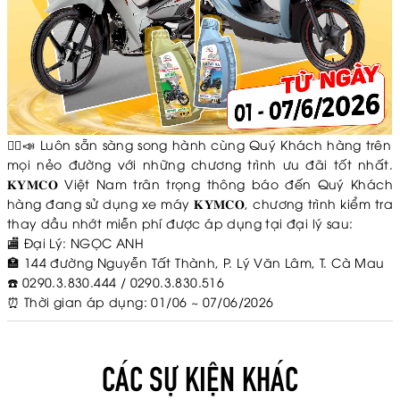
💁‍♂️📣 Luôn sẵn sàng song hành cùng Quý Khách hàng trên
mọi nẻo đường với những chương trình ưu đãi tốt nhất.
𝐊𝐘𝐌𝐂𝐎 Việt Nam trân trọng thông báo đến Quý Khách
hàng đang sử dụng xe máy 𝐊𝐘𝐌𝐂𝐎, chương trình kiểm tra
thay dầu nhớt miễn phí được áp dụng tại đại lý sau:
🏬 Đại Lý: NGỌC ANH
🏣 144 đường Nguyễn Tất Thành, P. Lý Văn Lâm, T. Cà Mau
☎️ 0290.3.830.444 / 0290.3.830.516
⏰ Thời gian áp dụng: 01/06 ~ 07/06/2026
CÁC SỰ KIỆN KHÁC