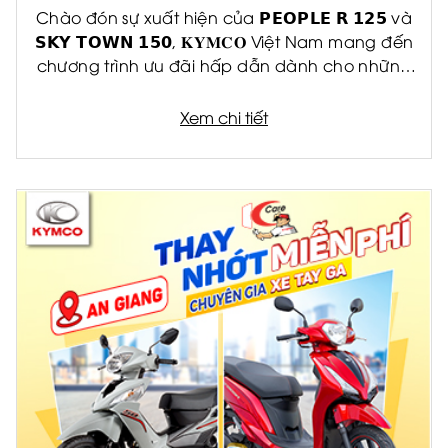
Chào đón sự xuất hiện của 𝗣𝗘𝗢𝗣𝗟𝗘 𝗥 𝟭𝟮𝟱 và
𝗦𝗞𝗬 𝗧𝗢𝗪𝗡 𝟭𝟱𝟬, 𝐊𝐘𝐌𝐂𝐎 Việt Nam mang đến
chương trình ưu đãi hấp dẫn dành cho những
khách hàng đầu tiên
Xem chi tiết