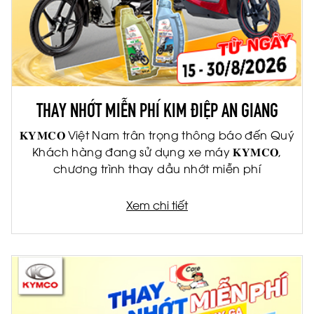
THAY NHỚT MIỄN PHÍ KIM ĐIỆP AN GIANG
𝐊𝐘𝐌𝐂𝐎 Việt Nam trân trọng thông báo đến Quý
Khách hàng đang sử dụng xe máy 𝐊𝐘𝐌𝐂𝐎,
chương trình thay dầu nhớt miễn phí
Xem chi tiết