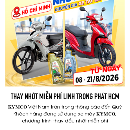
THAY NHỚT MIỄN PHÍ LINH TRỌNG PHÁT HCM
𝐊𝐘𝐌𝐂𝐎 Việt Nam trân trọng thông báo đến Quý
Khách hàng đang sử dụng xe máy 𝐊𝐘𝐌𝐂𝐎,
chương trình thay dầu nhớt miễn phí