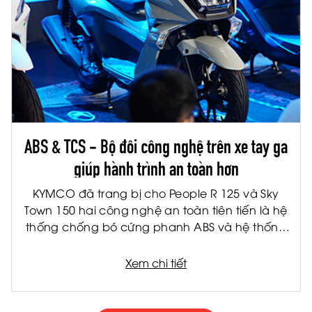
ABS & TCS - Bộ đôi công nghệ trên xe tay ga
giúp hành trình an toàn hơn
KYMCO đã trang bị cho People R 125 và Sky
Town 150 hai công nghệ an toàn tiên tiến là hệ
thống chống bó cứng phanh ABS và hệ thống
kiểm soát lực kéo TCS. Đây là hai công nghệ
được ứng dụng rộng rãi trên các dòng xe cao
Xem chi tiết
cấp, giúp nâng cao khả năng kiểm soát và
giảm thiểu rủi ro trong nhiều tình huống vận
hành thực tế.