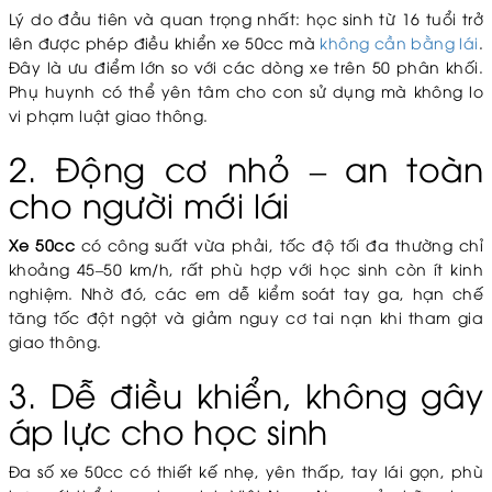
Lý do đầu tiên và quan trọng nhất: học sinh từ 16 tuổi trở
lên được phép điều khiển xe 50cc mà
không cần bằng lái
.
Đây là ưu điểm lớn so với các dòng xe trên 50 phân khối.
Phụ huynh có thể yên tâm cho con sử dụng mà không lo
vi phạm luật giao thông.
2. Động cơ nhỏ – an toàn
cho người mới lái
Xe 50cc
có công suất vừa phải, tốc độ tối đa thường chỉ
khoảng 45–50 km/h, rất phù hợp với học sinh còn ít kinh
nghiệm. Nhờ đó, các em dễ kiểm soát tay ga, hạn chế
tăng tốc đột ngột và giảm nguy cơ tai nạn khi tham gia
giao thông.
3. Dễ điều khiển, không gây
áp lực cho học sinh
Đa số xe 50cc có thiết kế nhẹ, yên thấp, tay lái gọn, phù