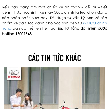
Nếu bạn đang tìm một chiếc xe an toàn – dễ lái – tiết
kiệm – hợp học sinh, xe máy 50cc chính là lựa chọn đáng
cân nhắc nhất hiện nay. Để được tư vấn kỹ hơn về sản
phẩm xe ga 50cc dành cho học sinh đển từ
KYMCO chính
hãng
bạn có thể liên hệ trực tiếp tới
tổng đài miễn cước
Hotline 18001548
.
CÁC TIN TỨC KHÁC