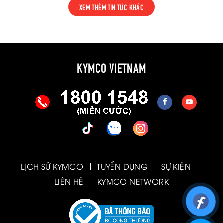
XEM THÊM TIN TỨC KHÁC
KYMCO VIETNAM
LỊCH SỬ KYMCO
TUYỂN DỤNG
SỰ KIỆN
LIÊN HỆ
KYMCO NETWORK