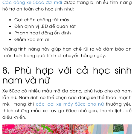
Các dòng xe 50cc đời mới
được trang bị nhiều tính năng
hỗ trợ an toàn cho học sinh như:
Gạt chân chống tắt máy
Đèn định vị LED dễ quan sát
Phanh hoạt động ổn định
Giảm xóc êm ái
Những tính năng này giúp hạn chế rủi ro và đảm bảo an
toàn hơn trong quá trình di chuyển hằng ngày.
8. Phù hợp với cả học sinh
nam và nữ
Xe 50cc có nhiều mẫu mã đa dạng, phù hợp cho cả nam
lẫn nữ. Nam sinh có thể chọn các dòng xe thể thao, mạnh
mẽ. trong khi
các loại xe máy 50cc cho nữ
thường yêu
thích những mẫu xe tay ga 50cc nhỏ gọn, thanh lịch, dễ
điều khiển.