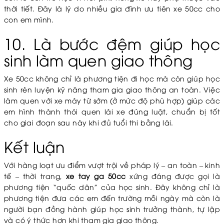
thời tiết. Đây là lý do nhiều gia đình ưu tiên xe 50cc cho
con em mình.
10. Là bước đệm giúp học
sinh làm quen giao thông
Xe 50cc không chỉ là phương tiện đi học mà còn giúp học
sinh rèn luyện kỹ năng tham gia giao thông an toàn. Việc
làm quen với xe máy từ sớm (ở mức độ phù hợp) giúp các
em hình thành thói quen lái xe đúng luật, chuẩn bị tốt
cho giai đoạn sau này khi đủ tuổi thi bằng lái.
Kết luận
Với hàng loạt ưu điểm vượt trội về pháp lý – an toàn – kinh
tế – thời trang,
xe tay ga 50cc
xứng đáng được gọi là
phương tiện “quốc dân” của học sinh. Đây không chỉ là
phương tiện đưa các em đến trường mỗi ngày mà còn là
người bạn đồng hành giúp học sinh trưởng thành, tự lập
và có ý thức hơn khi tham gia giao thông.