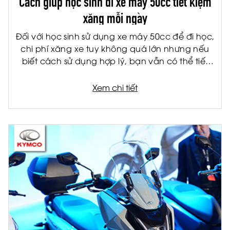
xăng mỗi ngày
Đối với học sinh sử dụng xe máy 50cc để đi học,
chi phí xăng xe tuy không quá lớn nhưng nếu
biết cách sử dụng hợp lý, bạn vẫn có thể tiết
kiệm đáng kể mỗi tháng. Không chỉ giúp giảm
chi phí cho gia đình, việc tiết kiệm nhiên liệu còn
Xem chi tiết
giúp xe vận hành bền hơn và hạn chế hỏng
hóc về lâu dài.