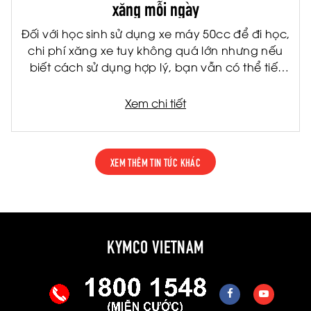
xăng mỗi ngày
Đối với học sinh sử dụng xe máy 50cc để đi học,
chi phí xăng xe tuy không quá lớn nhưng nếu
biết cách sử dụng hợp lý, bạn vẫn có thể tiết
kiệm đáng kể mỗi tháng. Không chỉ giúp giảm
chi phí cho gia đình, việc tiết kiệm nhiên liệu còn
Xem chi tiết
giúp xe vận hành bền hơn và hạn chế hỏng
hóc về lâu dài.
XEM THÊM TIN TỨC KHÁC
KYMCO VIETNAM