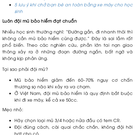
5 lưu ý khi chở bạn bè an toàn bằng xe máy cho học
sinh
Luôn đội mũ bảo hiểm đạt chuẩn
Nhiều học sinh thường nghĩ: “Đường gần, đi nhanh thôi thì
không cần mũ bảo hiểm cũng được.” Đây là sai lầm rất
phổ biến. Theo các nghiên cứu, phần lớn tai nạn giao
thông xảy ra ở những đoạn đường ngắn, bất ngờ và
không kịp phản ứng.
Tại sao phải đội mũ?
Mũ bảo hiểm giảm đến 60–70% nguy cơ chấn
thương sọ não khi xảy ra va chạm.
Ở Việt Nam, đội mũ bảo hiểm là quy định bắt buộc
khi đi xe máy, kể cả xe 50cc.
Mẹo nhỏ:
Hãy chọn loại mũ 3/4 hoặc nửa đầu có tem CR.
Đội đúng cách, cài quai chắc chắn, không đội hời
hợt cho có.