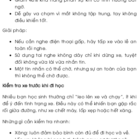
ngờ.
Dễ gây va chạm vì mắt không tập trung, tay không
điều khiển tốt.
Giải pháp:
Nếu cần nghe điện thoại gấp, hãy tấp xe vào lề an
toàn rồi nghe.
Sử dụng tai nghe không dây chỉ khi dừng xe, tuyệt
đối không vừa lái vừa nhắn tin.
Một tin nhắn có thể chờ, nhưng sự an toàn của bạn
thì không thể chờ được.
Kiểm tra xe trước khi đi học
Nhiều bạn học sinh thường chỉ “leo lên xe và chạy”, ít khi
để ý đến tình trạng xe. Điều này có thể khiến bạn gặp rắc
rối giữa đường, như xe chết máy, lốp xẹp hoặc hết xăng.
Những gì cần kiểm tra nhanh:
Xăng: luôn đảm bảo bình còn đủ để đi học và về.