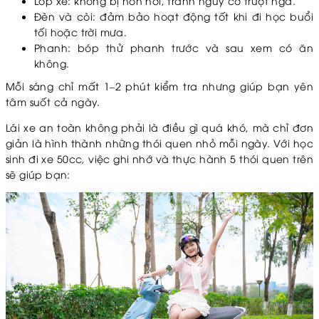
Lốp xe: không bị non hơi, tránh nguy cơ trượt ngã.
Đèn và còi: đảm bảo hoạt động tốt khi đi học buổi
tối hoặc trời mưa.
Phanh: bóp thử phanh trước và sau xem có ăn
không.
Mỗi sáng chỉ mất 1–2 phút kiểm tra nhưng giúp bạn yên
tâm suốt cả ngày.
Lái xe an toàn không phải là điều gì quá khó, mà chỉ đơn
giản là hình thành những thói quen nhỏ mỗi ngày. Với học
sinh đi xe 50cc, việc ghi nhớ và thực hành 5 thói quen trên
sẽ giúp bạn: