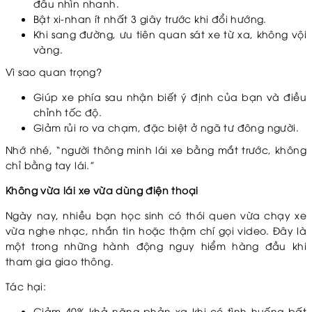
đầu nhìn nhanh.
Bật xi-nhan ít nhất 3 giây trước khi đổi hướng.
Khi sang đường, ưu tiên quan sát xe từ xa, không vội
vàng.
Vì sao quan trọng?
Giúp xe phía sau nhận biết ý định của bạn và điều
chỉnh tốc độ.
Giảm rủi ro va chạm, đặc biệt ở ngã tư đông người.
Nhớ nhé, “người thông minh lái xe bằng mắt trước, không
chỉ bằng tay lái.”
Không vừa lái xe vừa dùng điện thoại
Ngày nay, nhiều bạn học sinh có thói quen vừa chạy xe
vừa nghe nhạc, nhắn tin hoặc thậm chí gọi video. Đây là
một trong những hành động nguy hiểm hàng đầu khi
tham gia giao thông.
Tác hại:
Giảm 40% khả năng phản xạ khi có tình huống bất