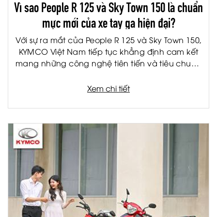
Vì sao People R 125 và Sky Town 150 là chuẩn
mực mới của xe tay ga hiện đại?
Với sự ra mắt của People R 125 và Sky Town 150,
KYMCO Việt Nam tiếp tục khẳng định cam kết
mang những công nghệ tiên tiến và tiêu chuẩn
quốc tế đến gần hơn với người tiêu dùng Việt.
Được phát triển trên nền tảng sản phẩm châu
Xem chi tiết
Âu, bộ đôi xe tay ga thế hệ mới không chỉ đáp
ứng nhu cầu di chuyển hàng ngày mà còn mở
ra một chuẩn mực mới về trải nghiệm lái xe hiện
đại.