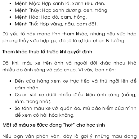
Mệnh Mộc: Hợp xanh lá, xanh rêu, đen.
Mệnh Thủy: Hợp xanh dương, đen, trắng.
Mệnh Hỏa: Hợp đỏ, cam, hồng.
Mệnh Thổ: Hợp vàng, nâu, cam đất.
Dù yếu tố này mang tính tham khảo, nhưng nếu vừa hợp
phong thủy vừa hợp gu, đó sẽ là sự lựa chọn lý tưởng.
Tham khảo thực tế trước khi quyết định
Đôi khi, màu xe trên ảnh và ngoài đời khác nhau khá
nhiều do ánh sáng và góc chụp. Vì vậy, bạn nên:
Đến cửa hàng xem xe trực tiếp và thử ngồi lên để
cảm nhận.
Quan sát xe dưới nhiều điều kiện ánh sáng (nắng,
râm, trong nhà).
So sánh màu xe với quần áo, mũ bảo hiểm của mình
để xem có hài hòa không.
Một số màu xe 50cc đang “hot” cho học sinh
Nếu bạn vẫn phân vân, đây là gợi ý những màu đang