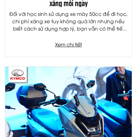
xăng mỗi ngày
Đối với học sinh sử dụng xe máy 50cc để đi học,
chi phí xăng xe tuy không quá lớn nhưng nếu
biết cách sử dụng hợp lý, bạn vẫn có thể tiết
kiệm đáng kể mỗi tháng. Không chỉ giúp giảm
chi phí cho gia đình, việc tiết kiệm nhiên liệu còn
Xem chi tiết
giúp xe vận hành bền hơn và hạn chế hỏng
hóc về lâu dài.