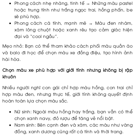
Phong cách nhẹ nhàng, tinh tế → Những màu pastel
hoặc trung tính như trắng ngọc trai, hồng phấn, be
sẽ phù hợp.
Phong cách cá tính, mạnh mẽ → Màu đen nhám,
xám lông chuột hoặc xanh rêu tạo cảm giác hiện
đại và “cool ngầu”.
Mẹo nhỏ: Bạn có thể tham khảo cách phối màu quần áo
và balo đi học để chọn màu xe đồng điệu, tạo hình ảnh
hài hòa.
Chọn màu xe phù hợp với giới tính nhưng không bị rập
khuôn
Nhiều người nghĩ con gái chỉ hợp màu hồng, con trai chỉ
hợp màu đen, nhưng thực tế, giới tính không quyết định
hoàn toàn lựa chọn màu sắc.
Nữ sinh: Ngoài màu hồng hay trắng, bạn vẫn có thể
chọn xanh navy, đỏ rượu để tăng vẻ nổi bật.
Nam sinh: Bên cạnh đen và xám, các màu như vàng
đồng, xanh dương cũng rất cá tính và thời trang.