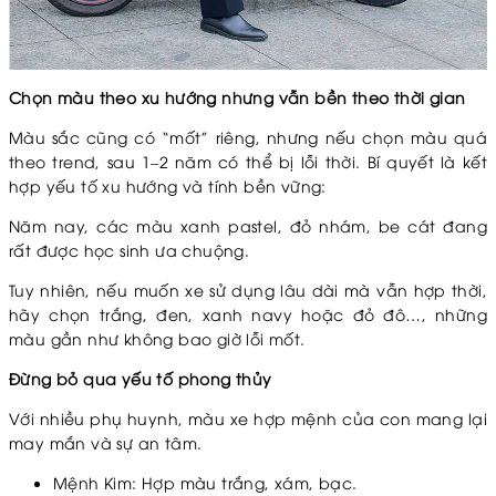
Chọn màu theo xu hướng nhưng vẫn bền theo thời gian
Màu sắc cũng có “mốt” riêng, nhưng nếu chọn màu quá
theo trend, sau 1–2 năm có thể bị lỗi thời. Bí quyết là kết
hợp yếu tố xu hướng và tính bền vững:
Năm nay, các màu xanh pastel, đỏ nhám, be cát đang
rất được học sinh ưa chuộng.
Tuy nhiên, nếu muốn xe sử dụng lâu dài mà vẫn hợp thời,
hãy chọn trắng, đen, xanh navy hoặc đỏ đô…, những
màu gần như không bao giờ lỗi mốt.
Đừng bỏ qua yếu tố phong thủy
Với nhiều phụ huynh, màu xe hợp mệnh của con mang lại
may mắn và sự an tâm.
Mệnh Kim: Hợp màu trắng, xám, bạc.