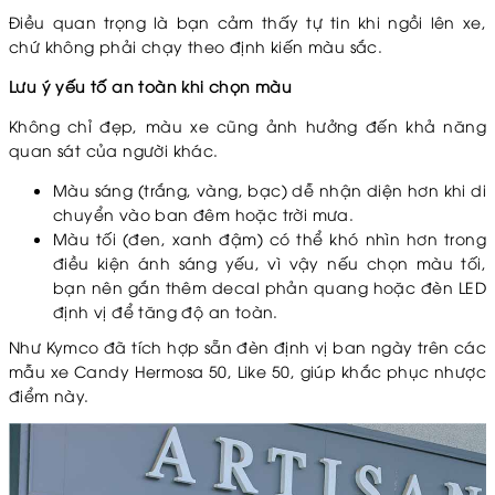
Điều quan trọng là bạn cảm thấy tự tin khi ngồi lên xe,
chứ không phải chạy theo định kiến màu sắc.
Lưu ý yếu tố an toàn khi chọn màu
Không chỉ đẹp, màu xe cũng ảnh hưởng đến khả năng
quan sát của người khác.
Màu sáng (trắng, vàng, bạc) dễ nhận diện hơn khi di
chuyển vào ban đêm hoặc trời mưa.
Màu tối (đen, xanh đậm) có thể khó nhìn hơn trong
điều kiện ánh sáng yếu, vì vậy nếu chọn màu tối,
bạn nên gắn thêm decal phản quang hoặc đèn LED
định vị để tăng độ an toàn.
Như Kymco đã tích hợp sẵn đèn định vị ban ngày trên các
mẫu xe Candy Hermosa 50, Like 50, giúp khắc phục nhược
điểm này.