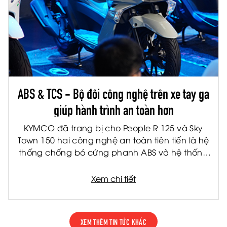
ABS & TCS - Bộ đôi công nghệ trên xe tay ga
giúp hành trình an toàn hơn
KYMCO đã trang bị cho People R 125 và Sky
Town 150 hai công nghệ an toàn tiên tiến là hệ
thống chống bó cứng phanh ABS và hệ thống
kiểm soát lực kéo TCS. Đây là hai công nghệ
được ứng dụng rộng rãi trên các dòng xe cao
Xem chi tiết
cấp, giúp nâng cao khả năng kiểm soát và
giảm thiểu rủi ro trong nhiều tình huống vận
hành thực tế.
XEM THÊM TIN TỨC KHÁC