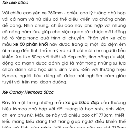
Xe Like 50cc
Với chiều cao yên xe 760mm - chiều cao lý tưởng phù hợp
với cả nam và nữ đều có thể điều khiển và chống chân
dễ dàng. Nhìn chung, chiều cao này phù hợp với những
cô nàng nấm lùn, giúp cho việc quan sát được mặt đồng
hồ rõ ràng trong quá trình di chuyển. Phần yên xe của
mẫu
xe 50 phân khối
này được trang bị một lớp đệm êm
ái mang đến tính thẩm mỹ và sự thoải mái cho người điều
khiển. Xe Like 50cc với thiết kế đẹp mắt, tính năng ưu việt,
động cơ mạnh được đánh giá là một trong những sự lựa
chọn dành cho học sinh, sinh viên. Đến với thương hiệu
Kymco, người tiêu dùng sẽ được trải nghiệm cảm giác
tuyệt vời trên mọi đoạn đường.
Xe Candy Hermosa 50cc
Đây là một trong những mẫu
xe ga 50cc đẹp
của thương
hiệu Kymco phù hợp với đối tượng là học sinh, sinh viên,
chị em phụ nữ. Mẫu xe này với chiều cao chỉ 770cm, thiết
kiểu mang kiểu dáng thời trang giúp người điều khiển thể
hiện cá tính của mình. Với chiều cao yên xe chỉ 770cm