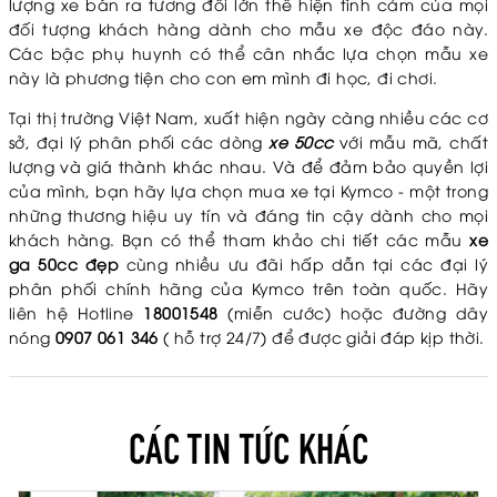
lượng xe bán ra tương đối lớn thể hiện tình cảm của mọi
đối tượng khách hàng dành cho mẫu xe độc đáo này.
Các bậc phụ huynh có thể cân nhắc lựa chọn mẫu xe
này là phương tiện cho con em mình đi học, đi chơi.
Tại thị trường Việt Nam, xuất hiện ngày càng nhiều các cơ
sở, đại lý phân phối các dòng
xe 50cc
với mẫu mã, chất
lượng và giá thành khác nhau. Và để đảm bảo quyền lợi
của mình, bạn hãy lựa chọn mua xe tại Kymco - một trong
những thương hiệu uy tín và đáng tin cậy dành cho mọi
khách hàng. Bạn có thể tham khảo chi tiết các mẫu
xe
ga 50cc đẹp
cùng nhiều ưu đãi hấp dẫn tại các đại lý
phân phối chính hãng của Kymco trên toàn quốc. Hãy
liên hệ Hotline
18001548
(miễn cước) hoặc đường dây
nóng
0907 061 346
( hỗ trợ 24/7) để được giải đáp kịp thời.
CÁC TIN TỨC KHÁC