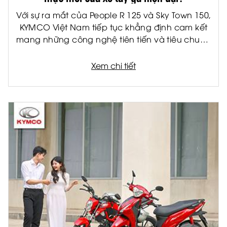
Với sự ra mắt của People R 125 và Sky Town 150,
KYMCO Việt Nam tiếp tục khẳng định cam kết
mang những công nghệ tiên tiến và tiêu chuẩn
quốc tế đến gần hơn với người tiêu dùng Việt.
Được phát triển trên nền tảng sản phẩm châu
Xem chi tiết
Âu, bộ đôi xe tay ga thế hệ mới không chỉ đáp
ứng nhu cầu di chuyển hàng ngày mà còn mở
ra một chuẩn mực mới về trải nghiệm lái xe hiện
đại.