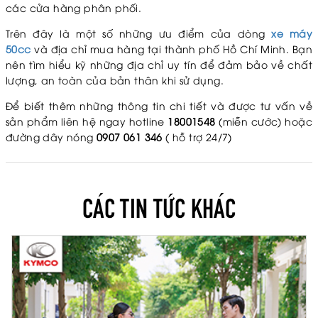
các cửa hàng phân phối.
Trên đây là một số những ưu điểm của dòng
xe máy
50cc
và địa chỉ mua hàng tại thành phố Hồ Chí Minh. Bạn
nên tìm hiểu kỹ những địa chỉ uy tín để đảm bảo về chất
lượng, an toàn của bản thân khi sử dụng.
Để biết thêm những thông tin chi tiết và được tư vấn về
sản phẩm liên hệ ngay hotline
18001548
(miễn cước) hoặc
đường dây nóng
0907 061 346
( hỗ trợ 24/7)
CÁC TIN TỨC KHÁC