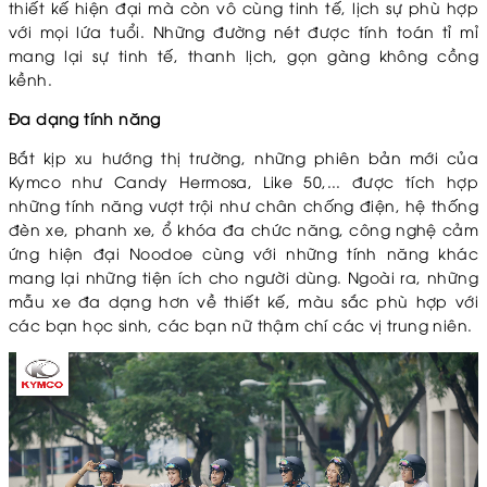
thiết kế hiện đại mà còn vô cùng tinh tế, lịch sự phù hợp
với mọi lứa tuổi. Những đường nét được tính toán tỉ mỉ
mang lại sự tinh tế, thanh lịch, gọn gàng không cồng
kềnh.
Đa dạng tính năng
Bắt kịp xu hướng thị trường, những phiên bản mới của
Kymco như Candy Hermosa, Like 50,... được tích hợp
những tính năng vượt trội như chân chống điện, hệ thống
đèn xe, phanh xe, ổ khóa đa chức năng, công nghệ cảm
ứng hiện đại Noodoe cùng với những tính năng khác
mang lại những tiện ích cho người dùng. Ngoài ra, những
mẫu xe đa dạng hơn về thiết kế, màu sắc phù hợp với
các bạn học sinh, các bạn nữ thậm chí các vị trung niên.