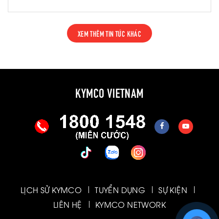
giúp xe vận hành bền hơn và hạn chế hỏng
hóc về lâu dài.
XEM THÊM TIN TỨC KHÁC
KYMCO VIETNAM
LỊCH SỬ KYMCO
TUYỂN DỤNG
SỰ KIỆN
LIÊN HỆ
KYMCO NETWORK