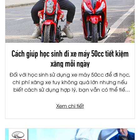
Cách giúp học sinh đi xe máy 50cc tiết kiệm
xăng mỗi ngày
Đối với học sinh sử dụng xe máy 50cc để đi học,
chi phí xăng xe tuy không quá lớn nhưng nếu
biết cách sử dụng hợp lý, bạn vẫn có thể tiết
kiệm đáng kể mỗi tháng. Không chỉ giúp giảm
chi phí cho gia đình, việc tiết kiệm nhiên liệu còn
Xem chi tiết
giúp xe vận hành bền hơn và hạn chế hỏng
hóc về lâu dài.