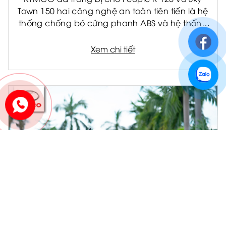
Town 150 hai công nghệ an toàn tiên tiến là hệ
thống chống bó cứng phanh ABS và hệ thống
kiểm soát lực kéo TCS. Đây là hai công nghệ
được ứng dụng rộng rãi trên các dòng xe cao
Xem chi tiết
cấp, giúp nâng cao khả năng kiểm soát và
giảm thiểu rủi ro trong nhiều tình huống vận
hành thực tế.