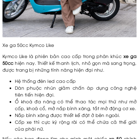
Xe ga 50cc Kymco Like
Kymco Like là phiên bản cao cấp trong phân khúc
xe ga
50cc
hiện nay. Thiết kế thanh lịch, nhỏ gọn mà sang trọng,
được trang bị những tính năng hiện đại như.
Hệ thống đèn led cao cấp
Dàn phuộc nhún giảm chấn áp dụng công nghệ
tiên tiến hiện đại.
Ổ khoá đa năng có thể thao tác mọi thứ như mở
cốp, khoá cổ, mở nắp bình xăng, tắt mở động cơ xe.
Nắp bình xăng được thiết kế đặt ở bên ngoài.
Cốp xe thì cực kỳ rộng rãi có thể chứa cả thế giới
của phái nữ.
Nếu các bạn đang tìm cho mình một chiếc
xe 50
chính