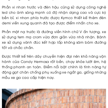
Phần xi nhan trước và đèn hậu cũng sử dụng công nghệ
led cho ánh sáng mạnh có độ nhận dạng cao và cực kỳ
bền bỉ, xi nhan phía trước được Kymco thiết kế thêm đèn
demi viền xung quanh đã tạo được điểm nhấn cho xe.
Phần mặt nạ trước là đường viền hình chữ V ấn tượng, xe
sử dụng tem mạ crom vừa đơn giản vừa nhã nhặn. Bánh
xe sử dụng vành đúc kết hợp lốp không săm bám đường
tốt và chắc chắn.
Được thiết kế trên dây chuyền hiện đại nên khả năng vận
hành của Candy Hermosa rất bền, chạy khỏe lướt êm, hệ
thống phanh an toàn. Điểm nổi bật chính là tính năng tự
động gạt chân chống phụ xuống xe ngắt ga, giống những
mẫu xe ga cao cấp hiện nay.