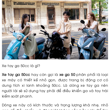
Xe tay ga 50cc là gì?
Xe tay ga 50cc
hay còn gọi là
xe ga 50
phân phối là loại
xe máy có thiết kế nhỏ gọn, được trang bị động cơ có
dung tích xi lanh khoảng 50cc. Là dòng xe tay ga nên
người lái sẽ sử dụng tay phải để điều khiển ga và tay trái
kiểm soát phanh.
Dòng xe này có kích thước và trọng lượng khá nhẹ, nhỏ