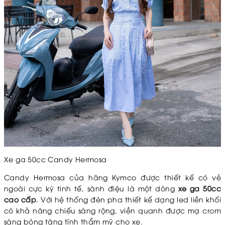
Xe ga 50cc Candy Hermosa
Candy Hermosa của hãng Kymco được thiết kế có vẻ
ngoài cực kỳ tinh tế, sành điệu là một dòng
xe ga 50cc
cao cấp
. Với hệ thống đèn pha thiết kế dạng led liền khối
có khả năng chiếu sáng rộng, viền quanh được mạ crom
sáng bóng tăng tính thẩm mỹ cho xe.