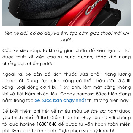
Yên xe dài, có độ dày và êm, tạo cảm giác thoải mái khi
ngồi.
Cốp xe siêu rộng, là không gian chứa đồ siêu tiện lợi. Lại
được thiết kế viền cao su xung quanh, tăng khả năng
chống bụi, chống nước.
Ngoài ra, xe còn có kích thước vừa phải, trọng lượng
tương tối. Dung tích bình xăng có thể chứa đến 5,5 lít
xăng. Loại động cơ 4 kỳ, 1 xy lanh, làm mát bằng không
khí và tiết kiệm nhiên liệu. Candy hermosa 50cc hiện đang
nằm trong top
xe 50cc bán chạy nhất
thị trường hiện nay.
Để biết thêm chi tiết về nhiều mẫu
xe tay ga nam
được
yêu thích nhất ở thời điểm hiện tại. Hãy liên hệ với chúng
tôi qua hotline
18001548
để được tư vấn hoàn toàn miễn
phí. Kymco rất hân hạnh được phục vụ quý khách!