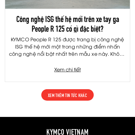
Công nghệ ISG thế hệ mới trên xe tay ga
People R 125 có gì đặc biệt?
KYMCO People R 125 được trang bị công nghệ
ISG thế hệ mới một trong những điểm nhấn
công nghệ nổi bật nhất trên mẫu xe này. Không
chỉ giúp cải thiện khả năng vận hành, ISG còn
mang đến cảm giác lái khác biệt mà người
Xem chi tiết
dùng có thể cảm nhận ngay từ lần đầu trải
nghiệm.
XEM THÊM TIN TỨC KHÁC
KYMCO VIETNAM