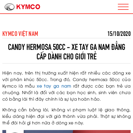
KYMCO VIỆT NAM
15/10/2020
CANDY HERMOSA 50CC - XE TAY GA NAM ĐẲNG
CẤP DÀNH CHO GIỚI TRẺ
Hiện nay, trên thị trường xuất hiện rất nhiều các dòng xe
với phân khúc 50cc. Trong đó, Candy hermosa 50cc của
Kymco là mẫu
xe tay ga nam
rất được các bạn trẻ ưa
chuộng. Nhất là đối với các bạn học sinh, sinh viên chưa
có bằng lái thì đây chính là sự lựa hoàn hảo.
Không cần bằng lái, không vi phạm luật lệ giao thông,
kiểu dáng hiện đại với giá thành vừa phải. Thật sự không
thể đòi hỏi gì hơn nữa ở dòng xe này.