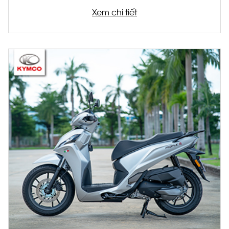
được ứng dụng rộng rãi trên các dòng xe cao
Xem chi tiết
cấp, giúp nâng cao khả năng kiểm soát và
giảm thiểu rủi ro trong nhiều tình huống vận
hành thực tế.