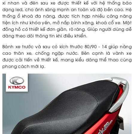
xi nhan và đèn sau xe được thiết kế với hệ thống báo
dạng led, cho ánh sáng mạnh an toàn và độ bền cao.
Hệ
thống ổ khoá đa năng, được tích hợp nhiều công năng
tiện ích như khóa yên, mở nắp bình xăng, khoá cổ xe.
Mặt
đồng hồ có thiết kế đơn giản, rõ ràng. Giúp người dùng dễ
dàng theo dõi thông tin khi điều khiển.
Bánh xe trước và sau có kích thước 80/90 - 14 giúp nâng
cao thân xe, chống ngập nước. Bên cạnh là vành xe
được cải tiến về thiết kế, mang kiểu dáng thể thao cùng
phong cách mới lạ.