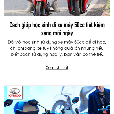
Cách giúp học sinh đi xe máy 50cc tiết kiệm
xăng mỗi ngày
Đối với học sinh sử dụng xe máy 50cc để đi học,
chi phí xăng xe tuy không quá lớn nhưng nếu
biết cách sử dụng hợp lý, bạn vẫn có thể tiết
kiệm đáng kể mỗi tháng. Không chỉ giúp giảm
chi phí cho gia đình, việc tiết kiệm nhiên liệu còn
Xem chi tiết
giúp xe vận hành bền hơn và hạn chế hỏng
hóc về lâu dài.