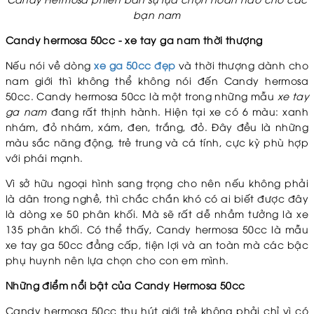
bạn nam
Candy hermosa 50cc - xe tay ga nam thời thượng
Nếu nói về dòng
xe ga 50cc đẹp
và thời thượng dành cho
nam giới thì không thể không nói đến Candy hermosa
50cc. Candy hermosa 50cc là một trong những mẫu
xe tay
ga nam
đang rất thịnh hành. Hiện tại xe có 6 màu: xanh
nhám, đỏ nhám, xám, đen, trắng, đỏ. Đây đều là những
màu sắc năng động, trẻ trung và cá tính, cực kỳ phù hợp
với phái mạnh.
Vì sở hữu ngoại hình sang trọng cho nên nếu không phải
là dân trong nghề, thì chắc chắn khó có ai biết được đây
là dòng xe 50 phân khối. Mà sẽ rất dễ nhầm tưởng là xe
135 phân khối. Có thể thấy, Candy hermosa 50cc là mẫu
xe tay ga 50cc đẳng cấp, tiện lợi và an toàn mà các bậc
phụ huynh nên lựa chọn cho con em mình.
Những điểm nổi bật của Candy Hermosa 50cc
Candy hermosa 50cc thu hút giới trẻ không phải chỉ vì có