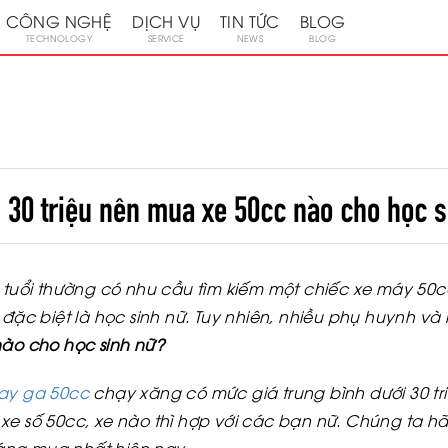
CÔNG NGHỆ
DỊCH VỤ
TIN TỨC
BLOG
TECHNOLOGY
SERVICE
NEWS
BLOG
 30 triệu nên mua xe 50cc nào cho học 
6 tuổi thường có nhu cầu tìm kiếm một chiếc xe máy 50c
, đặc biệt là học sinh nữ. Tuy nhiên, nhiều phụ huynh v
nào cho học sinh nữ?
tay ga 50cc
chạy xăng có mức giá trung bình dưới 30 tri
xe số 50cc, xe nào thì hợp với các bạn nữ. Chúng ta hã