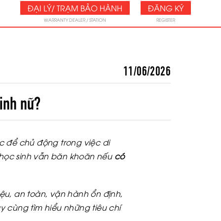
ĐẠI LÝ/ TRẠM BẢO HÀNH
ĐĂNG KÝ
WARRANTY DEALER / STATION
REGISTER
11/06/2026
sinh nữ?
c để chủ động trong việc di
à học sinh vẫn băn khoăn nếu
có
ệu, an toàn, vận hành ổn định,
y cùng tìm hiểu những tiêu chí