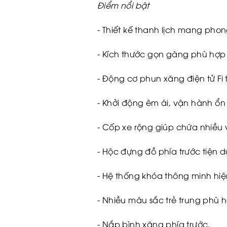
Điểm nổi bật
- Thiết kế thanh lịch mang pho
- Kích thước gọn gàng phù hợp
- Động cơ phun xăng điện tử Fi t
- Khởi động êm ái, vận hành ổn
- Cốp xe rộng giúp chứa nhiều
- Hộc đựng đồ phía trước tiện 
- Hệ thống khóa thông minh hiệ
- Nhiều màu sắc trẻ trung phù 
- Nắp bình xăng phía trước.