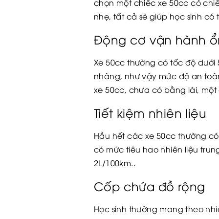
chọn một chiếc xe 50cc có chi
nhẹ, tất cả sẽ giúp học sinh có
Động cơ vận hành ổ
Xe 50cc thường có tốc độ dưới 
nhàng, như vậy mức độ an toàn
xe 50cc, chưa có bằng lái, một
Tiết kiệm nhiên liệu
Hầu hết các xe 50cc thường có m
có mức tiêu hao nhiên liệu trun
2L/100km..
Cốp chứa đồ rộng
Học sinh thường mang theo nhi