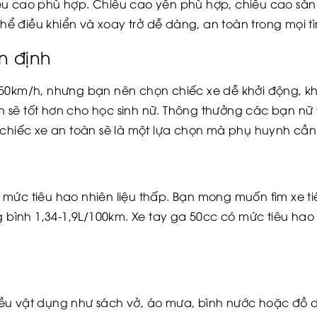
ều cao phù hợp. Chiều cao yên phù hợp, chiều cao sàn
 thể điều khiển và xoay trở dễ dàng, an toàn trong mọi t
n định
50km/h, nhưng bạn nên chọn chiếc xe dễ khởi động, kh
 sẽ tốt hơn cho học sinh nữ. Thông thưởng các bạn nữ 
 chiếc xe an toàn sẽ là một lựa chọn mà phụ huynh cần
ức tiêu hao nhiên liệu thấp. Bạn mong muốn tìm xe tiết
g bình 1,34-1,9L/100km. Xe tay ga 50cc có mức tiêu hao n
ều vật dụng như sách vở, áo mưa, bình nước hoặc đồ 