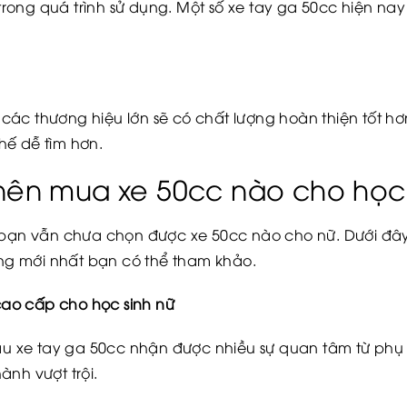
i trong quá trình sử dụng. Một số xe tay ga 50cc hiện n
ác thương hiệu lớn sẽ có chất lượng hoàn thiện tốt h
hế dễ tìm hơn.
 nên mua xe 50cc nào cho học
í bạn vẫn chưa chọn được xe 50cc nào cho nữ. Dưới đâ
động mới nhất bạn có thể tham khảo.
 cao cấp cho học sinh nữ
mẫu xe tay ga 50cc nhận được nhiều sự quan tâm từ phụ 
ành vượt trội.