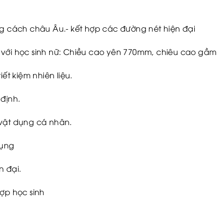
ng cách châu Âu.- kết hợp các đường nét hiện đại
 với học sinh nữ: Chiều cao yên 770mm, chiêu cao gầm 
iết kiệm nhiên liệu.
 định.
 vật dụng cá nhân.
dụng
n đại.
hợp học sinh