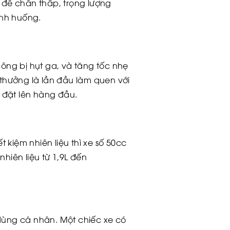
 để chân thấp, trọng lượng
ình huống.
ông bị hụt ga, và tăng tốc nhẹ
thưởng là lần đầu làm quen với
 đặt lên hàng đầu.
 kiệm nhiên liệu thì xe số 50cc
hiên liệu từ 1,9L đến
dùng cá nhân. Một chiếc xe có