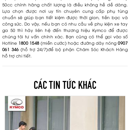
50cc chính hãng chất lượng là điều không hề dễ dàng.
Lựa chọn được nơi uy tín chuyên cung cấp phụ tùng
chuẩn sẽ giúp bạn tiết kiệm được thời gian, tiền bạc và
công sức. Do vậy, nếu bạn có nhu cầu về phụ kiện xe tay
ga 50 thì hãy liên hệ đến thương hiệu Kymco để được
chúng tôi tư vấn chính xác. Bạn cũng có thể gọi vào số
Hotline
1800 1548
(miễn cước) hoặc đường dây nóng
0907
061 346
(hỗ trợ 24/7)để bộ phận Chăm Sóc Khách Hàng
hỗ trợ chi tiết.
CÁC TIN TỨC KHÁC