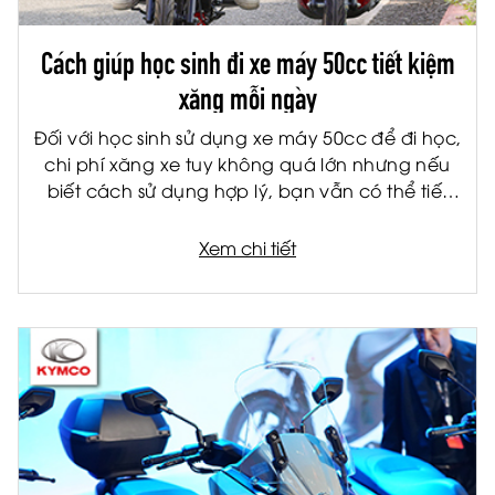
Cách giúp học sinh đi xe máy 50cc tiết kiệm
xăng mỗi ngày
Đối với học sinh sử dụng xe máy 50cc để đi học,
chi phí xăng xe tuy không quá lớn nhưng nếu
biết cách sử dụng hợp lý, bạn vẫn có thể tiết
kiệm đáng kể mỗi tháng. Không chỉ giúp giảm
chi phí cho gia đình, việc tiết kiệm nhiên liệu còn
Xem chi tiết
giúp xe vận hành bền hơn và hạn chế hỏng
hóc về lâu dài.