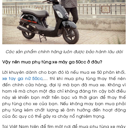
Các sản phẩm chính hãng luôn được bảo hành lâu dài
Vậy nên mua phụ tùng xe máy ga 50cc ở đâu?
Lời khuyên dành cho bạn đó là nếu mua xe 50 phân khối,
xe tay ga nữ 50cc
,… thì khi mua phụ tùng thay thế nên
đến chính cửa hàng, đại lý mà bạn đã mua xe. Không vì
ham rẻ mà chọn một địa chỉ không đáng tin cậy bởi điều
này sẽ khiến bạn mất tiền bạc và thời gian để thay thế
phụ tùng cho xe của bạn. Nếu không may bạn mua phải
phụ tùng kém chất lượng sẽ ảnh hưởng đến hoạt động
của ắc quy có thể gây ra cháy nổ nghiêm trọng.
Tại Việt Nam hiện để tìm một nơi để mua phụ tùng xe máy