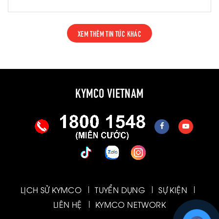
cấp, giúp nâng cao khả năng kiểm soát và
giảm thiểu rủi ro trong nhiều tình huống vận
hành thực tế.
XEM THÊM TIN TỨC KHÁC
KYMCO VIETNAM
LỊCH SỬ KYMCO
TUYỂN DỤNG
SỰ KIỆN
LIÊN HỆ
KYMCO NETWORK