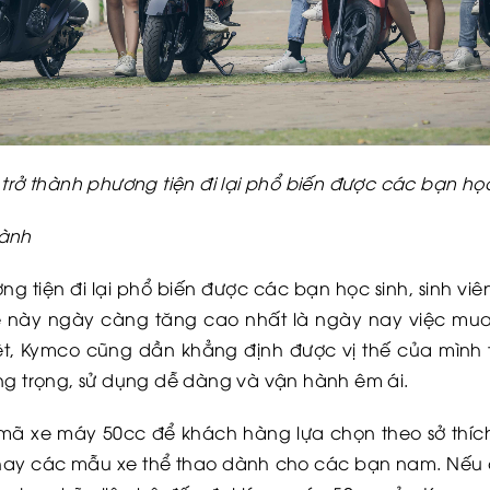
ở thành phương tiện đi lại phổ biến được các bạn học 
hành
g tiện đi lại phổ biến được các bạn học sinh, sinh viê
này ngày càng tăng cao nhất là ngày nay việc mua
ệt, Kymco cũng dần khẳng định được vị thế của mình 
ang trọng, sử dụng dễ dàng và vận hành êm ái.
mã xe máy 50cc để khách hàng lựa chọn theo sở thí
 hay các mẫu xe thể thao dành cho các bạn nam. Nế