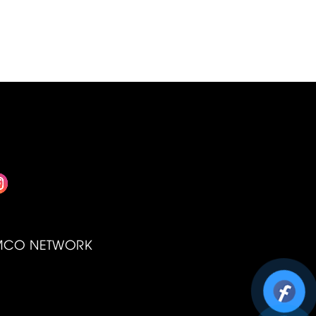
nhiên liệu còn giúp xe vận hành bền
hơn và hạn chế hỏng hóc về lâu dài.
MCO NETWORK