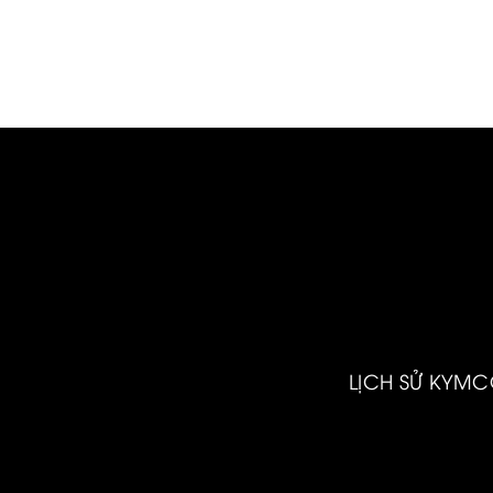
tảng sản phẩm châu Âu, bộ đôi xe
tay ga thế hệ mới không chỉ đáp ứng
nhu cầu di chuyển hàng ngày mà
còn mở ra một chuẩn mực mới về trải
nghiệm lái xe hiện đại.
LỊCH SỬ KYM