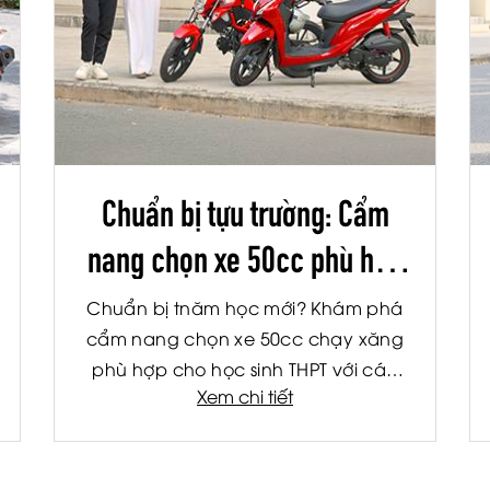
Chuẩn bị tựu trường: Cẩm
nang chọn xe 50cc phù hợp
cho học sinh THPT
Chuẩn bị tnăm học mới? Khám phá
cẩm nang chọn xe 50cc chạy xăng
phù hợp cho học sinh THPT với các
Xem chi tiết
tiêu chí về an toàn, tiết kiệm nhiên liệu
và tiện ích.