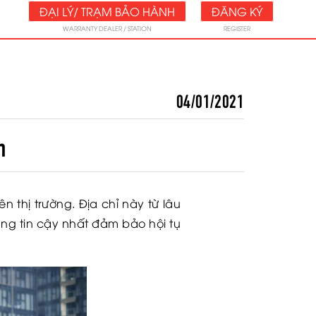
ĐẠI LÝ/ TRẠM BẢO HÀNH
ĐĂNG KÝ
WARRANTY DEALER / STATION
REGISTER
04/01/2021
m
ên thị trường. Địa chỉ này từ lâu
g tin cậy nhất đảm bảo hội tụ