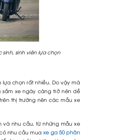
sinh, sinh viên lựa chọn
n lựa chọn rất nhiều. Do vậy mà
 sắm xe ngày càng trở nên dễ
trên thị trường nên các mẫu xe
ch và nhu cầu, từ những mẫu xe
u có nhu cầu mua
xe ga 50 phân