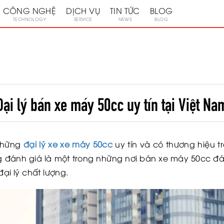
CÔNG NGHỆ
DỊCH VỤ
TIN TỨC
BLOG
TECHNOLOGY
SERVICE
NEWS
BLOG
Đại lý bán xe máy 50cc uy tín tại Việt Na
 những
đại lý xe xe máy 50cc
uy tín và có thương hiệu tr
đánh giá là một trong những nơi bán xe máy 50cc đán
đại lý chất lượng.