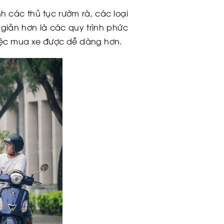
 các thủ tục rườm rà, các loại
giản hơn là các quy trình phức
việc mua xe được dễ dàng hơn.