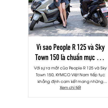
Vì sao People R 125 và Sky
Town 150 là chuẩn mực mới
của xe tay ga hiện đại?
Với sự ra mắt của People R 125 và Sky
Town 150, KYMCO Việt Nam tiếp tục
khẳng định cam kết mang những
Xem chi tiết
công nghệ tiên tiến và tiêu chuẩn
quốc tế đến gần hơn với người tiêu
dùng Việt. Được phát triển trên nền