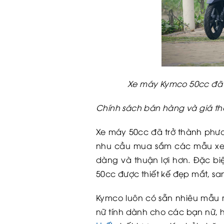
Xe máy Kymco 50cc đã tr
Chính sách bán hàng và giá t
Xe máy 50cc đã trở thành phươn
nhu cầu mua sắm các mẫu xe 
dàng và thuận lợi hơn. Đặc bi
50cc được thiết kế đẹp mắt, s
Kymco luôn có sẵn nhiêu mẫu 
nữ tính dành cho các bạn nữ,