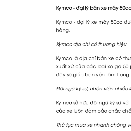
Kymco - đại lý bán xe máy 50cc 
Kymco - đại lý xe máy 50cc đượ
hàng.
Kymco địa chỉ có thương hiệu
Kymco là địa chỉ bán xe có th
xuất xứ của các loại xe ga 50
đây sẽ giúp bạn yên tâm trong
Đội ngũ kỹ sư, nhân viên nhiều
Kymco sở hữu đội ngũ kỹ sư với
của xe luôn đảm bảo chắc chắn
Thủ tục mua xe nhanh chóng v