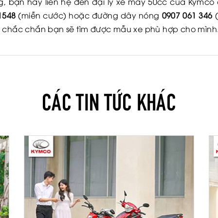
g, bạn hãy liên hệ đến đại lý xe máy 50cc
của Kymco 
1548
(miễn cước) hoặc đường dây nóng
0907 061 346
(
o chắc chắn bạn sẽ tìm được mẫu xe phù hợp cho mình
CÁC TIN TỨC KHÁC