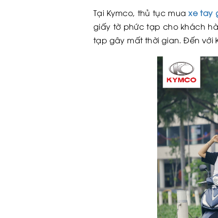
Tại Kymco, thủ tục mua
xe tay
giấy tờ phức tạp cho khách hà
tạp gây mất thời gian. Đến với