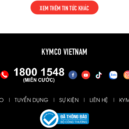
XEM THÊM TIN TỨC KHÁC
KYMCO VIETNAM
CO
TUYỂN DỤNG
SỰ KIỆN
LIÊN HỆ
KY