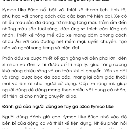
Kymco Like 50cc nổi bật với thiết kế thanh lịch, tinh tế,
phù hợp với phong cách của các bạn trẻ hiện đại. Xe có
nhiều màu sắc đa dạng, từ những tông màu trầm ấm đến
những màu sắc tươi sáng, đáp ứng sở thích của từng cá
nhân. Thiết kế tổng thể của xe mang đậm phong cách
châu Âu với các đường nét mềm mại, uyển chuyển, tạo
nên vẻ ngoài sang trọng và hiện đại.
Phần đầu xe được thiết kế gọn gàng với đèn pha lớn, đèn
xi nhan và đèn vị trí được bố trí hợp lý, giúp tăng cường
khả năng chiếu sáng và an toàn khi di chuyển. Yên xe dài
và rộng, được bọc da cao cấp, mang lại cảm giác thoải
mái và êm ái cho người sử dụng. Cốp xe rộng rãi, giúp
người dùng dễ dàng mang theo nhiều vật dụng cá nhân,
rất tiện lợi cho những chuyến đi xa.
Đánh giá của người dùng xe tay ga 50cc Kymco Like
Người dùng đánh giá cao Kymco Like 50cc nhờ vào độ
bền bỉ của động cơ và thiết kế tiện dụng. Nhiều phản hồi