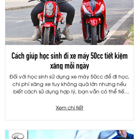
Cách giúp học sinh đi xe máy 50cc tiết kiệm
xăng mỗi ngày
Đối với học sinh sử dụng xe máy 50cc để đi học,
chi phí xăng xe tuy không quá lớn nhưng nếu
biết cách sử dụng hợp lý, bạn vẫn có thể tiết
kiệm đáng kể mỗi tháng. Không chỉ giúp giảm
chi phí cho gia đình, việc tiết kiệm nhiên liệu còn
Xem chi tiết
giúp xe vận hành bền hơn và hạn chế hỏng
hóc về lâu dài.