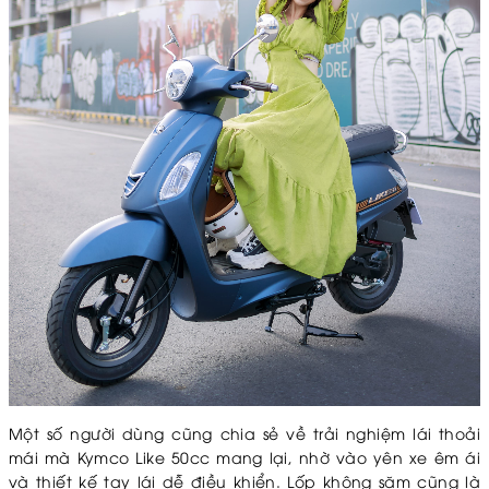
Một số người dùng cũng chia sẻ về trải nghiệm lái thoải
mái mà Kymco Like 50cc mang lại, nhờ vào yên xe êm ái
và thiết kế tay lái dễ điều khiển. Lốp không săm cũng là