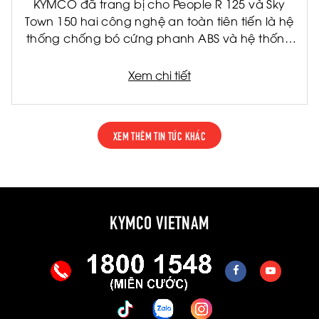
KYMCO đã trang bị cho People R 125 và Sky
Town 150 hai công nghệ an toàn tiên tiến là hệ
thống chống bó cứng phanh ABS và hệ thống
kiểm soát lực kéo TCS. Đây là hai công nghệ
được ứng dụng rộng rãi trên các dòng xe cao
Xem chi tiết
cấp, giúp nâng cao khả năng kiểm soát và
giảm thiểu rủi ro trong nhiều tình huống vận
hành thực tế.
XEM THÊM TIN TỨC KHÁC
KYMCO VIETNAM