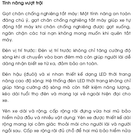
Tính năng vượt trội
Gạt chân chống nghiêng tắt máy: Một tính năng an toàn
đáng chú ý, gạt chân chống nghiêng tắt máy giúp xe tự
động tắt máy khi chân chống nghiêng được gạt xuống,
ngăn chặn các tai nạn không mong muốn khi quên tắt
máy.
Đèn vị trí trước: Đèn vị trí trước không chỉ tăng cường độ
sáng khi di chuyển vào ban đêm mà còn giúp người lái dễ
dàng nhận biết xe từ xa, đảm bảo an toàn.
Đèn hậu (đuôi) và xi nhan thiết kế dạng LED thời trang
nâng cao độ sáng: Hệ thống đèn LED thời trang không chỉ
giúp tăng cường độ sáng mà còn tiết kiệm năng lượng,
kéo dài tuổi thọ đèn và mang lại vẻ ngoài hiện đại cho
xe.
Yên xe dài và rộng, cốp rộng rãi đựng vừa hai mũ bảo
hiểm nửa đầu và nhiều vật dụng: Yên xe được thiết kế dài
rộng mang lại cảm giác thoải mái cho người lái và người
ngồi sau. Cốp xe rộng rãi đủ chỗ để hai mũ bảo hiểm nửa