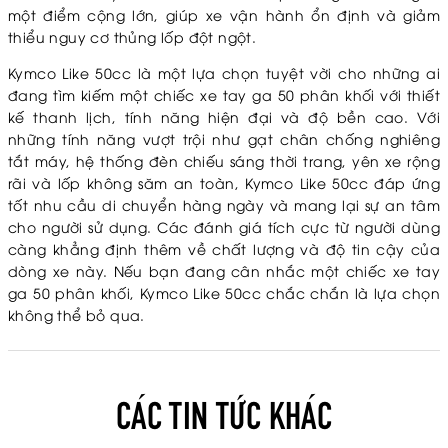
một điểm cộng lớn, giúp xe vận hành ổn định và giảm
thiểu nguy cơ thủng lốp đột ngột.
Kymco Like 50cc
là một lựa chọn tuyệt vời cho những ai
đang tìm kiếm một chiếc xe tay ga 50 phân khối với thiết
kế thanh lịch, tính năng hiện đại và độ bền cao. Với
những tính năng vượt trội như gạt chân chống nghiêng
tắt máy, hệ thống đèn chiếu sáng thời trang, yên xe rộng
rãi và lốp không săm an toàn, Kymco Like 50cc đáp ứng
tốt nhu cầu di chuyển hàng ngày và mang lại sự an tâm
cho người sử dụng. Các đánh giá tích cực từ người dùng
càng khẳng định thêm về chất lượng và độ tin cậy của
dòng xe này. Nếu bạn đang cân nhắc một chiếc xe tay
ga 50 phân khối, Kymco Like 50cc chắc chắn là lựa chọn
không thể bỏ qua.
CÁC TIN TỨC KHÁC