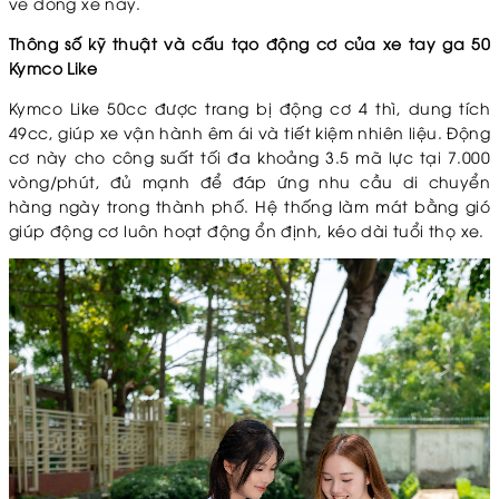
về dòng xe này.
Thông số kỹ thuật và cấu tạo động cơ của xe tay ga 50
Kymco Like
Kymco Like 50cc được trang bị động cơ 4 thì, dung tích
49cc, giúp xe vận hành êm ái và tiết kiệm nhiên liệu. Động
cơ này cho công suất tối đa khoảng 3.5 mã lực tại 7.000
vòng/phút, đủ mạnh để đáp ứng nhu cầu di chuyển
hàng ngày trong thành phố. Hệ thống làm mát bằng gió
giúp động cơ luôn hoạt động ổn định, kéo dài tuổi thọ xe.