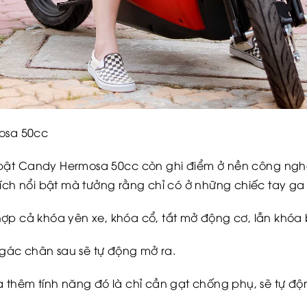
mosa 50cc
bật Candy Hermosa 50cc còn ghi điểm ở nền công nghệ 
ích nổi bật mà tưởng rằng chỉ có ở những chiếc tay ga 
ợp cả khóa yên xe, khóa cổ, tắt mở động cơ, lẫn khóa
gác chân sau sẽ tự động mở ra.
a thêm tính năng đó là chỉ cần gạt chống phụ, sẽ tự độ