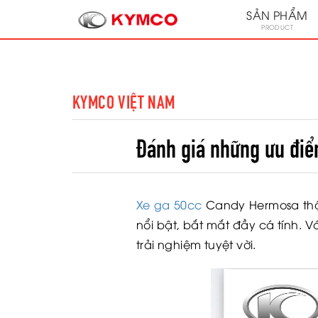
SẢN PHẨM
PRODUCT
KYMCO VIỆT NAM
Đánh giá những ưu điể
Xe ga 50cc
Candy Hermosa thậ
nổi bật, bắt mắt đầy cá tính. 
trải nghiệm tuyệt vời.