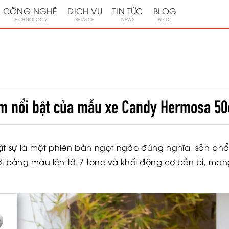
CÔNG NGHỆ
DỊCH VỤ
TIN TỨC
BLOG
TECHNOLOGY
SERVICE
NEWS
BLOG
m nổi bật của mẫu xe Candy Hermosa 50
t sự là một phiên bản ngọt ngào đúng nghĩa, sản p
Với bảng màu lên tới 7 tone và khối động cơ bền bỉ, m