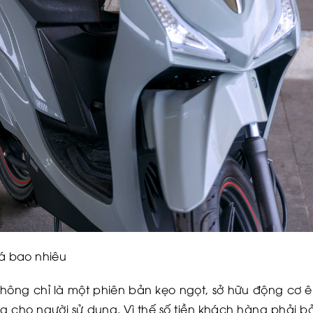
á bao nhiêu
ông chỉ là một phiên bản kẹo ngọt, sở hữu động cơ ê
g cho người sử dụng. Vì thế số tiền khách hàng phải 