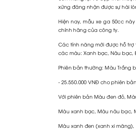
xứng đáng nhận được sự hài lò
Hiện nay, mẫu xe ga 50cc này
chính hãng của công ty.
Các tính năng mới được hỗ trợ
các màu: Xanh bạc, Nâu bạc, 
Phiên bản thường: Màu Trắng 
- 25.550.000 VNĐ cho phiên b
Với phiên bản Màu đen đỏ, Mà
Màu xanh bạc, Màu nâu bạc, 
Màu xanh đen (xanh xi măng),