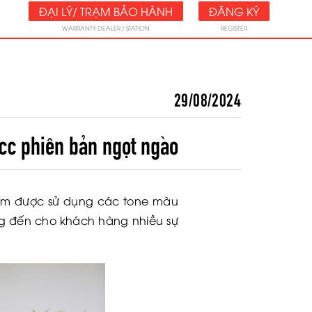
ĐẠI LÝ/ TRẠM BẢO HÀNH
ĐĂNG KÝ
WARRANTY DEALER / STATION
REGISTER
29/08/2024
cc phiên bản ngọt ngào
hẩm được sử dụng các tone màu
ang đến cho khách hàng nhiều sự