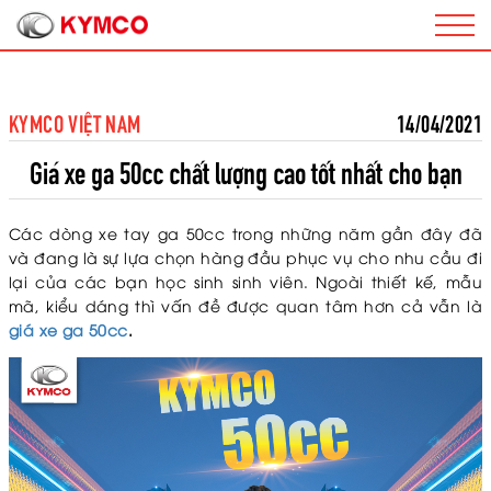
KYMCO VIỆT NAM
14/04/2021
Giá xe ga 50cc chất lượng cao tốt nhất cho bạn
Các dòng xe tay ga 50cc trong những năm gần đây đã
và đang là sự lựa chọn hàng đầu phục vụ cho nhu cầu đi
lại của các bạn học sinh sinh viên. Ngoài thiết kế, mẫu
mã, kiểu dáng thì vấn đề được quan tâm hơn cả vẫn là
giá xe ga 50cc
.