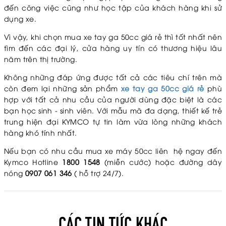
đến công việc cũng như học tập của khách hàng khi sử
dụng xe.
Vì vậy, khi chọn mua xe tay ga 50cc giá rẻ thì tốt nhất nên
tìm đến các đại lý, cửa hàng uy tín có thương hiệu lâu
năm trên thị trường.
Không những đáp ứng được tất cả các tiêu chí trên mà
còn đem lại những sản phẩm
xe tay ga 50cc giá rẻ
phù
hợp với tất cả nhu cầu của người dùng đặc biệt là các
bạn học sinh - sinh viên. Với mẫu mã đa dạng, thiết kế trẻ
trung hiện đại KYMCO tự tin làm vừa lòng những khách
hàng khó tính nhất.
Nếu bạn có nhu cầu mua xe máy 50cc liên hệ ngay đến
Kymco Hotline
1800 1548
(miễn cước) hoặc đường dây
nóng
0907 061 346
( hỗ trợ 24/7).
CÁC TIN TỨC KHÁC