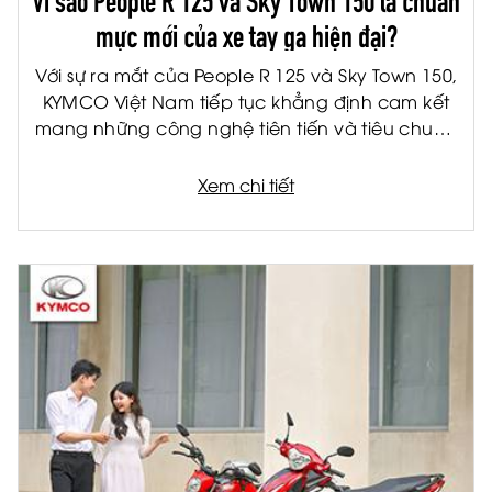
mực mới của xe tay ga hiện đại?
Với sự ra mắt của People R 125 và Sky Town 150,
KYMCO Việt Nam tiếp tục khẳng định cam kết
mang những công nghệ tiên tiến và tiêu chuẩn
quốc tế đến gần hơn với người tiêu dùng Việt.
Được phát triển trên nền tảng sản phẩm châu
Xem chi tiết
Âu, bộ đôi xe tay ga thế hệ mới không chỉ đáp
ứng nhu cầu di chuyển hàng ngày mà còn mở
ra một chuẩn mực mới về trải nghiệm lái xe hiện
đại.