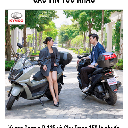
Vì sao People R 125 và Sky Town 150 là chuẩn