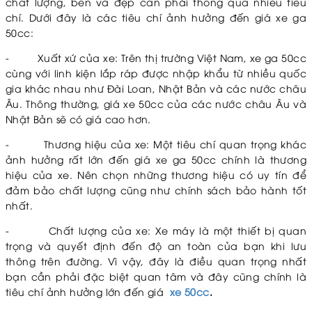
chất lượng, bền và đẹp cần phải thông qua nhiều tiêu
chí. Dưới đây là các tiêu chí ảnh hưởng đến giá xe ga
50cc:
-
Xuất xứ của xe: Trên thị trường Việt Nam, xe ga 50cc
cùng với linh kiện lắp ráp được nhập khẩu từ nhiều quốc
gia khác nhau như Đài Loan, Nhật Bản và các nước châu
Âu. Thông thường, giá xe 50cc của các nước châu Âu và
Nhật Bản sẽ có giá cao hơn.
-
Thương hiệu của xe: Một tiêu chí quan trọng khác
ảnh hưởng rất lớn đến giá xe ga 50cc chính là thương
hiệu của xe. Nên chọn những thương hiệu có uy tín để
đảm bảo chất lượng cũng như chính sách bảo hành tốt
nhất.
-
Chất lượng của xe: Xe máy là một thiết bị quan
trọng và quyết định đến độ an toàn của bạn khi lưu
thông trên đường. Vì vậy, đây là điều quan trọng nhất
bạn cần phải đặc biệt quan tâm và đây cũng chính là
tiêu chí ảnh hưởng lớn đến giá
xe 50cc
.