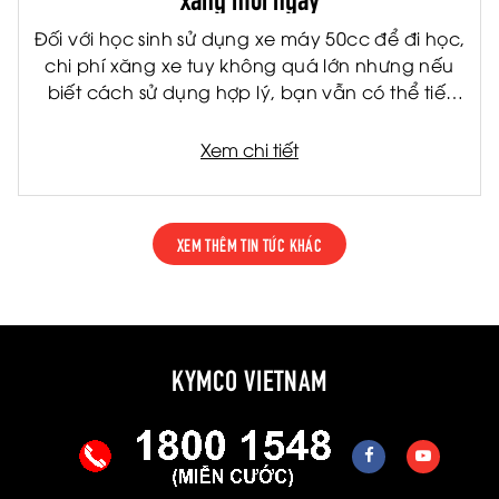
Đối với học sinh sử dụng xe máy 50cc để đi học,
chi phí xăng xe tuy không quá lớn nhưng nếu
biết cách sử dụng hợp lý, bạn vẫn có thể tiết
kiệm đáng kể mỗi tháng. Không chỉ giúp giảm
chi phí cho gia đình, việc tiết kiệm nhiên liệu còn
Xem chi tiết
giúp xe vận hành bền hơn và hạn chế hỏng
hóc về lâu dài.
XEM THÊM TIN TỨC KHÁC
KYMCO VIETNAM