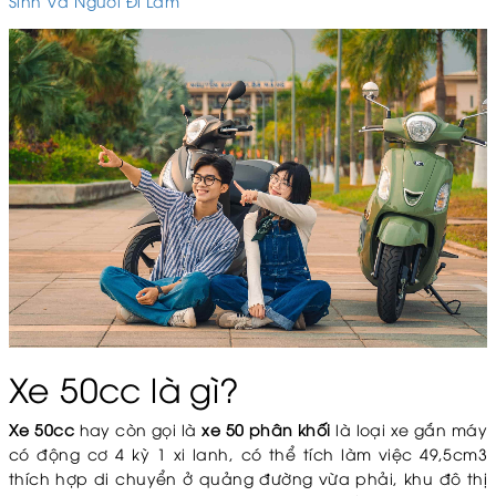
Sinh Và Người Đi Làm
Xe 50cc là gì?
Xe 50cc
hay còn gọi là
xe 50 phân khối
là loại xe gắn máy
có động cơ 4 kỳ 1 xi lanh, có thể tích làm việc 49,5cm3
thích hợp di chuyển ở quảng đường vừa phải, khu đô thị