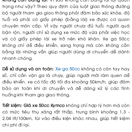
trọng như vậy? Theo quy định của luật giao thông đường
bộ người tham gia giao thông phải đảm bảo sức khỏe, độ
tuổi và phải có giấy phép (bằng lái) xe được cơ quan
chuyên môn cấp. VÌ vậy người chưa đủ tuổi, người quá
bận rộn, người chỉ sử dụng xe mức độ vừa phải việc học
và có giấy phép lái xe trở nên khó khăn. Xe ga 50cc
không chỉ dễ điều khiển, sang trọng mà còn không cần
bằng lái những vẫn giúp người dùng di chuyển dễ dành
nhanh chóng.
Dễ sử dụng và an toàn:
Xe ga 50cc
không có côn tay hay
số, chỉ cần vặn ga là chạy, giúp người mới làm quen dễ
điều khiển. xe có tốc độ tối đa khoảng 50km/h, giúp đảm
bảo an toàn khi di chuyển và dễ dàng xử lý các tình
huống khi tham gia giao thông.
Tiết kiệm:
Giá xe 50cc Kymco
không chỉ hợp lý hơn mà còn
có mức tiêu thụ xăng rất thấp, trung bình khoảng 1,3 -
2,04 lít/100km, tùi vào điều kiện khác nhau, giúp tiết kiệm
chi phí đi lại.