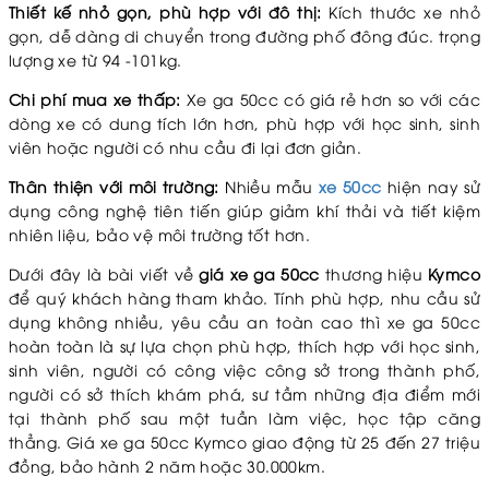
Thiết kế nhỏ gọn, phù hợp với đô thị:
Kích thước xe nhỏ
gọn, dễ dàng di chuyển trong đường phố đông đúc. trọng
lượng xe từ 94 -101kg.
Chi phí mua xe thấp:
Xe ga 50cc có giá rẻ hơn so với các
dòng xe có dung tích lớn hơn, phù hợp với học sinh, sinh
viên hoặc người có nhu cầu đi lại đơn giản.
Thân thiện với môi trường:
Nhiều mẫu
xe 50cc
hiện nay sử
dụng công nghệ tiên tiến giúp giảm khí thải và tiết kiệm
nhiên liệu, bảo vệ môi trường tốt hơn.
Dưới đây là bài viết về
giá xe ga 50cc
thương hiệu
Kymco
để quý khách hàng tham khảo. Tính phù hợp, nhu cầu sử
dụng không nhiều, yêu cầu an toàn cao thì xe ga 50cc
hoàn toàn là sự lựa chọn phù hợp, thích hợp với học sinh,
sinh viên, người có công việc công sở trong thành phố,
người có sở thích khám phá, sư tầm những địa điểm mới
tại thành phố sau một tuần làm việc, học tập căng
thẳng. Giá xe ga 50cc Kymco giao động từ 25 đến 27 triệu
đồng, bảo hành 2 năm hoặc 30.000km.