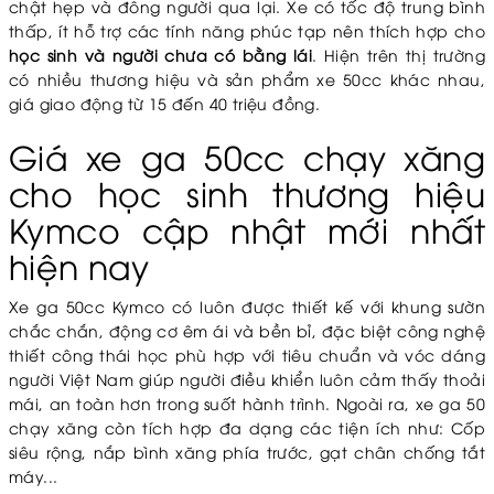
chật hẹp và đông người qua lại. Xe có tốc độ trung bình
thấp, ít hỗ trợ các tính năng phúc tạp nên thích hợp cho
học sinh và người chưa có bằng lái
. Hiện trên thị trường
có nhiều thương hiệu và sản phẩm xe 50cc khác nhau,
giá giao động từ 15 đến 40 triệu đồng.
Giá xe ga 50cc chạy xăng
cho học sinh thương hiệu
Kymco cập nhật mới nhất
hiện nay
Xe ga 50cc Kymco có luôn được thiết kế với khung sườn
chắc chắn, động cơ êm ái và bền bỉ, đặc biệt công nghệ
thiết công thái học phù hợp với tiêu chuẩn và vóc dáng
người Việt Nam giúp người điều khiển luôn cảm thấy thoải
mái, an toàn hơn trong suốt hành trình. Ngoài ra, xe ga 50
chạy xăng còn tích hợp đa dạng các tiện ích như: Cốp
siêu rộng, nắp bình xăng phía trước, gạt chân chống tắt
máy...