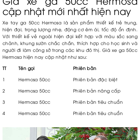
Giá xe ga 50cc Hermosa
cập nhật mới nhất hiện nay
Xe tay ga 50cc Hermosa là sản phẩm thiết kế trẻ trung,
hiện đại, trọng lượng nhẹ, động cơ êm ái, tốc độ ổn định.
Với thiết kế vẻ ngoài hiện đại kết hợp với màu sắc sang
chảnh, khung sườn chắc chắn, thích hợp cho học sinh và
người đi làm công sở trong các khu đô thị. Giá xe ga 50cc
Hermosa hiện nay cập nhật như sau:
TT
Tên gọi
Phiên bản
1
Hermosa 50cc
Phiên bản đặc biệt
2
Hermosa 50cc
Phiên bản nâng cấp
3
Hermosa 50cc
Phiên bản tiêu chuẩn
4
Hermosa 50cc
Phiên bản tiêu chuẩn