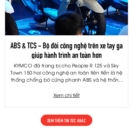
ABS & TCS - Bộ đôi công nghệ trên xe tay ga
giúp hành trình an toàn hơn
KYMCO đã trang bị cho People R 125 và Sky
Town 150 hai công nghệ an toàn tiên tiến là hệ
thống chống bó cứng phanh ABS và hệ thống
kiểm soát lực kéo TCS. Đây là hai công nghệ
được ứng dụng rộng rãi trên các dòng xe cao
Xem chi tiết
cấp, giúp nâng cao khả năng kiểm soát và
giảm thiểu rủi ro trong nhiều tình huống vận
hành thực tế.
XEM THÊM TIN TỨC KHÁC