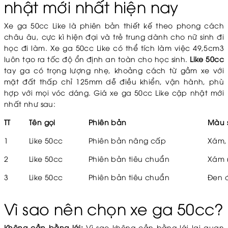
nhật mới nhất hiện nay
Xe ga 50cc Like là phiên bản thiết kế theo phong cách
châu âu, cực kì hiện đại và trẻ trung dành cho nữ sinh đi
học đi làm. Xe ga 50cc Like có thể tích làm việc 49,5cm3
luôn tạo ra tốc độ ổn định an toàn cho học sinh.
Like 50cc
tay ga có trọng lượng nhẹ, khoảng cách từ gầm xe với
mặt đất thấp chỉ 125mm dễ điều khiển, vận hành, phù
hợp với mọi vóc dáng. Giá xe ga 50cc Like cập nhật mới
nhất như sau:
TT
Tên gọi
Phiên bản
Màu 
1
Like 50cc
Phiên bản nâng cấp
Xám,
2
Like 50cc
Phiên bản tiêu chuẩn
Xám 
3
Like 50cc
Phiên bản tiêu chuẩn
Đen đ
Vì sao nên chọn xe ga 50cc?
Không cần bằng lái:
Vì sao không cần bằng lái lại quan