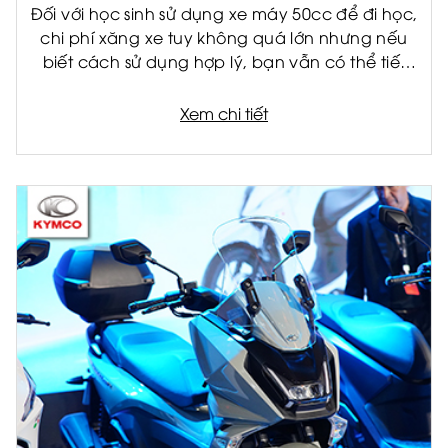
Đối với học sinh sử dụng xe máy 50cc để đi học,
chi phí xăng xe tuy không quá lớn nhưng nếu
biết cách sử dụng hợp lý, bạn vẫn có thể tiết
kiệm đáng kể mỗi tháng. Không chỉ giúp giảm
chi phí cho gia đình, việc tiết kiệm nhiên liệu còn
Xem chi tiết
giúp xe vận hành bền hơn và hạn chế hỏng
hóc về lâu dài.