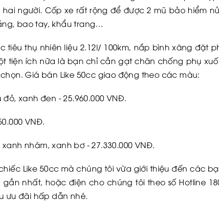
 hai người. Cốp xe rất rộng để được 2 mũ bảo hiểm 
ng, bao tay, khẩu trang…
 tiêu thụ nhiên liệu 2.12l/ 100km, nắp bình xăng đặt ph
t tiện ích nữa là bạn chỉ cần gạt chân chống phụ xuố
 chọn. Giá bán Like 50cc giao động theo các màu:
 đỏ, xanh đen - 25.960.000 VNĐ.
50.000 VNĐ.
 xanh nhám, xanh bơ - 27.330.000 VNĐ.
chiếc Like 50cc mà chúng tôi vừa giới thiệu đến các bạ
 gần nhất, hoặc điện cho chúng tôi theo số Hotline 18
ều ưu đãi hấp dẫn nhé.