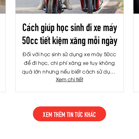
Cách giúp học sinh đi xe máy
50cc tiết kiệm xăng mỗi ngày
Đối với học sinh sử dụng xe máy 50cc
để đi học, chi phí xăng xe tuy không
quá lớn nhưng nếu biết cách sử dụng
Xem chi tiết
hợp lý, bạn vẫn có thể tiết kiệm đáng
kể mỗi tháng. Không chỉ giúp giảm
chi phí cho gia đình, việc tiết kiệm
nhiên liệu còn giúp xe vận hành bền
XEM THÊM TIN TỨC KHÁC
hơn và hạn chế hỏng hóc về lâu dài.