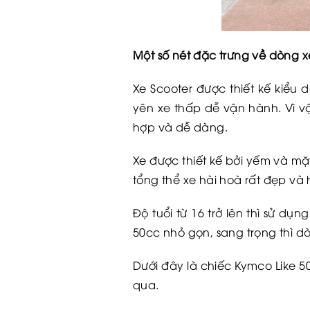
Một số nét đặc trưng về dòng x
Xe Scooter được thiết kế kiểu 
yên xe thấp dễ vận hành. Vì v
hợp và dễ dàng.
Xe được thiết kế bởi yếm và mặ
tổng thể xe hài hoà rất đẹp và 
Độ tuổi từ 16 trở lên thì sử d
50cc nhỏ gọn, sang trọng thì d
Dưới đây là chiếc Kymco Like 
qua.