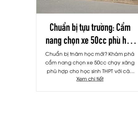
Chuẩn bị tựu trường: Cẩm
nang chọn xe 50cc phù hợp
cho học sinh THPT
Chuẩn bị tnăm học mới? Khám phá
cẩm nang chọn xe 50cc chạy xăng
phù hợp cho học sinh THPT với các
Xem chi tiết
tiêu chí về an toàn, tiết kiệm nhiên liệu
và tiện ích.