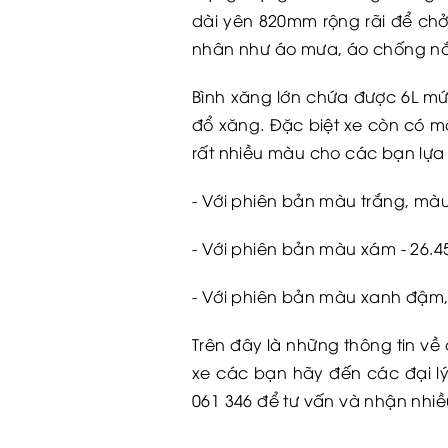
dài yên 820mm rộng rãi để chở
nhân như áo mưa, áo chống nắ
Bình xăng lớn chứa được 6L mức
đổ xăng. Đặc biệt xe còn có mộ
rất nhiều màu cho các bạn lựa
- Với phiên bản màu trắng, màu
- Với phiên bản màu xám - 26.4
- Với phiên bản màu xanh đậm,
Trên đây là những thông tin về 
xe các bạn hãy đến các đại lý
061 346 để tư vấn và nhận nhi