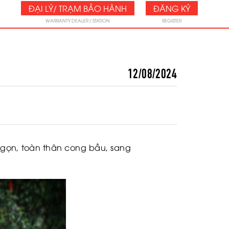
ĐẠI LÝ/ TRẠM BẢO HÀNH
ĐĂNG KÝ
WARRANTY DEALER / STATION
REGISTER
12/08/2024
 gọn, toàn thân cong bầu, sang