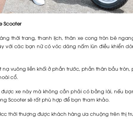
e Scooter
dáng thời trang, thanh lịch, thân xe cong tròn bè nga
ậy với các bạn nữ có vóc dáng nấm lùn điều khiển dò
t nạ vuông liền khối ở phần trước, phần thân bầu tròn, 
hoài cổ.
ụng được xe này mà không cần phải có bằng lái, nếu b
òng Scooter sẽ rất phù hợp để bạn tham khảo.
50cc thời thượng được khách hàng ưa chuộng trên thị 