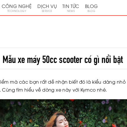
CÔNG NGHỆ
DỊCH VỤ
TIN TỨC
BLOG
TECHNOLOGY
SERVICE
NEWS
BLOG
Mẫu xe máy 50cc scooter có gì nổi bật
iểm mà các bạn rất dễ nhận biết đó là kiểu dáng nhỏ
 sự. Cùng tìm hiểu về dòng xe này với Kymco nhé.