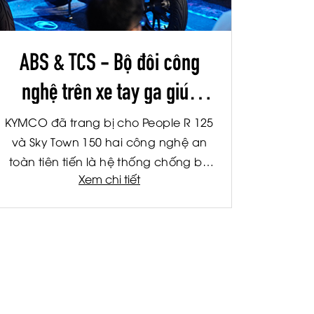
ABS & TCS - Bộ đôi công
nghệ trên xe tay ga giúp
hành trình an toàn hơn
KYMCO đã trang bị cho People R 125
và Sky Town 150 hai công nghệ an
toàn tiên tiến là hệ thống chống bó
Xem chi tiết
cứng phanh ABS và hệ thống kiểm
soát lực kéo TCS. Đây là hai công
nghệ được ứng dụng rộng rãi trên
các dòng xe cao cấp, giúp nâng cao
khả năng kiểm soát và giảm thiểu rủi
ro trong nhiều tình huống vận hành
thực tế.