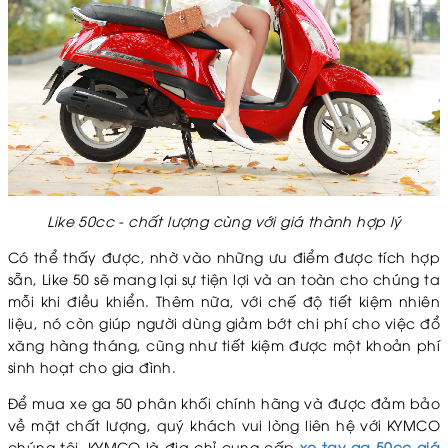
Like 50cc - chất lượng cùng với giá thành hợp lý
Có thể thấy được, nhờ vào những ưu điểm được tích hợp
sẵn, Like 50 sẽ mang lại sự tiện lợi và an toàn cho chúng ta
mỗi khi điều khiển. Thêm nữa, với chế độ tiết kiệm nhiên
liệu, nó còn giúp người dùng giảm bớt chi phí cho việc đổ
xăng hàng tháng, cũng như tiết kiệm được một khoản phí
sinh hoạt cho gia đình.
Để mua xe ga 50 phân khối chính hãng và được đảm bảo
về mặt chất lượng, quý khách vui lòng liên hệ với KYMCO
chúng tôi. KYMCO là địa chỉ cung cấp
xe tay ga 50cc giá