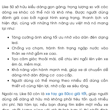
Like 50 sở hữu kiểu dáng gọn gàng, trọng lượng so với các
dòng xe khác có thể nói là khá nhẹ. Được người dùng
đánh giá cao bởi ngoại hình sang trọng, thanh lịch và
hiện đại, cùng với những tính năng ưu việt mà nó mang
lại như:
Tăng cường ánh sáng tối ưu nhờ vào dàn đèn dạng
led.
Chống va chạm, tránh tình trạng ngập nước vào
thân xe nhờ gầm xe cao.
Tạo cảm giác thoải mái, dễ chịu khi ngồi lên yên xe
êm ái, mềm mại.
Khả năng vận hành mạnh mẽ, giúp xe di chuyển dễ
dàng nhờ dàn động cơ cao cấp.
Người dùng có thể mang theo nhiều đồ dùng cần
thiết vô cùng tiện lợi, nhờ cốp xe siêu rộng.
Ngoài ra, Like 50 còn là
xe tay ga 50cc giá tốt
,
giúp người
dùng dễ dàng sở hữu mà không phải tiêu tốn quá nhiều
chi phí. Nói tóm lại, nếu bạn đang tìm kiếm một mẫu xe
đẹp, chất lượng cùng với giá thành hợp lý thì nhất định