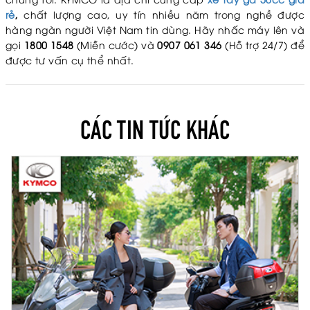
rẻ
,
chất lượng cao, uy tín nhiều năm trong nghề được
hàng ngàn người Việt Nam tin dùng. Hãy nhấc máy lên và
gọi
1800 1548
(Miễn cước) và
0907 061 346
(Hỗ trợ 24/7) để
được tư vấn cụ thể nhất.
CÁC TIN TỨC KHÁC