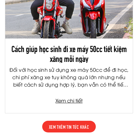
Cách giúp học sinh đi xe máy 50cc tiết kiệm
xăng mỗi ngày
Đối với học sinh sử dụng xe máy 50cc để đi học,
chi phí xăng xe tuy không quá lớn nhưng nếu
biết cách sử dụng hợp lý, bạn vẫn có thể tiết
kiệm đáng kể mỗi tháng. Không chỉ giúp giảm
chi phí cho gia đình, việc tiết kiệm nhiên liệu còn
Xem chi tiết
giúp xe vận hành bền hơn và hạn chế hỏng
hóc về lâu dài.
XEM THÊM TIN TỨC KHÁC