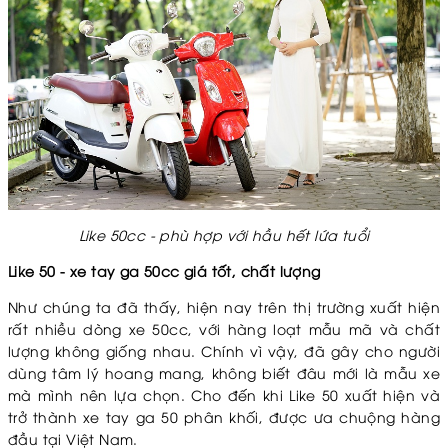
Like 50cc - phù hợp với hầu hết lứa tuổi
Like 50 - xe tay ga 50cc giá tốt, chất lượng
Như chúng ta đã thấy, hiện nay trên thị trường xuất hiện
rất nhiều dòng xe 50cc, với hàng loạt mẫu mã và chất
lượng không giống nhau. Chính vì vậy, đã gây cho người
dùng tâm lý hoang mang, không biết đâu mới là mẫu xe
mà mình nên lựa chọn. Cho đến khi Like 50 xuất hiện và
trở thành xe tay ga 50 phân khối, được ưa chuộng hàng
đầu tại Việt Nam.