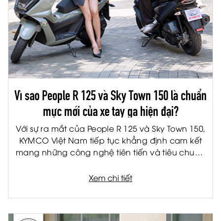
Vì sao People R 125 và Sky Town 150 là chuẩn
mực mới của xe tay ga hiện đại?
Với sự ra mắt của People R 125 và Sky Town 150,
KYMCO Việt Nam tiếp tục khẳng định cam kết
mang những công nghệ tiên tiến và tiêu chuẩn
quốc tế đến gần hơn với người tiêu dùng Việt.
Được phát triển trên nền tảng sản phẩm châu
Xem chi tiết
Âu, bộ đôi xe tay ga thế hệ mới không chỉ đáp
ứng nhu cầu di chuyển hàng ngày mà còn mở
ra một chuẩn mực mới về trải nghiệm lái xe hiện