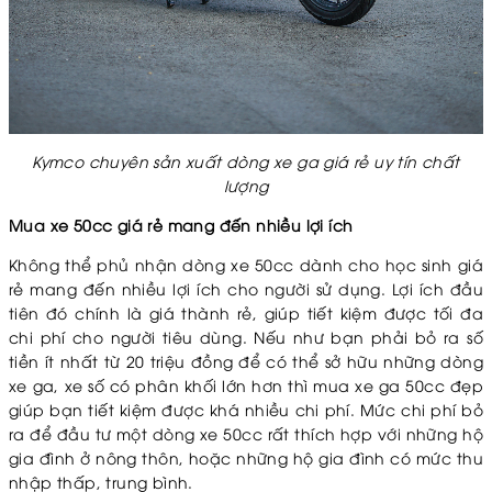
Kymco chuyên sản xuất dòng xe ga giá rẻ uy tín chất
lượng
Mua xe 50cc giá rẻ mang đến nhiều lợi ích
Không thể phủ nhận dòng xe 50cc dành cho học sinh giá
rẻ mang đến nhiều lợi ích cho người sử dụng. Lợi ích đầu
tiên đó chính là giá thành rẻ, giúp tiết kiệm được tối đa
chi phí cho người tiêu dùng. Nếu như bạn phải bỏ ra số
tiền ít nhất từ 20 triệu đồng để có thể sở hữu những dòng
xe ga, xe số có phân khối lớn hơn thì mua xe ga 50cc đẹp
giúp bạn tiết kiệm được khá nhiều chi phí. Mức chi phí bỏ
ra để đầu tư một dòng xe 50cc rất thích hợp với những hộ
gia đình ở nông thôn, hoặc những hộ gia đình có mức thu
nhập thấp, trung bình.