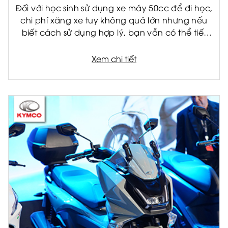
Đối với học sinh sử dụng xe máy 50cc để đi học,
chi phí xăng xe tuy không quá lớn nhưng nếu
biết cách sử dụng hợp lý, bạn vẫn có thể tiết
kiệm đáng kể mỗi tháng. Không chỉ giúp giảm
chi phí cho gia đình, việc tiết kiệm nhiên liệu còn
Xem chi tiết
giúp xe vận hành bền hơn và hạn chế hỏng
hóc về lâu dài.