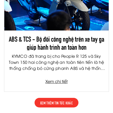
ABS & TCS - Bộ đôi công nghệ trên xe tay ga
giúp hành trình an toàn hơn
KYMCO đã trang bị cho People R 125 và Sky
Town 150 hai công nghệ an toàn tiên tiến là hệ
thống chống bó cứng phanh ABS và hệ thống
kiểm soát lực kéo TCS. Đây là hai công nghệ
được ứng dụng rộng rãi trên các dòng xe cao
Xem chi tiết
cấp, giúp nâng cao khả năng kiểm soát và
giảm thiểu rủi ro trong nhiều tình huống vận
hành thực tế.
XEM THÊM TIN TỨC KHÁC