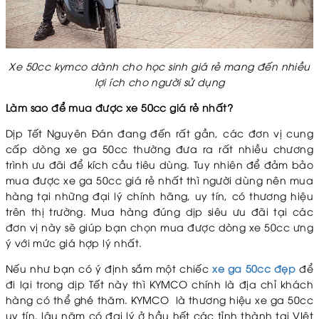
Xe 50cc kymco dành cho học sinh giá rẻ mang đến nhiều
lợi ích cho người sử dụng
Làm sao để mua được xe 50cc giá rẻ nhất?
Dịp Tết Nguyên Đán đang đến rất gần, các đơn vị cung
cấp dòng xe ga 50cc thường đưa ra rất nhiều chương
trình ưu đãi để kích cầu tiêu dùng. Tuy nhiên để đảm bảo
mua được xe ga 50cc giá rẻ nhất
thì người dùng nên mua
hàng tại những đại lý chính hãng, uy tín, có thương hiệu
trên thị trường. Mua hàng đúng dịp siêu ưu đãi tại các
đơn vị này sẽ giúp bạn chọn mua được dòng xe 50cc ưng
ý với mức giá hợp lý nhất.
Nếu như bạn có ý định sắm một chiếc
xe ga 50cc đẹp
để
đi lại trong dịp Tết này thì KYMCO chính là địa chỉ khách
hàng có thể ghé thăm. KYMCO là thương hiệu xe ga 50cc
uy tín, lâu năm có đại lý ở hầu hết các tỉnh thành tại VIệt