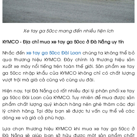
Xe tay ga 50cc mang đến nhiều tiện ích
KYMCO - Địa chỉ mua xe tay ga 50cc ở Đà Nẵng uy tín
Nhắc đến
xe tay ga 50cc Đài Loan
chúng ta không thể bỏ
qua thương hiệu KYMCO. Đây chính là thương hiệu sản
xuất xe máy nổi tiếng trên toàn thế giới. Sản phẩm xe tay
ga 50cc nhập khẩu của KYMCO không chỉ có chất lượng
vượt trội mà giá cả cũng vô cùng ưu đãi.
Hiện nay, tại Đà Nẵng có rất nhiều đại lý phân phối
xe tay
ga 50cc Đài Loan
của KYMCO. Tuy nhiên để mua được sản
phẩm chất lượng quý khách hàng nên ghé thăm các đại
lý chính hãng. Tại đây bạn sẽ được tư vấn cụ thể về các
dòng xe và giá cả phù hợp.
Lựa chọn thương hiệu KYMCO khi
mua xe tay ga 50cc ở
Đà Nẵng
sẽ giúp bạn sở hữu được một sản phẩm chất