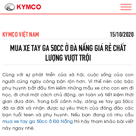
KYMCO VIỆT NAM
15/10/2020
MUA XE TAY GA 50CC Ở ĐÀ NẴNG GIÁ RẺ CHẤT
LƯỢNG VƯỢT TRỘI
Cùng với sự phát triển của xã hội, cuộc sống của con
người cũng ngày càng bận rộn hơn. Vì thế nên các bậc
phụ huynh bắt đầu tìm kiếm những mẫu xe cho con em đi
học, đi chơi một cách chủ động, an toàn và tiết kiệm thời
gian đưa đón. Trong bối cảnh này, dòng xe tay ga 50cc
đã ra đời và nhận được sự yêu thích của đông đảo các
bạn tuổi teen và phụ huynh. Nếu bạn đang có nhu cầu
mua xe tay ga 50cc ở Đà Nẵng
thì hãy tham khảo bài viết
này ngay nhé.