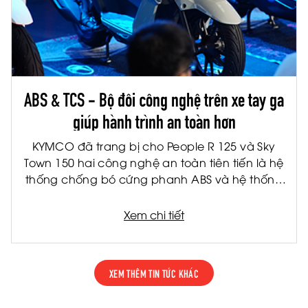
ABS & TCS - Bộ đôi công nghệ trên xe tay ga
giúp hành trình an toàn hơn
KYMCO đã trang bị cho People R 125 và Sky
Town 150 hai công nghệ an toàn tiên tiến là hệ
thống chống bó cứng phanh ABS và hệ thống
kiểm soát lực kéo TCS. Đây là hai công nghệ
được ứng dụng rộng rãi trên các dòng xe cao
Xem chi tiết
cấp, giúp nâng cao khả năng kiểm soát và
giảm thiểu rủi ro trong nhiều tình huống vận
hành thực tế.
XEM THÊM TIN TỨC KHÁC