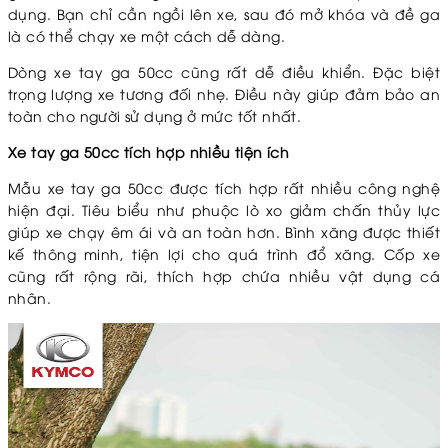
dụng. Bạn chỉ cần ngồi lên xe, sau đó mở khóa và đề ga
là có thể chạy xe một cách dễ dàng.
Dòng xe tay ga 50cc cũng rất dễ điều khiển. Đặc biệt
trọng lượng xe tương đối nhẹ. Điều này giúp đảm bảo an
toàn cho người sử dụng ở mức tốt nhất.
Xe tay ga 50cc tích hợp nhiều tiện ích
Mẫu xe tay ga 50cc được tích hợp rất nhiều công nghệ
hiện đại. Tiêu biểu như phuộc lò xo giảm chấn thủy lực
giúp xe chạy êm ái và an toàn hơn. Bình xăng được thiết
kế thông minh, tiện lợi cho quá trình đổ xăng. Cốp xe
cũng rất rộng rãi, thích hợp chứa nhiều vật dụng cá
nhân.