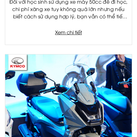
Đối với học sinh sử dụng xe máy 50cc để đi học,
chi phí xăng xe tuy không quá lớn nhưng nếu
biết cách sử dụng hợp lý, bạn vẫn có thể tiết
kiệm đáng kể mỗi tháng. Không chỉ giúp giảm
chi phí cho gia đình, việc tiết kiệm nhiên liệu còn
Xem chi tiết
giúp xe vận hành bền hơn và hạn chế hỏng
hóc về lâu dài.