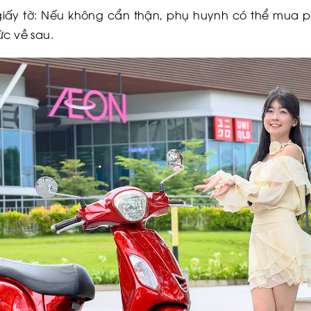
giấy tờ: Nếu không cẩn thận, phụ huynh có thể mua p
ức về sau.