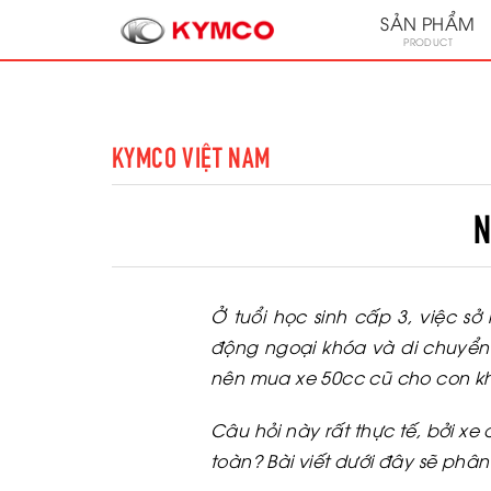
SẢN PHẨM
PRODUCT
KYMCO VIỆT NAM
N
Ở tuổi học sinh cấp 3, việc s
động ngoại khóa và di chuyển 
nên mua xe 50cc cũ cho con k
Câu hỏi này rất thực tế, bởi xe
toàn? Bài viết dưới đây sẽ phâ