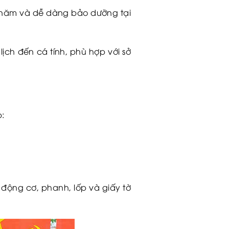
3 năm và dễ dàng bảo dưỡng tại
ch đến cá tính, phù hợp với sở
p:
động cơ, phanh, lốp và giấy tờ