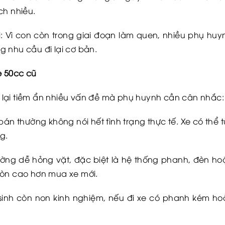
ch nhiều.
đi: Vì con còn trong giai đoạn làm quen, nhiều phụ h
 nhu cầu đi lại cơ bản.
e 50cc cũ
 cũ lại tiềm ẩn nhiều vấn đề mà phụ huynh cần cân nhắc:
bán thường không nói hết tình trạng thực tế. Xe có thể
g.
hường dễ hỏng vặt, đặc biệt là hệ thống phanh, đèn h
còn cao hơn mua xe mới.
inh còn non kinh nghiệm, nếu đi xe có phanh kém hoặ