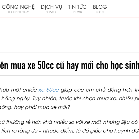
CÔNG NGHỆ
DỊCH VỤ
TIN TỨC
BLOG
TECHNOLOGY
SERVICE
NEWS
BLOG
ên mua xe 50cc cũ hay mới cho học sin
ở hữu một chiếc
xe 50cc
giúp các em chủ động hơn tro
hằng ngày. Tuy nhiên, trước khi chọn mua xe, nhiều
hông, hay phải mua xe mới?
 cũ thường rẻ hơn khá nhiều so với xe mới, nhưng liệu có
n tích rõ ràng ưu – nhược điểm, từ đó giúp phụ huynh đ