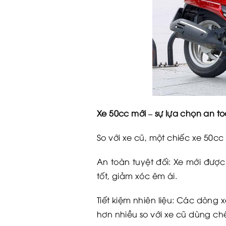
Xe 50cc mới – sự lựa chọn an to
So với xe cũ, một chiếc xe 50cc
An toàn tuyệt đối: Xe mới đượ
tốt, giảm xóc êm ái.
Tiết kiệm nhiên liệu: Các dòng 
hơn nhiều so với xe cũ dùng chế