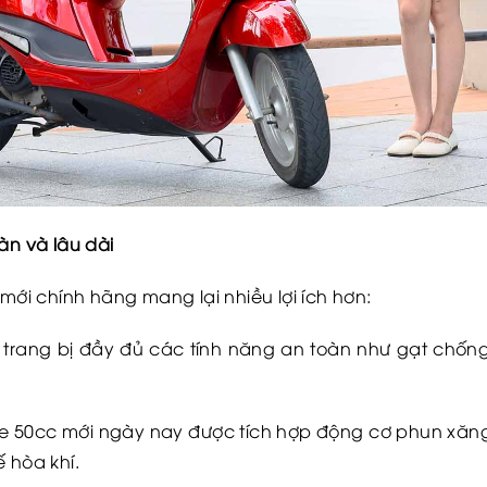
àn và lâu dài
 mới chính hãng mang lại nhiều lợi ích hơn:
c trang bị đầy đủ các tính năng an toàn như gạt chốn
xe 50cc mới ngày nay được tích hợp động cơ phun xăng đ
 hòa khí.