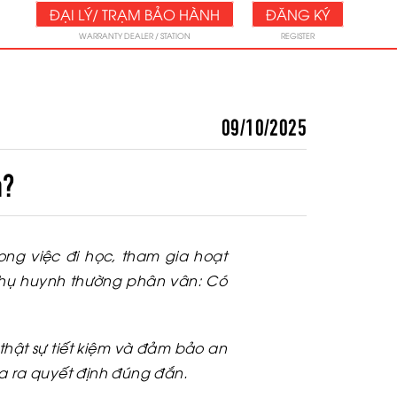
ĐẠI LÝ/ TRẠM BẢO HÀNH
ĐĂNG KÝ
WARRANTY DEALER / STATION
REGISTER
09/10/2025
h?
ng việc đi học, tham gia hoạt
 phụ huynh thường phân vân: Có
 thật sự tiết kiệm và đảm bảo an
ưa ra quyết định đúng đắn.