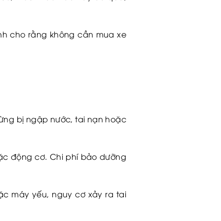
uynh cho rằng không cần mua xe
 từng bị ngập nước, tai nạn hoặc
oặc động cơ. Chi phí bảo dưỡng
c máy yếu, nguy cơ xảy ra tai