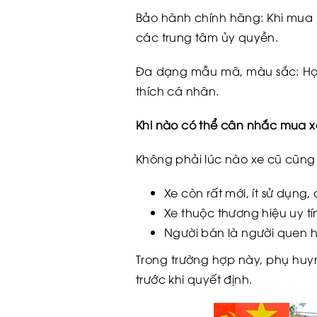
Bảo hành chính hãng: Khi mua 
các trung tâm ủy quyền.
Đa dạng mẫu mã, màu sắc: Học 
thích cá nhân.
Khi nào có thể cân nhắc mua x
Không phải lúc nào xe cũ cũng 
Xe còn rất mới, ít sử dụng,
Xe thuộc thương hiệu uy t
Người bán là người quen h
Trong trường hợp này, phụ huy
trước khi quyết định.