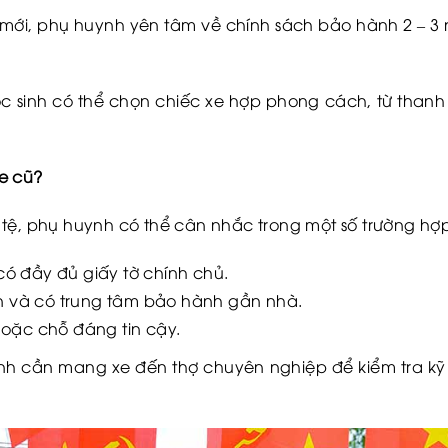
mới, phụ huynh yên tâm về chính sách bảo hành 2 – 
sinh có thể chọn chiếc xe hợp phong cách, từ thanh lị
e cũ?
tệ, phụ huynh có thể cân nhắc trong một số trường hợ
 có đầy đủ giấy tờ chính chủ.
ín và có trung tâm bảo hành gần nhà.
oặc chỗ đáng tin cậy.
nh cần mang xe đến thợ chuyên nghiệp để kiểm tra kỹ 