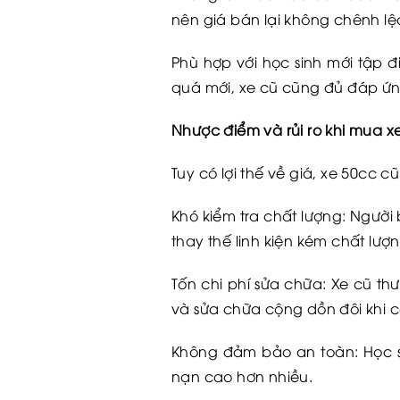
nên giá bán lại không chênh lệ
Phù hợp với học sinh mới tập 
quá mới, xe cũ cũng đủ đáp ứng
Nhược điểm và rủi ro khi mua x
Tuy có lợi thế về giá, xe 50cc
Khó kiểm tra chất lượng: Người 
thay thế linh kiện kém chất lượn
Tốn chi phí sửa chữa: Xe cũ t
và sửa chữa cộng dồn đôi khi 
Không đảm bảo an toàn: Học s
nạn cao hơn nhiều.