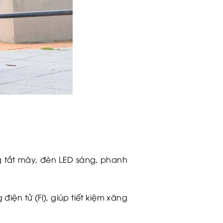
g tắt máy, đèn LED sáng, phanh
iện tử (Fi), giúp tiết kiệm xăng