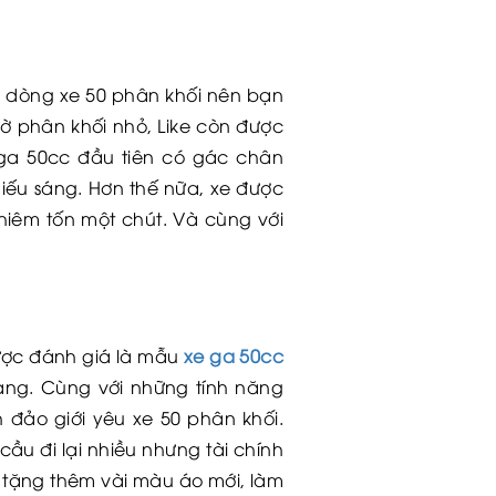
à dòng xe 50 phân khối nên bạn
hờ phân khối nhỏ, Like còn được
e ga 50cc đầu tiên có gác chân
iếu sáng. Hơn thế nữa, xe được
hiêm tốn một chút. Và cùng với
ược đánh giá là mẫu
xe ga 50cc
ang. Cùng với những tính năng
 đảo giới yêu xe 50 phân khối.
cầu đi lại nhiều nhưng tài chính
 tặng thêm vài màu áo mới, làm