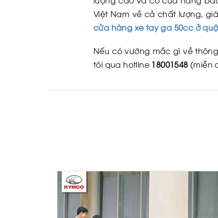
lượng cao và có cửa hàng bảo 
Việt Nam về cả chất lượng, g
cửa hàng xe tay ga 50cc ở quậ
Nếu có vướng mắc gì về thông 
tôi qua hotline
18001548
(miễn 