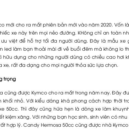
co mới cho ra mắt phiên bản mới vào năm 2020. Vốn l
chiếc xe này trên mọi nẻo đường. KHông chỉ an toàn n
 ưu việt để hỗ trợ tối đa người dùng. Đây là mẫu x
n led làm bạn thoải mái đi về buổi đêm mà không lo th
c kì hữu dụng cho những người dùng có chiều cao hơi k
xe, rất đa dạng cho mọi người thỏa sức lựa chọn.
g trọng
osa cũng được Kymco cho ra mắt trong năm nay. Đây đ
khối nhỏ. Với kiểu dáng khá phong cách hợp thời tr
e 50cc. Thì đây cũng hứa hẹn là dòng xe làm khuynh
ết kiệm xăng. Với những bạn học sinh, sinh viên có nhu 
n rất hợp lý. Candy Hermosa 50cc cũng được nhà Kymco