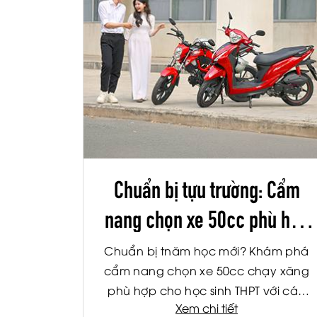
Chuẩn bị tựu trường: Cẩm
nang chọn xe 50cc phù hợp
cho học sinh THPT
Chuẩn bị tnăm học mới? Khám phá
cẩm nang chọn xe 50cc chạy xăng
phù hợp cho học sinh THPT với các
Xem chi tiết
tiêu chí về an toàn, tiết kiệm nhiên liệu