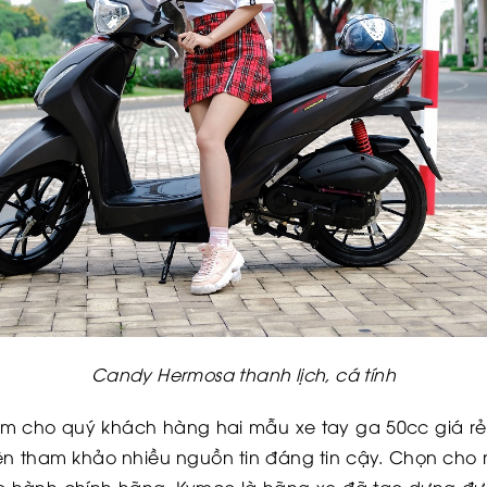
Candy Hermosa thanh lịch, cá tính
hêm cho quý khách hàng hai mẫu xe tay ga 50cc giá 
ên tham khảo nhiều nguồn tin đáng tin cậy. Chọn cho 