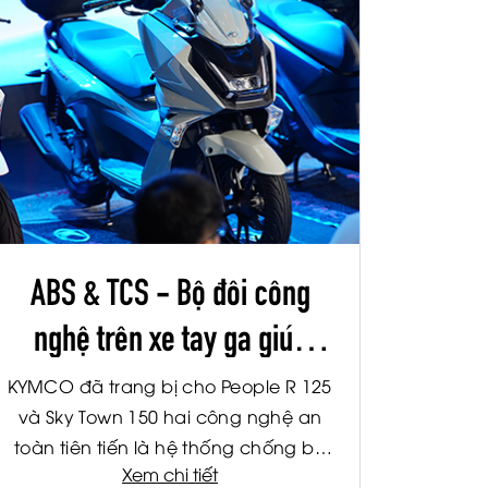
ABS & TCS - Bộ đôi công
nghệ trên xe tay ga giúp
hành trình an toàn hơn
KYMCO đã trang bị cho People R 125
và Sky Town 150 hai công nghệ an
toàn tiên tiến là hệ thống chống bó
Xem chi tiết
cứng phanh ABS và hệ thống kiểm