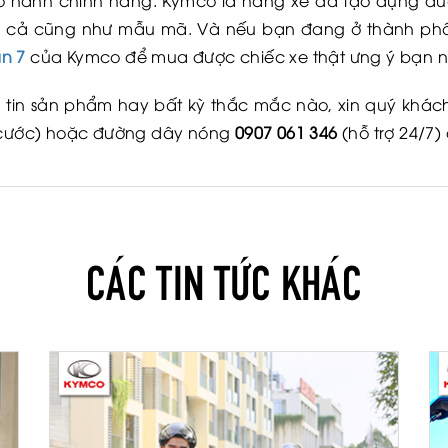
hành chính hãng. Kymco là hãng xe đã tạo dựng được 
iá cả cũng như mẫu mã. Và nếu bạn đang ở thành phố
n 7
của Kymco để mua được chiếc xe thật ưng ý bạn n
tin sản phẩm hay bất kỳ thắc mắc nào, xin quý khách 
cước) hoặc đường dây nóng
0907 061 346
(hỗ trợ 24/7)
CÁC TIN TỨC KHÁC