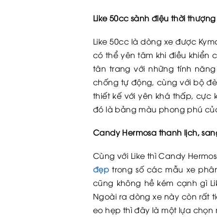
Like 50cc sành điệu thời thượng
Like 50cc là dòng xe được Kym
có thể yên tâm khi điều khiển 
tân trang với những tính năng
chống tự động, cùng với bộ đè
thiết kế với yên khá thấp, cự
đó là bảng màu phong phú của 
Candy Hermosa thanh lịch, san
Cùng với Like thì Candy Herm
đẹp
trong số các mẫu xe phân 
cũng không hề kém cạnh gì Lik
Ngoài ra dòng xe này còn rất ti
eo hẹp thì đây là một lựa chọ