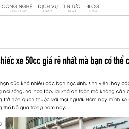
CÔNG NGHỆ
DỊCH VỤ
TIN TỨC
BLOG
TECHNOLOGY
SERVICE
NEWS
BLOG
hiếc xe 50cc giá rẻ nhất mà bạn có thể c
chọn của khá nhiều các bạn học sinh, sinh viên, hay cá
ng nơi sống, nơi học tập, lại khá an toàn mà không cần 
trở nên quen thuộc với mọi người. Hôm nay mình sẽ 
g thể bỏ qua trong năm nay.