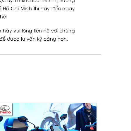
uy tín khá lâu trên thị trường
 Hồ Chí Minh thì hãy đến ngay
hé!
hãy vui lòng liên hệ với chúng
 để được tư vấn kỹ càng hơn.