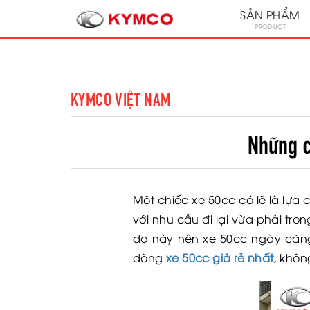
SẢN PHẨM
PRODUCT
KYMCO VIỆT NAM
Những c
Một chiếc xe 50cc có lẽ là lựa 
với nhu cầu đi lại vừa phải tro
do này nên xe 50cc ngày càng 
dòng
xe 50cc giá rẻ nhất
, khôn