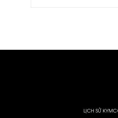
và tiện ích.
LỊCH SỬ KYM