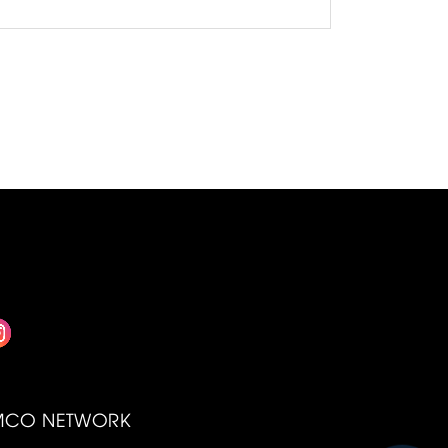
soát lực kéo TCS. Đây là hai công
nghệ được ứng dụng rộng rãi trên
các dòng xe cao cấp, giúp nâng cao
khả năng kiểm soát và giảm thiểu rủi
ro trong nhiều tình huống vận hành
thực tế.
MCO NETWORK