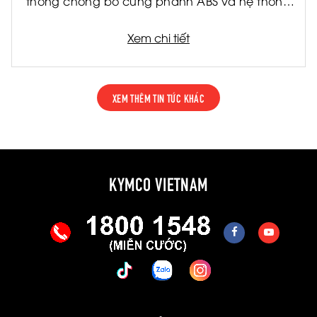
thống chống bó cứng phanh ABS và hệ thống
kiểm soát lực kéo TCS. Đây là hai công nghệ
được ứng dụng rộng rãi trên các dòng xe cao
Xem chi tiết
cấp, giúp nâng cao khả năng kiểm soát và
giảm thiểu rủi ro trong nhiều tình huống vận
hành thực tế.
XEM THÊM TIN TỨC KHÁC
KYMCO VIETNAM