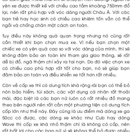
yên xe được thiết kế với chiều cao tầm khoảng 750mm đổ
lại, nên rất phù hợp với vóc dáng người Châu Á. Với các
bạn trẻ hay học sinh có chiều cao khiêm tốn vẫn có thể
ngồi và chống chân một cách an toàn.
Tuy điều này không quá quan trọng nhưng nó cũng rất
cần thiết khi bạn chọn mua xe. Vì nếu bạn chọn một
chiếc xe có yên quá cao so với vóc dáng của mình, thì sẽ
không đảm bảo an toàn khi tham gia giao thông, sẽ rất
dễ bị đổ, ngã thậm chí xảy ra tai nạn. Do đó việc chọn xe
có chiều cao phù hợp rất tốt cho bạn, nó sẽ giúp bạn
đảm bảo an toàn và điều khiển xe tốt hơn rất nhiều.
Còn về cốp xe thì có dung tích khá rộng rãi bạn có thể bỏ
nón bảo hiểm, túi sách, các vật dụng cá nhân rất thoải
mái, đặc biệt là các bạn nữ luôn có rất nhiều đồ mang
theo bên người nên rất cần một phương tiện có dung tích
cốp lớn như thế này. Đây cũng là ưu điểm mà dòng xe ga
50cc có được, các dòng xe khác như Cub hay dòng
Wave thì cốp xe khá nhỏ thậm chí là không có cốp, nên
rất bất lợi cho các bạn nữ vì sẽ không thể bỏ được nhiều