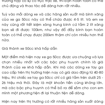
trường hợp có sự cố trục trặc xe, thì bạn hoàn toàn có thể
chủ động và thao tác dễ dàng hơn rất nhiều.
Tuỳ vào mỗi dòng xe và các hãng sản xuất mà bình xăng
của xe ga 50cc này có thể chứa được 4-5 lít. Và em xe
này cũng rất tiết kiệm xăng trung bình cứ tầm 2 lít xăng
bạn sẽ đi được 100km, như vậy đổ đầy bình bạn hoàn
toàn có thể chạy được 200km thậm chí còn nhiều hơn thế
nữa.
Giá thành xe 50cc khá hấp dẫn
Một điểm mà hiện nay xe ga 50cc được ưa chuộng và lựa
chọn nhiều nhất với các bậc phụ huynh chính là giá
thành của xe khá hấp dẫn. Khi mà các dòng xe tay ga
cao cấp trên thị trường hiện nay có giá dao động từ 40-80
triệu, thì chiếc xe tay ga 50cc chỉ có giá tầm trên dưới 25 -
26 triệu mà thôi. Đây là một khoản tiền cũng không lớn,
mà các bậc phụ huynh có thể bỏ ra để sắm cho con em
mình một phương tiện đi lại thuận tiện dễ dàng.
Hiện nay trên thị trường có rất nhiều hãng sản xuất dòng