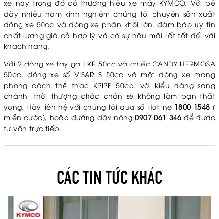
xe này trong đó có thương hiệu xe máy KYMCO. Với bề
dày nhiều năm kinh nghiệm chúng tôi chuyên sản xuất
dòng xe 50cc và dòng xe phân khối lớn, đảm bảo uy tín
chất lượng giá cả hợp lý và có sự hậu mãi rất tốt đối với
khách hàng.
Với 2 dòng xe tay ga LIKE 50cc và chiếc CANDY HERMOSA
50cc, dòng xe số VISAR S 50cc và một dòng xe mang
phong cách thể thao KPIPE 50cc, với kiểu dáng sang
chảnh, thời thượng chắc chắn sẽ không làm bạn thất
vọng. Hãy liên hệ với chúng tôi qua số Hotline
1800 1548
(
miễn cước), hoặc đường dây nóng
0907 061 346
để được
tư vấn trực tiếp.
CÁC TIN TỨC KHÁC