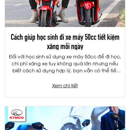
Cách giúp học sinh đi xe máy 50cc tiết kiệm
xăng mỗi ngày
Đối với học sinh sử dụng xe máy 50cc để đi học,
chi phí xăng xe tuy không quá lớn nhưng nếu
biết cách sử dụng hợp lý, bạn vẫn có thể tiết
kiệm đáng kể mỗi tháng. Không chỉ giúp giảm
chi phí cho gia đình, việc tiết kiệm nhiên liệu còn
Xem chi tiết
giúp xe vận hành bền hơn và hạn chế hỏng
hóc về lâu dài.