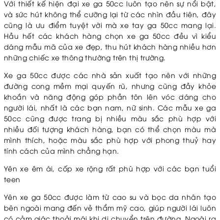
Với thiết kế hiện đại xe ga 50cc luôn tạo nên sự nổi bật,
và sức hút không thể cưỡng lại từ các nhìn đầu tiên, đây
cũng là ưu điểm tuyệt vời mà xe tay ga 50cc mang lại.
Hầu hết các khách hàng chọn xe ga 50cc đều vì kiểu
dáng mẫu mã của xe đẹp, thu hút khách hàng nhiều hơn
những chiếc xe thông thường trên thị trường.
Xe ga 50cc được các nhà sản xuất tạo nên với những
đường cong mềm mại quyến rũ, nhưng cũng đầy khỏe
khoắn và năng động góp phần tôn lên vóc dáng cho
người lái, nhất là các bạn nam, nữ sinh. Các mẫu xe ga
50cc cũng được trang bị nhiều màu sắc phù hợp với
nhiều đối tượng khách hàng, bạn có thể chọn màu mà
mình thích, hoặc màu sắc phù hợp với phong thuỷ hay
tính cách của mình chẳng hạn.
Yên xe êm ái, cốp xe rộng rất phù hợp với các bạn tuổi
teen
Yên xe ga 50cc được làm từ cao su và bọc da nhân tạo
bên ngoài mang đến vẻ thẩm mỹ cao, giúp người lái luôn
có cảm giác thoải mái khi di chuyển trên đường. Ngoài ra