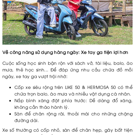
Về công năng sử dụng hàng ngày: Xe tay ga tiện lợi hơn
Cuộc sống học sinh bận rộn với sách vở, tài liệu, balo, áo
mưa, thẻ học sinh... Để đáp ứng nhu cầu chứa đồ mỗi
ngày, xe tay ga vượt trội nhờ:
Cốp xe siêu rộng trên LIKE 50 & HERMOSA 50 có thể
chứa trọn balo, áo mưa và nhiều vật dụng cá nhân.
Nắp bình xăng đặt phía trước: Dễ dàng đổ xăng,
không cần tháo hành lý.
Sàn để chân rộng rãi, thoải mái cho những chặng
đường dài.
Xe số thường có cốp nhỏ, sàn để chân hẹp, gây bất tiện