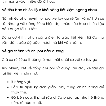
khi mang vác nhiều đồ đi học.
Về tiêu hao nhiên liệu: Khả năng tiết kiệm ngang nhau
Rất nhiều phụ huynh lo ngại xe tay ga sẽ "ăn xăng" hơn xe
số. Nhưng với dòng 50cc hiện đại, mức tiêu hao nhiên liệu
đều được tối ưu tốt:
Động cơ 4 thì, phun xăng điện tử giúp tiết kiệm tối đa mà
vẫn đảm bảo độ bốc, mượt mà khi vận hành.
Về giá thành và chi phí bảo dưỡng
Giá xe số 50cc thường rẻ hơn một chút so với xe tay ga.
Tuy nhiên, xét về tổng chi phí sử dụng lâu dài, xe tay ga
lại tiết kiệm hơn nhờ:
Ít hỏng vặt.
Bảo trì định kỳ đơn giản, phụ tùng chính hãng dễ
thay thế.
Độ bền cao, ít phải sửa chữa phức tạp như hệ thống
côn, số của xe số.