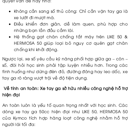
quyết vấn đề này nhờ:
Không cần sang số thủ công: Chỉ cần vặn tay ga là
xe lướt đi mượt mà.
Điều khiển đơn giản, dễ làm quen, phù hợp cho
những bạn lần đầu cầm lái.
Hệ thống gạt chân chống tắt máy trên LIKE 50 &
HERMOSA 50 giúp loại bỏ nguy cơ quên gạt chân
chống khi khởi động.
Ngược lại, xe số yêu cầu kỹ năng phối hợp giữa ga – côn –
số, đòi hỏi học sinh phải tập luyện nhiều hơn. Trong các
tình huống như dừng đèn đỏ, đường đông hay leo dốc, xe
tay ga rõ ràng vượt trội về độ tiện dụng.
Về tính an toàn: Xe tay ga sở hữu nhiều công nghệ hỗ trợ
hiện đại
An toàn luôn là yếu tố quan trọng nhất với học sinh. Các
dòng xe tay ga 50cc hiện đại như LIKE 50, HERMOSA 50
của Kymco tích hợp hàng loạt công nghệ nhằm hỗ trợ
người lái tối đa: