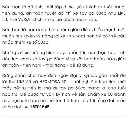
Nếu bạn là nữ sinh, mới tập đi xe, yêu thích sự thời trang,
tiện dụng, an toàn tuyệt đối thì xe tay ga 50cc như LIKE
50, HERMOSA 50 chính là lựa chọn hoàn hảo.
Nếu bạn là nam sinh thích cảm giác điều khiển mạnh mẽ,
muốn rèn luyện kỹ năng lái xe linh hoạt hơn thì có thể cân
nhắc thêm xe số 50cc.
Nhưng với xu hướng hiện nay, phần lớn các bạn học sinh
đều lựa chọn xe tay ga 50cc vì sự kết hợp hoàn hảo giữa
an toàn - tiện nghi - thời trang - dễ sử dụng.
Đừng chần chừ, hãy đến ngay đại lý Kymco gần nhất để
lái thử LIKE 50 và HERMOSA 50 — trải nghiệm trực tiếp mới
thấy hết sự tiện lợi mà xe tay ga 50cc mang lại cho tuổi
học trò!
Để được tư vấn kỹ hơn về sản phẩm xe 50 dành
cho học sinh bạn có thể liên hệ trực tiếp tới tổng đài miễn
cước Hotline
18001548
.