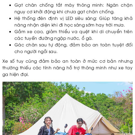
Gạt chân chống tắt máy thông minh: Ngăn chặn
nguy cơ khởi động khi chưa gạt chân chống.
Hệ thống đèn định vị LED siêu sáng: Giúp tăng khả
năng nhận diện khi đi học sáng sớm hay trời mưa.
Gầm xe cao, giảm thiểu va quệt khi di chuyển trên
các tuyến đường ngập nước, ổ gà.
Gác chân sau tự động, đảm bảo an toàn tuyệt đối
cho người ngồi sau.
Xe số tuy cũng đảm bảo an toàn ở mức cơ bản nhưng
thường thiếu các tính năng hỗ trợ thông minh như xe tay
ga hiện đại.