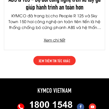
giúp hành trình an toàn hơn
KYMCO đã trang bị cho People R 125 và Sky
Town 150 hai công nghệ an toàn tiên tiến là hệ
thống chống bó cứng phanh ABS và hệ thống
kiểm soát lực kéo TCS. Đây là hai công nghệ
được ứng dụng rộng rãi trên các dòng xe cao
Xem chi tiết
cấp, giúp nâng cao khả năng kiểm soát và
giảm thiểu rủi ro trong nhiều tình huống vận
hành thực tế.
XEM THÊM TIN TỨC KHÁC
KYMCO VIETNAM