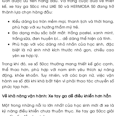
luôn được ưu tiên hàng đầu. Và trong cuộc đua về thiết
kế, xe tay ga 50cc như LIKE 50 và HERMOSA 50 đang trở
thành lựa chọn hàng đầu:
Kiểu dáng bo tròn mềm mại, thanh lịch và thời trang,
phù hợp với xu hướng thẩm mỹ trẻ.
Đa dạng màu sắc bắt mắt: Hồng pastel, xanh mint,
trắng sữa, đen huyền bí… dễ dàng thể hiện cá tính.
Phù hợp với vóc dáng nhỏ nhắn của học sinh, đặc
biệt là nữ sinh nhờ kích thước nhỏ gọn, chiều cao
yên xe hợp lý.
Trong khi đó, xe số 50cc thường mang thiết kế góc cạnh,
thể thao hơn, phù hợp với nam sinh yêu thích sự năng
động, khỏe khoắn. Tuy nhiên, với các bạn nữ, việc vận
hành xe số đôi khi khá bất tiện vì phải thao tác chuyển số
phức tạp hơn.
Về khả năng vận hành: Xe tay ga dễ điều khiển hơn hẳn
Một trong những nỗi lo lớn nhất của học sinh mới đi xe là
kỹ năng điều khiển chưa thuần thục. Xe tay ga 50cc giải