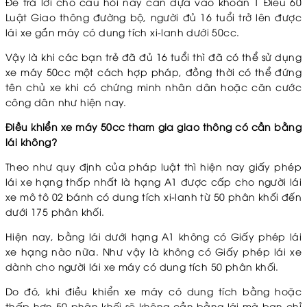
Để trả lời cho câu hỏi này cần dựa vào khoản 1 Điều 60
Luật Giao thông đường bộ, người đủ 16 tuổi trở lên được
lái xe gắn máy có dung tích xi-lanh dưới 50cc.
Vậy là khi các bạn trẻ đã đủ 16 tuổi thì đã có thể sử dụng
xe máy 50cc một cách hợp pháp, đồng thời có thể đứng
tên chủ xe khi có chứng minh nhân dân hoặc căn cước
công dân như hiện nay.
Điều khiển xe máy 50cc tham gia giao thông có cần bằng
lái không?
Theo như quy định của pháp luật thì hiện nay giấy phép
lái xe hạng thấp nhất là hạng A1 được cấp cho người lái
xe mô tô 02 bánh có dung tích xi-lanh từ 50 phân khối đến
dưới 175 phân khối.
Hiện nay, bằng lái dưới hạng A1 không có Giấy phép lái
xe hạng nào nữa. Như vậy là không có Giấy phép lái xe
dành cho người lái xe máy có dung tích 50 phân khối.
Do đó, khi điều khiển xe máy có dung tích bằng hoặc
thấp hơn 50 phân khối sẽ không cần bằng lái mà bạn chỉ