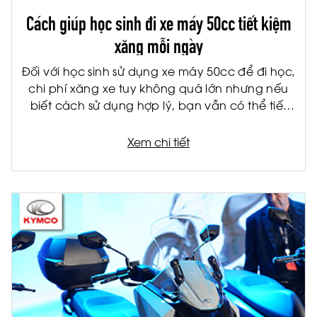
Cách giúp học sinh đi xe máy 50cc tiết kiệm
xăng mỗi ngày
Đối với học sinh sử dụng xe máy 50cc để đi học,
chi phí xăng xe tuy không quá lớn nhưng nếu
biết cách sử dụng hợp lý, bạn vẫn có thể tiết
kiệm đáng kể mỗi tháng. Không chỉ giúp giảm
chi phí cho gia đình, việc tiết kiệm nhiên liệu còn
Xem chi tiết
giúp xe vận hành bền hơn và hạn chế hỏng
hóc về lâu dài.