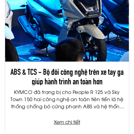
ABS & TCS - Bộ đôi công nghệ trên xe tay ga
giúp hành trình an toàn hơn
KYMCO đã trang bị cho People R 125 và Sky
Town 150 hai công nghệ an toàn tiên tiến là hệ
thống chống bó cứng phanh ABS và hệ thống
kiểm soát lực kéo TCS. Đây là hai công nghệ
được ứng dụng rộng rãi trên các dòng xe cao
Xem chi tiết
cấp, giúp nâng cao khả năng kiểm soát và