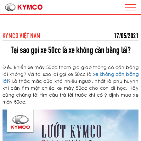
KYMCO VIỆT NAM
17/05/2021
Tại sao gọi xe 50cc là xe không cần bằng lái?
Điều khiển xe máy 50cc tham gia giao thông có cần bằng
lái không? Và tại sao lại gọi xe 50cc là
xe không cần bằng
lái
? Là thắc mắc của khá nhiều người, nhất là phụ huynh
khi cần tìm một chiếc xe máy 50cc cho con đi học. Hãy
cùng chúng tôi tìm câu trả lời trước khi có ý định mua xe
máy 50cc.