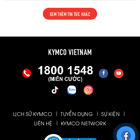
giảm thiểu rủi ro trong nhiều tình huống vận
hành thực tế.
XEM THÊM TIN TỨC KHÁC
KYMCO VIETNAM
LỊCH SỬ KYMCO
TUYỂN DỤNG
SỰ KIỆN
LIÊN HỆ
KYMCO NETWORK