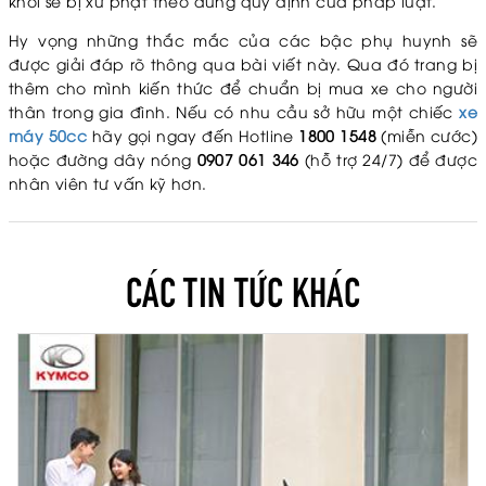
khối sẽ bị xử phạt theo đúng quy định của pháp luật.
Hy vọng những thắc mắc của các bậc phụ huynh sẽ
được giải đáp rõ thông qua bài viết này. Qua đó trang bị
thêm cho mình kiến thức để chuẩn bị mua xe cho người
thân trong gia đình. Nếu có nhu cầu sở hữu một chiếc
xe
máy 50cc
hãy gọi ngay đến Hotline
1800 1548
(miễn cước)
hoặc đường dây nóng
0907 061 346
(hỗ trợ 24/7) để được
nhân viên tư vấn kỹ hơn.
CÁC TIN TỨC KHÁC