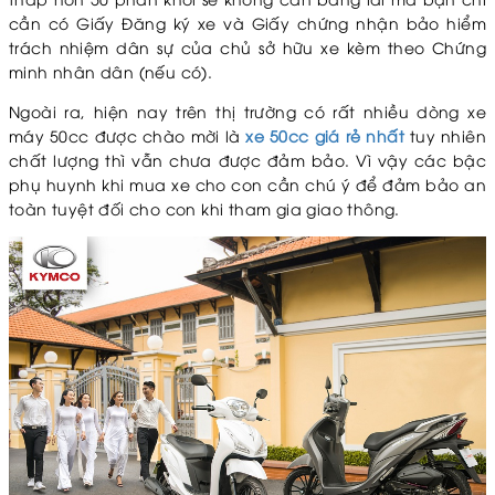
cần có Giấy Đăng ký xe và Giấy chứng nhận bảo hiểm
trách nhiệm dân sự của chủ sở hữu xe kèm theo Chứng
minh nhân dân (nếu có).
Ngoài ra, hiện nay trên thị trường có rất nhiều dòng xe
máy 50cc được chào mời là
xe 50cc giá rẻ nhất
tuy nhiên
chất lượng thì vẫn chưa được đảm bảo. Vì vậy các bậc
phụ huynh khi mua xe cho con cần chú ý để đảm bảo an
toàn tuyệt đối cho con khi tham gia giao thông.