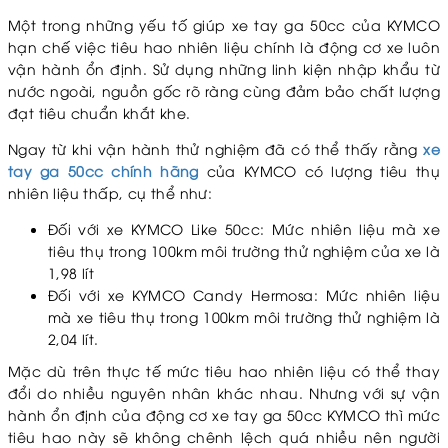
Một trong những yếu tố giúp xe tay ga 50cc của KYMCO
hạn chế việc tiêu hao nhiên liệu chính là động cơ xe luôn
vận hành ổn định. Sử dụng những linh kiện nhập khẩu từ
nước ngoài, nguồn gốc rõ ràng cùng đảm bảo chất lượng
đạt tiêu chuẩn khắt khe.
Ngay từ khi vận hành thử nghiệm đã có thể thấy rằng
xe
tay ga 50cc chính hãng
của KYMCO có lượng tiêu thụ
nhiên liệu thấp, cụ thể như:
Đối với xe KYMCO Like 50cc: Mức nhiên liệu mà xe
tiêu thụ trong 100km môi trường thử nghiệm của xe là
1,98 lít
Đối với xe KYMCO Candy Hermosa: Mức nhiên liệu
mà xe tiêu thụ trong 100km môi trường thử nghiệm là
2,04 lít.
Mặc dù trên thực tế mức tiêu hao nhiên liệu có thể thay
đổi do nhiều nguyên nhân khác nhau. Nhưng với sự vận
hành ổn định của động cơ xe tay ga 50cc KYMCO thì mức
tiêu hao này sẽ không chênh lệch quá nhiều nên người