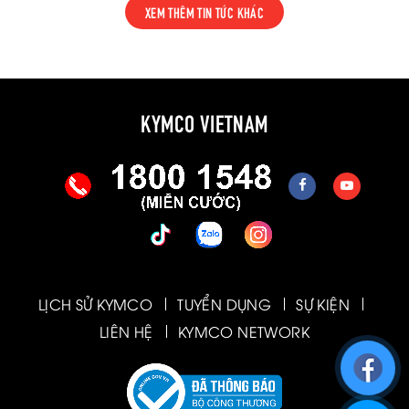
XEM THÊM TIN TỨC KHÁC
KYMCO VIETNAM
LỊCH SỬ KYMCO
TUYỂN DỤNG
SỰ KIỆN
LIÊN HỆ
KYMCO NETWORK