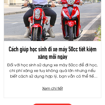
Cách giúp học sinh đi xe máy 50cc tiết kiệm
xăng mỗi ngày
Đối với học sinh sử dụng xe máy 50cc để đi học,
chi phí xăng xe tuy không quá lớn nhưng nếu
biết cách sử dụng hợp lý, bạn vẫn có thể tiết
kiệm đáng kể mỗi tháng. Không chỉ giúp giảm
chi phí cho gia đình, việc tiết kiệm nhiên liệu còn
Xem chi tiết
giúp xe vận hành bền hơn và hạn chế hỏng
hóc về lâu dài.