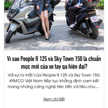
Vì sao People R 125 và Sky Town 150 là chuẩn
mực mới của xe tay ga hiện đại?
Với sự ra mắt của People R 125 và Sky Town 150,
KYMCO Việt Nam tiếp tục khẳng định cam kết
mang những công nghệ tiên tiến và tiêu chuẩn
quốc tế đến gần hơn với người tiêu dùng Việt.
Được phát triển trên nền tảng sản phẩm châu
Xem chi tiết
Âu, bộ đôi xe tay ga thế hệ mới không chỉ đáp