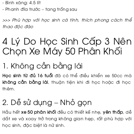
- Bình xăng: 4.5 lít
- Phanh đĩa trước – tang trống sau
>>> Phù hợp với học sinh cá tính, thích phong cách thể
thao độc đáo
4 Lý Do Học Sinh Cấp 3 Nên
Chọn Xe Máy 50 Phân Khối
1. Không cần bằng lái
Học sinh từ đủ 16 tuổi
đã có thể điều khiển xe 50cc mà
không cần bằng lái
, thuận tiện khi đi học hoặc đi học
thêm.
2. Dễ sử dụng – Nhỏ gọn
Hầu hết
xe 50 phân khối
đều có thiết kế nhẹ,
yên thấp
, dễ
dắt xe và xoay trở trong không gian hẹp, rất phù hợp với
học sinh, đặc biệt là nữ sinh.