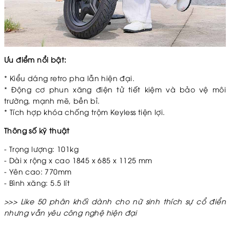
Ưu điểm nổi bật:
* Kiểu dáng retro pha lẫn hiện đại.
* Động cơ phun xăng điện tử tiết kiệm và bảo vệ môi
trường, mạnh mẽ, bền bỉ.
* Tích hợp khóa chống trộm Keyless tiện lợi.
Thông số kỹ thuật
- Trọng lượng: 101kg
- Dài x rộng x cao
1845 x 685 x 1125 mm
- Yên cao: 770mm
- Bình xăng: 5.5 lít
>>> Like 50 phân khối dành cho nữ sinh thích sự cổ điển
nhưng vẫn yêu công nghệ hiện đại