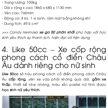
- Trọng lượng: 100kg
- Dài x rộng x cao
1860 x 680 x 1130 mm
- Yên cao: 760mm
- Động cơ: 4 kỳ, 1 xi lanh, làm mát bằng không khí
- Dung tích: 49.5 cm³
>>> Candy Hermosa
xe ga 50 phân khối
phù hợp với học
sinh yêu thích sự thanh lịch, hiện đại và tiện dụng
4. Like 50cc – Xe cốp rộng
phong cách cổ điển Châu
Âu dành riêng cho nữ sinh
Like 50cc
sở hữu phong cách cổ điển phong cách Châu
Âu
cốp rộng
, yên xe vừa phải không quá dài,
gầm xe
thấp
, thiết kế nhẹ nhàng, màu sắc pastel nữ tính được
học sinh nữ yêu thích
.