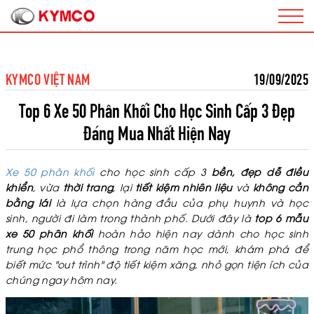
KYMCO VIỆT NAM
19/09/2025
Top 6 Xe 50 Phân Khối Cho Học Sinh Cấp 3 Đẹp
Đáng Mua Nhất Hiện Nay
Xe 50 phân khối
cho học sinh cấp 3
bền, đẹp dễ điều
khiển
, vừa
thời trang
, lại
tiết kiệm nhiên liệu
và
không cần
bằng lái
là lựa chọn hàng đầu của phụ huynh và học
sinh, người đi làm trong thành phố. Dưới đây là
top 6 mẫu
xe 50 phân khối
hoàn hảo hiện nay dành cho học sinh
trung học phổ thông trong năm học mới, khám phá để
biết mức "out trình" độ tiết kiệm xăng, nhỏ gọn tiện ích của
chúng ngay hôm nay.