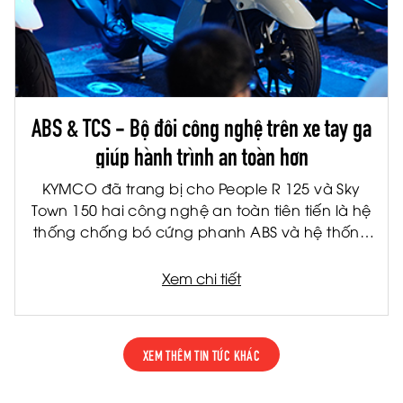
ABS & TCS - Bộ đôi công nghệ trên xe tay ga
giúp hành trình an toàn hơn
KYMCO đã trang bị cho People R 125 và Sky
Town 150 hai công nghệ an toàn tiên tiến là hệ
thống chống bó cứng phanh ABS và hệ thống
kiểm soát lực kéo TCS. Đây là hai công nghệ
được ứng dụng rộng rãi trên các dòng xe cao
Xem chi tiết
cấp, giúp nâng cao khả năng kiểm soát và
giảm thiểu rủi ro trong nhiều tình huống vận
hành thực tế.
XEM THÊM TIN TỨC KHÁC