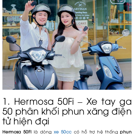
1. Hermosa 50Fi – Xe tay ga
50 phân khối phun xăng điện
tử hiện đại
Hermosa 50Fi
là dòng
xe 50cc
có hỗ trợ hệ thống
phun