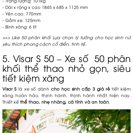
- Trọng lượng: 101kg
- Dài x rộng x cao
1845 x 685 x 1125 mm
- Yên cao: 770mm
- Gầm xe: 125mm
- Bình xăng: 6 lít
>>> Like 50 phân khối Lựa chọn lý tưởng cho học sinh nữ
yêu thích phong cách cổ điển, tinh tế.
5. Visar S 50 – Xe số 50 phân
khối thể thao nhỏ gọn, siêu
tiết kiệm xăng
Visar S
là xe số dành
cho học sinh cấp 3 giá rẻ
tiết kiệm
xăng hoản hảo, thịnh hành, thịnh hành nhất hiện nay.
Thiết kế
thể thao, nhẹ nhàng, cá tính và an toàn
.