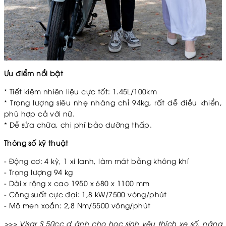
Ưu điểm nổi bật
*
Tiết kiệm nhiên liệu cực tốt: 1.45L/100km
*
Trọng lượng siêu nhẹ nhàng chỉ 94kg, rất dễ điều khiển,
phù hợp cả với nữ.
*
Dễ sửa chữa, chi phí bảo dưỡng thấp.
Thông số kỹ thuật
- Động cơ: 4 kỳ, 1 xi lanh, làm mát bằng không khí
- Trọng lượng 94 kg
- Dài x rộng x cao 1950 x 680 x 1100 mm
- Công suất cực đại: 1,8 kW/7500 vòng/phút
- Mô men xoắn: 2,8 Nm/5500 vòng/phút
>>> Visar S 50cc d ành cho học sinh yêu thích xe số, năng