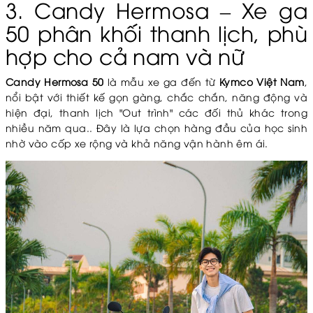
3. Candy Hermosa – Xe ga
50 phân khối thanh lịch, phù
hợp cho cả nam và nữ
Candy Hermosa 50
là mẫu xe ga đến từ
Kymco Việt Nam
,
nổi bật với thiết kế gọn gàng, chắc chắn, năng động và
hiện đại, thanh lịch "Out trình" các đối thủ khác trong
nhiều năm qua.. Đây là lựa chọn hàng đầu của học sinh
nhờ vào cốp xe rộng và khả năng vận hành êm ái.