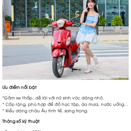
Ưu điểm nổi bật
*
Gầm xe thấp, dễ lái với nữ sinh vóc dáng nhỏ.
*
Cốp rộng, phù hợp để đồ học tập, áo mưa, nước uống...
*
Kiểu dáng châu Âu tinh tế, sang trọng.
Thông số kỹ thuật