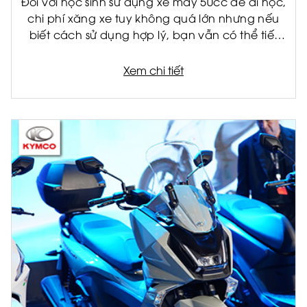
Đối với học sinh sử dụng xe máy 50cc để đi học,
chi phí xăng xe tuy không quá lớn nhưng nếu
biết cách sử dụng hợp lý, bạn vẫn có thể tiết
kiệm đáng kể mỗi tháng. Không chỉ giúp giảm
chi phí cho gia đình, việc tiết kiệm nhiên liệu còn
Xem chi tiết
giúp xe vận hành bền hơn và hạn chế hỏng
hóc về lâu dài.