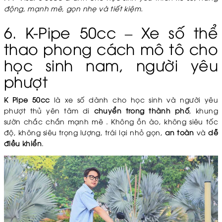
động, mạnh mẽ, gọn nhẹ và tiết kiệm.
6. K-Pipe 50cc – Xe số thể
thao phong cách mô tô cho
học sinh nam, người yêu
phượt
K Pipe 50cc
là xe số dành cho học sinh và người yêu
phượt thủ yên tâm di
chuyển trong thành phố
, khung
sườn chắc chắn mạnh mẽ . Không ồn ào, không siêu tốc
độ, không siêu trọng lượng, trái lại nhỏ gọn,
an toàn
và
dễ
điều khiển
.