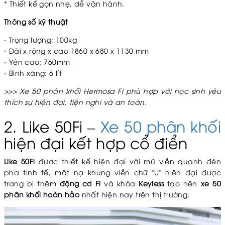
* Thiết kế gọn nhẹ, dễ vận hành.
Thông số kỹ thuật
- Trọng lượng: 100kg
- Dài x rộng x cao
1860 x 680 x 1130 mm
- Yên cao: 760mm
- Bình xăng: 6 lít
>>> Xe 50 phân khối Hermosa Fi phù hợp với học sinh yêu
thích sự hiện đại, tiện nghi và an toàn.
2. Like 50Fi –
Xe 50 phân khối
hiện đại kết hợp cổ điển
Like 50Fi
được thiết kế hiện đại với mũ viền quanh đèn
pha tinh tế, mặt nạ khung viền chữ "U" hiện đại được
trang bị thêm
động cơ Fi
và khóa
Keyless
tạo nên
xe 50
phân khối hoàn hảo
nhất hiện nay trên thị trường.