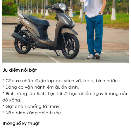
Ưu điểm nổi bật
* Cốp xe chứa được laptop, sách vở, balo, bình nước...
*
Động cơ vận hành êm ái, ổn định.
*
Bình xăng lớn 5.5L, tiện lợi đi học nhiều ngày không cần
đổ xăng.
*
Gạt chân chống tắt máy
*
Nắp bình xăng phía trước.
Thông số kỹ thuật