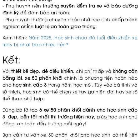
- Phụ huynh nên
thường xuyên kiểm tra xe và bảo dưỡng
định kỳ
để đảm bảo an toàn.
- Phụ huynh thường chuyên nhắc nhở học sinh
chấp hành
nghiêm chỉnh luật lệ an toàn giao thông
.
Xem thêm:
Năm 2025, Học sinh chưa đủ tuổi điều khiển xe
máy bị phạt bao nhiêu tiền?
Kết:
Với
thiết kế đẹp, dễ điều khiển
, chi phí thấp và
không cần
bằng lái
,
xe 50 phân khối
chính là phương tiện hoàn hảo
cho
học sinh cấp 3
trong năm học mới. Tùy vào cá tính và
sở thích, học sinh có thể chọn xe tay ga hiện đại hay xe số
thể thao phù hợp.
Đừng bỏ lỡ
top 6 xe 50 phân khối dành cho học sinh cấp
3 đẹp, bền tốt nhất thị trường hiện nay
, giúp học sinh chủ
động, an toàn đến trường mỗi ngày!
Bạn cần tư vấn xe 50 phân khối cho học sinh có thể liên