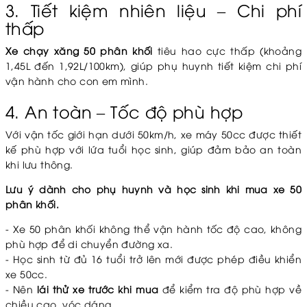
3. Tiết kiệm nhiên liệu – Chi phí
thấp
Xe chạy xăng 50 phân khối
tiêu hao cực thấp (khoảng
1,45L đến 1,92L/100km), giúp phụ huynh tiết kiệm chi phí
vận hành cho con em mình.
4. An toàn – Tốc độ phù hợp
Với vận tốc giới hạn dưới 50km/h, xe máy 50cc được thiết
kế phù hợp với lứa tuổi học sinh, giúp đảm bảo an toàn
khi lưu thông.
Lưu ý dành cho phụ huynh và học sinh khi mua xe 50
phân khối.
- Xe 50 phân khối không thể vận hành tốc độ cao, không
phù hợp để di chuyển đường xa.
- Học sinh từ đủ 16 tuổi trở lên mới được phép điều khiển
xe 50cc.
- Nên
lái thử xe trước khi mua
để kiểm tra độ phù hợp về
chiều cao, vóc dáng.