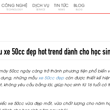
CÔNG NGHỆ
DỊCH VỤ
TIN TỨC
BLOG
TECHNOLOGY
SERVICE
NEWS
BLOG
 xe 50cc đẹp hot trend dành cho học s
áy 50cc ngày càng trở thành phương tiện phổ biến và
sử dụng, những mẫu
xe 50cc đẹp
còn được thiết kế hiện
, không yêu cầu bằng lái, giúp học sinh từ 16 tuổi c
iếc xe 50cc vừa đẹp mắt, vừa chất lượng cho năm h