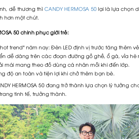
nh, dễ thương thì
CANDY HERMOSA 50
lại là lựa chọn 
nh hơn một chút.
SA 50 chinh phục giới trẻ:
 "hot trend" năm nay: Đèn LED định vị trước tăng thêm vẻ
ển dễ dàng trên các đoạn đường gồ ghề, ổ gà, vỉa hè 
ải mái mang theo đồ dùng cá nhân mỗi khi đến lớp.
g độ an toàn và tiện lợi khi chở thêm bạn bè.
ANDY HERMOSA 50 đang trở thành lựa chọn lý tưởng ch
 trang tinh tế, trưởng thành.