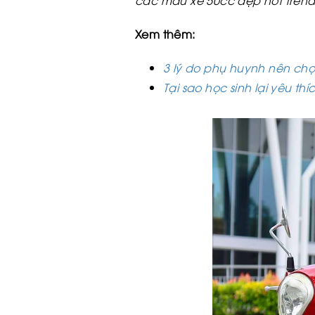
các mẫu xe 50cc đẹp hot trend
Xem thêm:
3 lý do phụ huynh nên ch
Tại sao học sinh lại yêu t