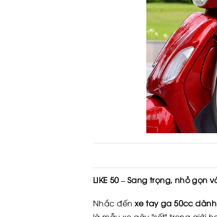
LIKE 50 – Sang trọng, nhỏ gọn v
Nhắc đến
xe tay ga 50cc dành
là mẫu xe gây "sốt" trong giới