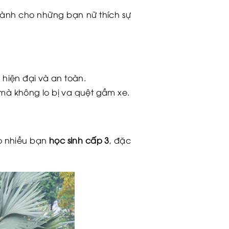
dành cho những bạn nữ thích sự
 hiện đại và an toàn.
mà không lo bị va quệt gầm xe.
o nhiều bạn
học sinh cấp 3
, đặc