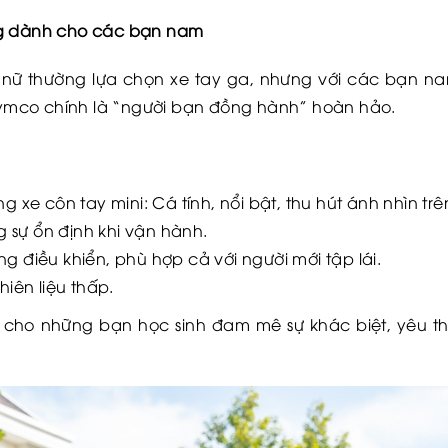
ng dành cho các bạn nam
 nữ thường lựa chọn xe tay ga, nhưng với các bạn 
mco chính là “người bạn đồng hành” hoàn hảo.
ng xe côn tay mini: Cá tính, nổi bật, thu hút ánh nhìn t
 sự ổn định khi vận hành.
g điều khiển, phù hợp cả với người mới tập lái.
hiên liệu thấp.
 cho những bạn học sinh đam mê sự khác biệt, yêu t