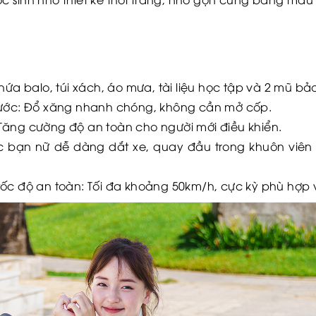
hứa balo, túi xách, áo mưa, tài liệu học tập và 2 mũ b
rước: Đổ xăng nhanh chóng, không cần mở cốp.
Tăng cường độ an toàn cho người mới điều khiển.
ác bạn nữ dễ dàng dắt xe, quay đầu trong khuôn viê
ốc độ an toàn: Tối đa khoảng 50km/h, cực kỳ phù hợp v