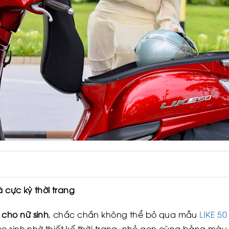
à cực kỳ thời trang
 cho nữ sinh
, chắc chắn không thể bỏ qua mẫu
LIKE 50
 học sinh nhờ thiết kế thời trang, nhỏ gọn cùng bảng m