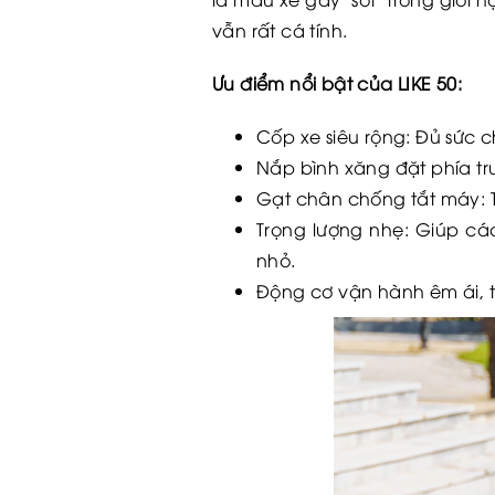
vẫn rất cá tính.
Ưu điểm nổi bật của LIKE 50:
Cốp xe siêu rộng: Đủ sức c
Nắp bình xăng đặt phía t
Gạt chân chống tắt máy: 
Trọng lượng nhẹ: Giúp c
nhỏ.
Động cơ vận hành êm ái, t