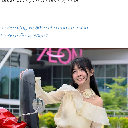
 dành cho học sinh năm nay nhé!
ọn các dòng xe 50cc cho con em mình
hích các mẫu xe 50cc?