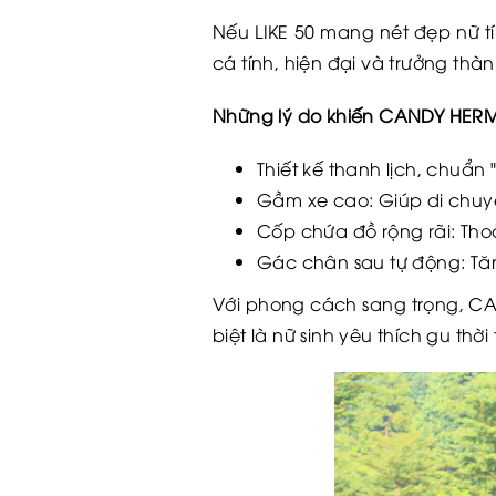
Nếu LIKE 50 mang nét đẹp nữ tí
cá tính, hiện đại và trưởng thà
Những lý do khiến CANDY HERMO
Thiết kế thanh lịch, chuẩn
Gầm xe cao: Giúp di chuy
Cốp chứa đồ rộng rãi: Tho
Gác chân sau tự động: Tăn
Với phong cách sang trọng, C
biệt là nữ sinh yêu thích gu thời