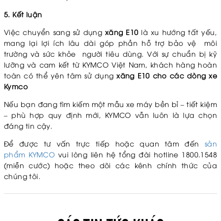
5. Kết luận
Việc chuyển sang sử dụng
xăng E10
là xu hướng tất yếu,
mang lại lợi ích lâu dài góp phần hỗ trợ bảo vệ môi
trường và sức khỏe người tiêu dùng. Với sự chuẩn bị kỹ
lưỡng và cam kết từ KYMCO Việt Nam, khách hàng hoàn
toàn có thể yên tâm sử dụng
xăng E10 cho các dòng xe
Kymco
Nếu bạn đang tìm kiếm một mẫu xe máy bền bỉ – tiết kiệm
– phù hợp quy định mới, KYMCO vẫn luôn là lựa chọn
đáng tin cậy.
Để được tư vấn trực tiếp hoặc quan tâm đến
sản
phẩm KYMCO
vui lòng liên hệ tổng đài hotline 1800.1548
(miễn cước) hoặc theo dõi các kênh chính thức của
chúng tôi.