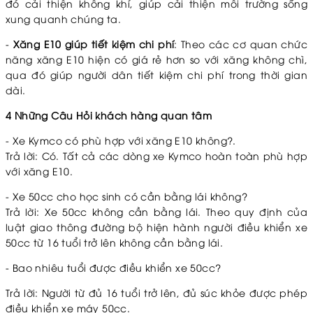
đó cải thiện không khí, giúp cải thiện môi trường sống
xung quanh chúng ta.
-
Xăng E10 giúp tiết kiệm chi phí
: Theo các cơ quan chức
năng xăng E10 hiện có giá rẻ hơn so với xăng không chì,
qua đó giúp người dân tiết kiệm chi phí trong thời gian
dài.
4 Những Câu Hỏi khách hàng quan tâm
- Xe Kymco có phù hợp với xăng E10 không?.
Trả lời: Có. Tất cả các dòng xe Kymco hoàn toàn phù hợp
với xăng E10.
- Xe 50cc cho học sinh có cần bằng lái không?
Trả lời: Xe 50cc không cần bằng lái. Theo quy định của
luật giao thông đường bộ hiện hành người điều khiển xe
50cc từ 16 tuổi trở lên không cần bằng lái.
- Bao nhiêu tuổi được điều khiển xe 50cc?
Trả lời: Người từ đủ 16 tuổi trở lên, đủ súc khỏe được phép
điều khiển xe máy 50cc.