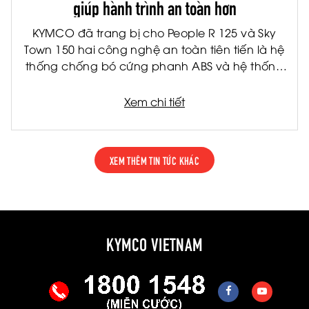
giúp hành trình an toàn hơn
KYMCO đã trang bị cho People R 125 và Sky
Town 150 hai công nghệ an toàn tiên tiến là hệ
thống chống bó cứng phanh ABS và hệ thống
kiểm soát lực kéo TCS. Đây là hai công nghệ
được ứng dụng rộng rãi trên các dòng xe cao
Xem chi tiết
cấp, giúp nâng cao khả năng kiểm soát và
giảm thiểu rủi ro trong nhiều tình huống vận
hành thực tế.
XEM THÊM TIN TỨC KHÁC
KYMCO VIETNAM