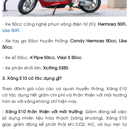
- Xe 50cc công nghệ phun xăng điện tử (Fi):
Hermosa 50Fi,
Like 50Fi
.
- Xe tay ga 50cc truyền thống:
Candy Hermosa 50cc, Like
50cc
- Xe số 50cc:
K Pipe 50cc, Visar S 50cc
.
- Xe phân khối lớn:
Xciting S350
.
3. Xăng E10 có tác dụng gì?
Theo đánh giá của các cơ quan truyền thông, Xăng E10
có tác dụng tiết giảm chi phí và thân thiện với môi trường
hơn so với xăng không chỉ hiện nay.
-
Xăng E10 thân thiện với môi trường
: Giảm đáng kể việc
sử dụng nhiên liệu hóa thạch (xăng khoáng). Xăng E10
giúp giảm đáng kể phát thải khí CO2, HC, và bụi mịn từ