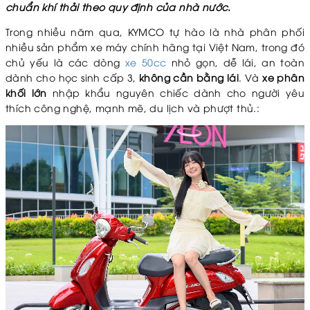
chuẩn khí thải theo quy định của nhà nước
.
Trong nhiều năm qua, KYMCO tự hào là nhà phân phối
nhiều sản phẩm xe máy chính hãng tại Việt Nam, trong đó
chủ yếu là các dòng
xe 50cc
nhỏ gọn, dễ lái, an toàn
dành cho học sinh cấp 3,
không cần bằng lái
. Và
xe phân
khối lớn
nhập khẩu nguyên chiếc dành cho người yêu
thích công nghệ, mạnh mẽ, du lịch và phượt thủ.: