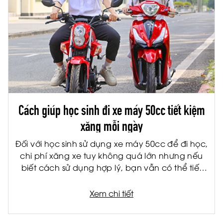
Cách giúp học sinh đi xe máy 50cc tiết kiệm
xăng mỗi ngày
Đối với học sinh sử dụng xe máy 50cc để đi học,
chi phí xăng xe tuy không quá lớn nhưng nếu
biết cách sử dụng hợp lý, bạn vẫn có thể tiết
kiệm đáng kể mỗi tháng. Không chỉ giúp giảm
chi phí cho gia đình, việc tiết kiệm nhiên liệu còn
Xem chi tiết
giúp xe vận hành bền hơn và hạn chế hỏng
hóc về lâu dài.