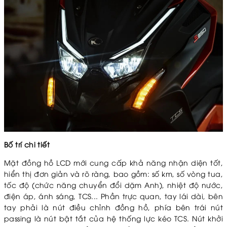
Bố trí chi tiết
Mặt đồng hồ LCD mới cung cấp khả năng nhận diện tốt,
hiển thị đơn giản và rõ ràng, bao gồm: số km, số vòng tua,
tốc độ (chức năng chuyển đổi dặm Anh), nhiệt độ nước,
điện áp, ánh sáng, TCS... Phần trực quan, tay lái dài, bên
tay phải là nút điều chỉnh đồng hồ, phía bên trái nút
passing là nút bật tắt của hệ thống lực kéo TCS. Nút khởi