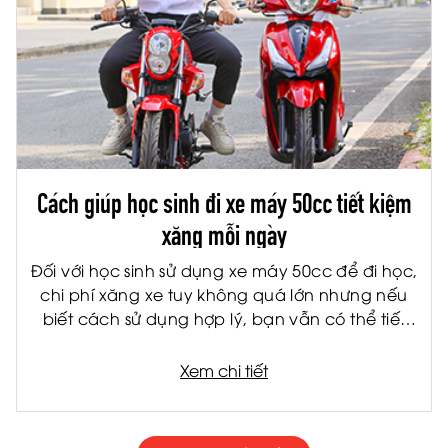
Cách giúp học sinh đi xe máy 50cc tiết kiệm
xăng mỗi ngày
Đối với học sinh sử dụng xe máy 50cc để đi học,
chi phí xăng xe tuy không quá lớn nhưng nếu
biết cách sử dụng hợp lý, bạn vẫn có thể tiết
kiệm đáng kể mỗi tháng. Không chỉ giúp giảm
chi phí cho gia đình, việc tiết kiệm nhiên liệu còn
Xem chi tiết
giúp xe vận hành bền hơn và hạn chế hỏng
hóc về lâu dài.