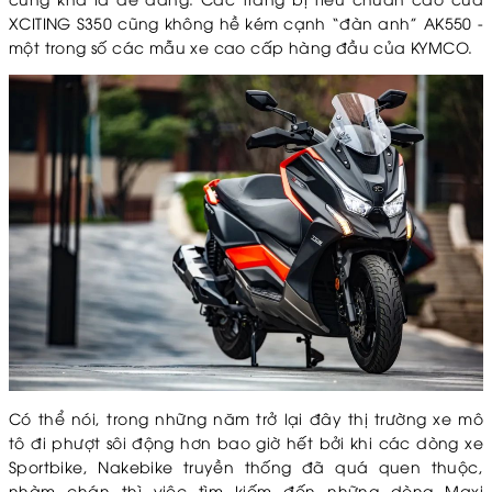
XCITING S350 cũng không hề kém cạnh “đàn anh” AK550 -
một trong số các mẫu xe cao cấp hàng đầu của KYMCO.
Có thể nói, trong những năm trở lại đây thị trường xe mô
tô đi phượt sôi động hơn bao giờ hết bởi khi các dòng xe
Sportbike, Nakebike truyền thống đã quá quen thuộc,
nhàm chán thì việc tìm kiếm đến những dòng Maxi