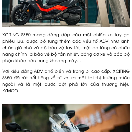
XCITING S350 mang dáng dấp của một chiếc xe tay ga
phiêu lưu, được bổ sung thêm các yếu tố ADV như kính
chắn gió nhỏ và bộ bảo vệ tay lái, mặt ca lăng có chức
năng chính là bảo vệ bộ tản nhiệt, động cơ xe và các bộ
phận khác bên trong khoang máy…
Với kiểu dáng ADV phổ biến và trang bị cao cấp, XCITING
S350 đã rất nổi tiếng kể từ khi ra mắt tại thị trường nước
ngoài và là một bước đột phá lớn của thương hiệu
KYMCO.