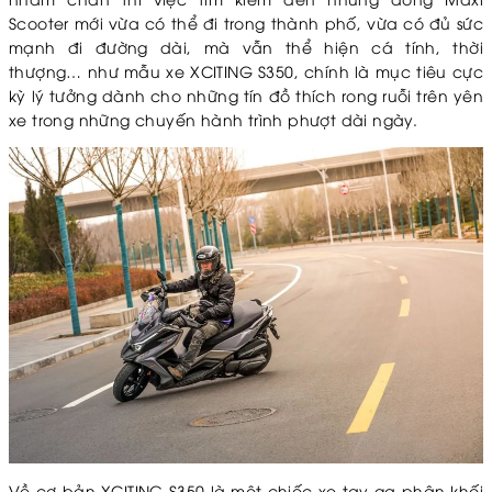
Scooter mới vừa có thể đi trong thành phố, vừa có đủ sức
mạnh đi đường dài, mà vẫn thể hiện cá tính, thời
thượng… như mẫu xe XCITING S350, chính là mục tiêu cực
kỳ lý tưởng dành cho những tín đồ thích rong ruỗi trên yên
xe trong những chuyến hành trình phượt dài ngày.
Về cơ bản XCITING S350 là một chiếc xe tay ga phân khối