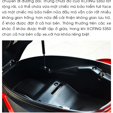
chuyến đi đường dài. Thùng chứa đồ của XCITING S350 rất
rộng rãi, có thể chứa vừa một chiếc mũ bảo hiểm full face
và một chiếc mũ bảo hiểm nửa đầu mà vẫn còn rất nhiều
không gian trống, hơn nữa để cải thiện không gian lưu trữ,
ổ khóa được đặt ở cả hai bên. Thông thường trên các xe
khác ổ khóa được thiết lập ở giữa, trong khi XCITING S350
chọn cả hai bên cốp xe,với hai khóa riêng biệt.