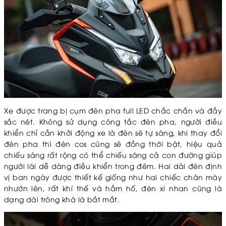
Xe được trang bị cụm đèn pha full LED chắc chắn và đầy
sắc nét. Không sử dụng công tắc đèn pha, người điều
khiển chỉ cần khởi động xe là đèn sẽ tự sáng, khi thay đổi
đèn pha thì đèn cos cũng sẽ đồng thời bật, hiệu quả
chiếu sáng rất rộng có thể chiếu sáng cả con đường giúp
người lái dễ dàng điều khiển trong đêm. Hai dải đèn định
vị ban ngày được thiết kế giống như hai chiếc chân mày
nhướn lên, rất khí thế và hầm hố, đèn xi nhan cũng là
dạng dài trông khá là bắt mắt.