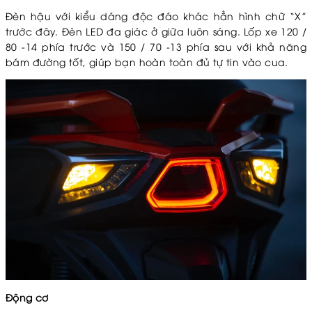
Đèn hậu với kiểu dáng độc đáo khác hẳn hình chữ “X”
trước đây. Đèn LED đa giác ở giữa luôn sáng. Lốp xe 120 /
80 -14 phía trước và 150 / 70 -13 phía sau với khả năng
bám đường tốt, giúp bạn hoàn toàn đủ tự tin vào cua.
Động cơ