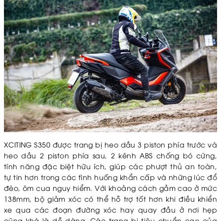
XCITING S350 được trang bị heo dầu 3 piston phía trước và
heo dầu 2 piston phía sau, 2 kênh ABS chống bó cứng,
tính năng đặc biệt hữu ích, giúp các phượt thủ an toàn,
tự tin hơn trong các tình huống khẩn cấp và những lúc đổ
đèo, ôm cua nguy hiểm. Với khoảng cách gầm cao ở mức
138mm, bộ giảm xóc có thể hỗ trợ tốt hơn khi điều khiển
xe qua các đoạn đường xóc hay quay đầu ở nơi hẹp
cũng khá là dễ dàng. Các trang bị tiêu chuẩn cao của