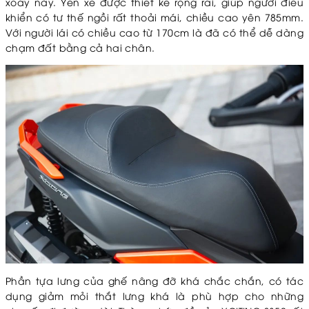
xoay này. Yên xe được thiết kế rộng rãi, giúp người điều
khiển có tư thế ngồi rất thoải mái, chiều cao yên 785mm.
Với người lái có chiều cao từ 170cm là đã có thể dễ dàng
chạm đất bằng cả hai chân.
Phần tựa lưng của ghế nâng đỡ khá chắc chắn, có tác
dụng giảm mỏi thắt lưng khá là phù hợp cho những