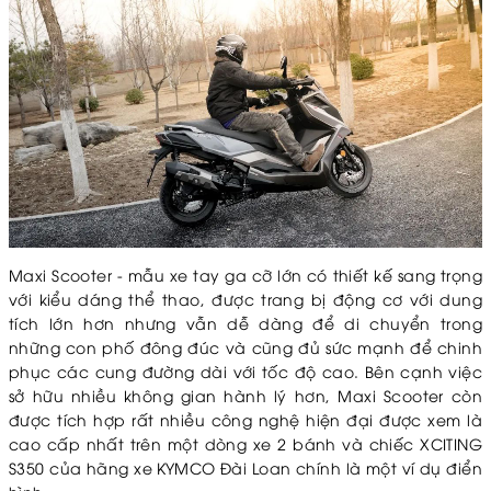
Maxi Scooter - mẫu xe tay ga cỡ lớn có thiết kế sang trọng
với kiểu dáng thể thao, được trang bị động cơ với dung
tích lớn hơn nhưng vẫn dễ dàng để di chuyển trong
những con phố đông đúc và cũng đủ sức mạnh để chinh
phục các cung đường dài với tốc độ cao. Bên cạnh việc
sở hữu nhiều không gian hành lý hơn, Maxi Scooter còn
được tích hợp rất nhiều công nghệ hiện đại được xem là
cao cấp nhất trên một dòng xe 2 bánh và chiếc XCITING
S350 của hãng xe KYMCO Đài Loan chính là một ví dụ điển