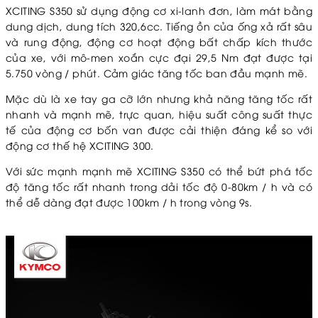
XCITING S350 sử dụng động cơ xi-lanh đơn, làm mát bằng
dung dịch, dung tích 320,6cc. Tiếng ồn của ống xả rất sâu
và rung động, động cơ hoạt động bất chấp kích thước
của xe, với mô-men xoắn cực đại 29,5 Nm đạt được tại
5.750 vòng / phút. Cảm giác tăng tốc ban đầu mạnh mẽ.
Mặc dù là xe tay ga cỡ lớn nhưng khả năng tăng tốc rất
nhanh và mạnh mẽ, trực quan, hiệu suất công suất thực
tế của động cơ bốn van được cải thiện đáng kể so với
động cơ thế hệ XCITING 300.
Với sức mạnh mạnh mẽ XCITING S350 có thể bứt phá tốc
độ tăng tốc rất nhanh trong dải tốc độ 0-80km / h và có
thể dễ dàng đạt được 100km / h trong vòng 9s.