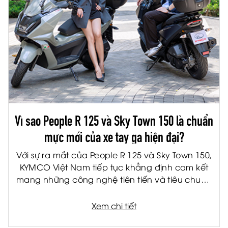
Vì sao People R 125 và Sky Town 150 là chuẩn
mực mới của xe tay ga hiện đại?
Với sự ra mắt của People R 125 và Sky Town 150,
KYMCO Việt Nam tiếp tục khẳng định cam kết
mang những công nghệ tiên tiến và tiêu chuẩn
quốc tế đến gần hơn với người tiêu dùng Việt.
Được phát triển trên nền tảng sản phẩm châu
Xem chi tiết
Âu, bộ đôi xe tay ga thế hệ mới không chỉ đáp