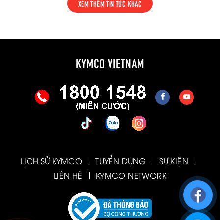
XEM THÊM TIN TỨC KHÁC
KYMCO VIETNAM
LỊCH SỬ KYMCO
TUYỂN DỤNG
SỰ KIỆN
LIÊN HỆ
KYMCO NETWORK