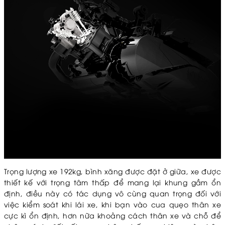
Trọng lượng xe 192kg, bình xăng được đặt ở giữa, xe được
thiết kế với trọng tâm thấp để mang lại khung gầm ổn
định, điều này có tác dụng vô cùng quan trọng đối với
việc kiểm soát khi lái xe, khi bạn vào cua quẹo thân xe
cực kì ổn định, hơn nữa khoảng cách thân xe và chỗ để