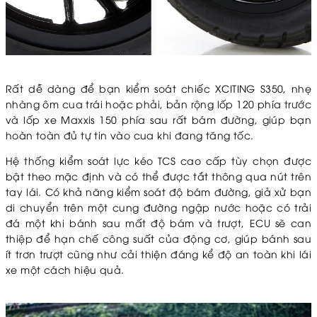
Rất dễ dàng để bạn kiểm soát chiếc XCITING S350, nhẹ
nhàng ôm cua trái hoặc phải, bản rộng lốp 120 phía trước
và lốp xe Maxxis 150 phía sau rất bám đường, giúp bạn
hoàn toàn đủ tự tin vào cua khi đang tăng tốc.
Hệ thống kiểm soát lực kéo TCS cao cấp tùy chọn được
bật theo mặc định và có thể được tắt thông qua nút trên
tay lái. Có khả năng kiểm soát độ bám đường, giả xử bạn
di chuyển trên một cung đường ngập nước hoặc có trải
đá một khi bánh sau mất độ bám và trượt, ECU sẽ can
thiệp để hạn chế công suất của động cơ, giúp bánh sau
ít trơn trượt cũng như cải thiện đáng kể độ an toàn khi lái
xe một cách hiệu quả.