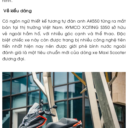
hình.
Về kiểu dáng
Có ngôn ngữ thiết kế tương tự đàn anh AK550 từng ra mắt
bán tại thị trường Việt Nam. KYMCO XCITING S350 sở hữu
vẻ ngoài hầm hố, với nhiều góc cạnh và thể thao. Đặc
biệt chiếc xe này còn được trang bị nhiều công nghệ tiên
tiến nhất hiện nay nên được giới phê bình nước ngoài
đánh giá là một tiêu chuẩn mới của dòng xe Maxi Scooter
đương đại.