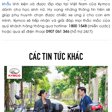
khẩu
linh kiện và được lắp ráp tại Việt Nam của Kymco
dành cho học sinh nữ. Hy vọng những thông tin trên sẽ
giúp phụ huynh chọn được chiếc xe ưng ý cho con em
mình. Kymco sẽ tiếp nhận và giải đáp mọi thắc mắc của
quý khách hàng thông qua hotline:
1800 1548
(miễn cước)
hoặc qua số điện thoại
0907 061 346
(hỗ trợ 24/7)
CÁC TIN TỨC KHÁC