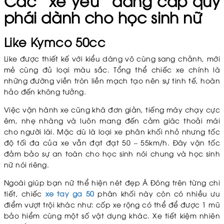
Các “xế yêu” đẳng cấp quý
phái dành cho học sinh nữ
Like Kymco 50cc
Like được thiết kế với kiểu dáng vô cùng sang chảnh, mới
mẻ cùng đủ loại màu sắc. Tổng thể chiếc xe chính là
những đường viền tròn liền mạch tạo nên sự tinh tế, hoàn
hảo đến không tưởng.
Việc vận hành xe cũng khá đơn giản, tiếng máy chạy cực
êm, nhẹ nhàng và luôn mang đến cảm giác thoải mái
cho người lái. Mặc dù là loại xe phân khối nhỏ nhưng tốc
độ tối đa của xe vẫn đạt đạt 50 – 55km/h. Đây vận tốc
đảm bảo sự an toàn cho học sinh nói chung và học sinh
nữ nói riêng.
Ngoài giúp bạn nữ thể hiện nét đẹp Á Đông trên từng chi
tiết, chiếc
xe tay ga 50
phân khối này còn có nhiều ưu
điểm vượt trội khác như: cốp xe rộng có thể để được 1 mũ
bảo hiểm cùng một số vật dụng khác. Xe tiết kiệm nhiên