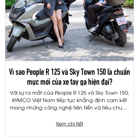
Vì sao People R 125 và Sky Town 150 là chuẩn
mực mới của xe tay ga hiện đại?
Với sự ra mắt của People R 125 và Sky Town 150,
KYMCO Việt Nam tiếp tục khẳng định cam kết
mang những công nghệ tiên tiến và tiêu chuẩn
quốc tế đến gần hơn với người tiêu dùng Việt.
Được phát triển trên nền tảng sản phẩm châu
Xem chi tiết
Âu, bộ đôi xe tay ga thế hệ mới không chỉ đáp
ứng nhu cầu di chuyển hàng ngày mà còn mở