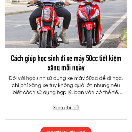
Cách giúp học sinh đi xe máy 50cc tiết kiệm
xăng mỗi ngày
Đối với học sinh sử dụng xe máy 50cc để đi học,
chi phí xăng xe tuy không quá lớn nhưng nếu
biết cách sử dụng hợp lý, bạn vẫn có thể tiết
kiệm đáng kể mỗi tháng. Không chỉ giúp giảm
chi phí cho gia đình, việc tiết kiệm nhiên liệu còn
Xem chi tiết
giúp xe vận hành bền hơn và hạn chế hỏng
hóc về lâu dài.