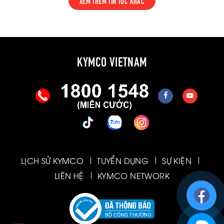
XEM THÊM TIN TỨC KHÁC
KYMCO VIETNAM
LỊCH SỬ KYMCO
TUYỂN DỤNG
SỰ KIỆN
LIÊN HỆ
KYMCO NETWORK