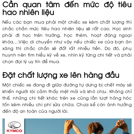
Cần quan tâm đến mức độ tiêu
hao nhiên liệu
Nếu các bạn mua phải một chiếc xe kém chất lượng thì
chắc chắn mức tiêu hao nhiên liệu sẽ rất cao. Học sinh
phải đi học trên trường, học thêm, hoạt động ngoại
khóa,...Việc di chuyển như vậy nếu chiếc xe của bạn ăn
xăng thì chắc chắn sẽ đốt rất nhiều tiền. Do đó, phụ
huynh nên tìm hiểu kỹ về xe, nhìn kỹ từng chi tiết và phải
chọn đại lý uy tín để mua.
Đặt chất lượng xe lên hàng đầu
Một chiếc xe đang đi giữa đường tự dưng bị chết máy sẽ
khiến người lái cảm thấy mệt mỏi và khó chịu. Không chỉ
thế, những chi tiết khác trên xe cũng lần lượt hỏng hóc
tốn kém nhiều chi phí sửa chữa. Chưa kể còn ảnh hưởng
đến độ an toàn của người lái.