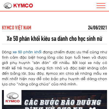
KYMCO VIỆT NAM
24/06/2021
Xe 50 phân khối kiêu sa dành cho học sinh nữ
Dòng
xe 50 phân khối
đang chiếm được ưu thế cũng như
tình cảm đặc biệt trong lòng các bạn tuổi teen và được
giới phụ huynh “săn đón” rất nhiều. Bởi loại xe này có
thiết kế trẻ trung, dung tích nhỏ và đặc biệt không cần
đến bằng lái. Sau đây, Kymco xin chia sẻ những mẫu xe
mới nhất hiện nay để các bậc phụ huynh dễ dàng chọn
lựa cho “nàng công chúa” của nhà mình.