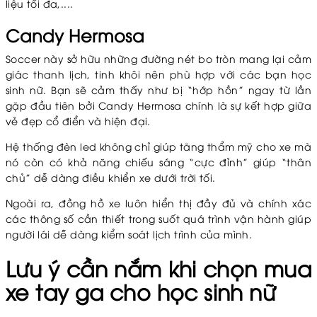
liệu tối đa,....
Candy Hermosa
Soccer này sở hữu những đường nét bo tròn mang lại cảm
giác thanh lịch, tinh khôi nên phù hợp với các bạn học
sinh nữ. Bạn sẽ cảm thấy như bị “hớp hồn” ngay từ lần
gặp đầu tiên bởi Candy Hermosa chính là sự kết hợp giữa
vẻ đẹp cổ điển và hiện đại.
Hệ thống đèn led không chỉ giúp tăng thẩm mỹ cho xe mà
nó còn có khả năng chiếu sáng “cực đỉnh” giúp “thân
chủ” dễ dàng điều khiển xe dưới trời tối.
Ngoài ra, đồng hồ xe luôn hiển thị đầy đủ và chính xác
các thông số cần thiết trong suốt quá trình vận hành giúp
người lái dễ dàng kiểm soát lịch trình của mình.
Lưu ý cần nắm khi chọn mua
xe tay ga cho học sinh nữ