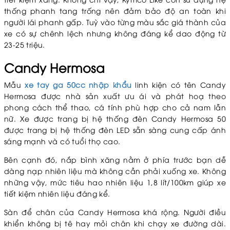
thống phanh tang trống nên đảm bảo độ an toàn khi
người lái phanh gấp. Tuỳ vào từng màu sắc giá thành của
xe có sự chênh lệch nhưng không đáng kể dao động từ
23-25 triệu.
Candy Hermosa
Mẫu
xe tay ga 50cc nhập khẩu
linh kiện có tên Candy
Hermosa được nhà sản xuất ưu ái và phát hoạ theo
phong cách thể thao, cá tính phù hợp cho cả nam lẫn
nữ. Xe được trang bị hệ thống đèn Candy Hermosa 50
được trang bị hệ thống đèn LED sẵn sàng cung cấp ánh
sáng mạnh và có tuổi thọ cao.
Bên cạnh đó, nắp bình xăng nằm ở phía trước bạn dễ
dàng nạp nhiên liệu mà không cần phải xuống xe. Không
những vậy, mức tiêu hao nhiên liệu 1,8 lít/100km giúp xe
tiết kiệm nhiên liệu đáng kể.
Sàn để chân của Candy Hermosa khá rộng. Người điều
khiển không bị tê hay mỏi chân khi chạy xe đường dài.