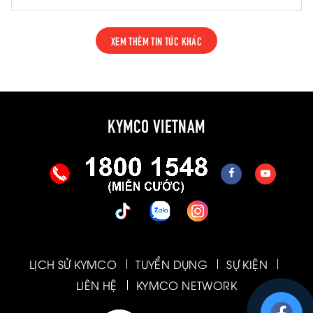
hóc về lâu dài.
XEM THÊM TIN TỨC KHÁC
KYMCO VIETNAM
LỊCH SỬ KYMCO
TUYỂN DỤNG
SỰ KIỆN
LIÊN HỆ
KYMCO NETWORK