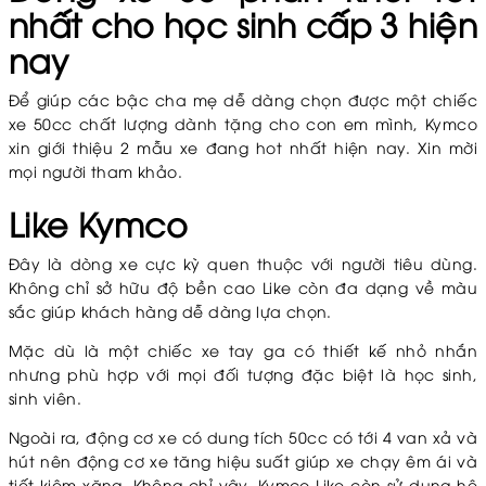
nhất cho học sinh cấp 3 hiện
nay
Để giúp các bậc cha mẹ dễ dàng chọn được một chiếc
xe 50cc chất lượng dành tặng cho con em mình, Kymco
xin giới thiệu 2 mẫu xe đang hot nhất hiện nay. Xin mời
mọi người tham khảo.
Like Kymco
Đây là dòng xe cực kỳ quen thuộc với người tiêu dùng.
Không chỉ sở hữu độ bền cao Like còn đa dạng về màu
sắc giúp khách hàng dễ dàng lựa chọn.
Mặc dù là một chiếc xe tay ga có thiết kế nhỏ nhắn
nhưng phù hợp với mọi đối tượng đặc biệt là học sinh,
sinh viên.
Ngoài ra, động cơ xe có dung tích 50cc có tới 4 van xả và
hút nên động cơ xe tăng hiệu suất giúp xe chạy êm ái và
tiết kiệm xăng. Không chỉ vậy, Kymco Like còn sử dụng hệ