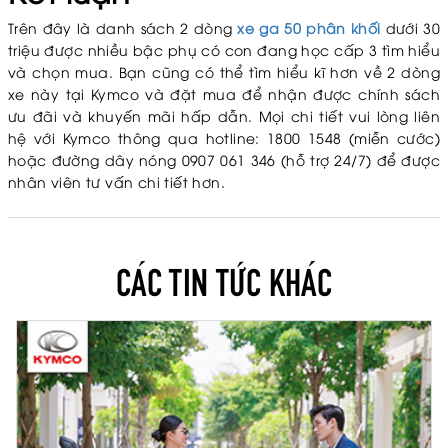
Trên đây là danh sách 2 dòng
xe ga 50 phân khối
dưới 30
triệu được nhiều bậc phụ có con đang học cấp 3 tìm hiểu
và chọn mua. Bạn cũng có thể tìm hiểu kĩ hơn về 2 dòng
xe này tại Kymco và đặt mua để nhận được chính sách
ưu đãi và khuyến mãi hấp dẫn. Mọi chi tiết vui lòng liên
hệ với Kymco thông qua hotline: 1800 1548 (miễn cước)
hoặc đường dây nóng 0907 061 346 (hỗ trợ 24/7) để được
nhân viên tư vấn chi tiết hơn.
CÁC TIN TỨC KHÁC