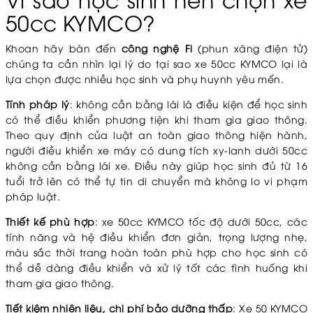
50cc KYMCO?
Khoan hãy bàn đến
công nghệ Fi
(phun xăng điện tử)
chúng ta cần nhìn lại lý do tại sao xe 50cc KYMCO lại là
lựa chọn được nhiều học sinh và phụ huynh yêu mến.
Tính pháp lý
: không cần bằng lái là điều kiện để học sinh
có thể điều khiển phương tiện khi tham gia giao thông.
Theo quy định của luật an toàn giao thông hiện hành,
người điều khiển xe máy có dung tích xy-lanh dưới 50cc
không cần bằng lái xe. Điều này giúp học sinh đủ từ 16
tuổi trở lên có thể tự tin di chuyển mà không lo vi phạm
pháp luật.
Thiết kế phù hợp
: xe 50cc KYMCO tốc độ dưới 50cc, các
tính năng và hệ điều khiển đơn giản, trọng lượng nhẹ,
màu sắc thời trang hoàn toàn phù hợp cho học sinh có
thể dễ dàng điều khiển và xử lý tốt các tình huống khi
tham gia giao thông.
Tiết kiệm nhiên liệu, chi phí bảo dưỡng thấp
: Xe 50 KYMCO