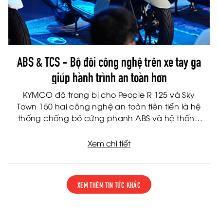
ABS & TCS - Bộ đôi công nghệ trên xe tay ga
giúp hành trình an toàn hơn
KYMCO đã trang bị cho People R 125 và Sky
Town 150 hai công nghệ an toàn tiên tiến là hệ
thống chống bó cứng phanh ABS và hệ thống
kiểm soát lực kéo TCS. Đây là hai công nghệ
được ứng dụng rộng rãi trên các dòng xe cao
Xem chi tiết
cấp, giúp nâng cao khả năng kiểm soát và
giảm thiểu rủi ro trong nhiều tình huống vận
hành thực tế.
XEM THÊM TIN TỨC KHÁC