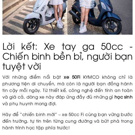
Lời kết: Xe tay ga 50cc -
Chiến binh bền bỉ, người bạn
tuyệt vời
Với những điểm nổi bật
xe 50Fi
KYMCO không chỉ là
phương tiện di chuyển, mà còn là người bạn đồng hành
tin cậy mỗi ngày. Từ thiết kế, công nghệ đến tính an toàn
và giá cả, dòng xe này đáp ứng đầy đủ những gì
học sinh
và phụ huynh mong đợi.
Hãy để “chiến binh mới” – xe 50cc Fi cùng bạn vững bước
đến trường, tự tin trên từng cung đường và bứt phá trong
hành trình học tập phía trước!