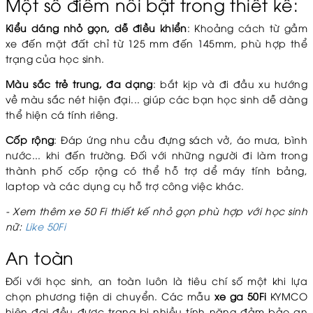
Một số điểm nổi bật trong thiết kế:
Kiểu dáng nhỏ gọn, dễ điều khiển
: Khoảng cách từ gầm
xe đến mặt đất chỉ từ 125 mm đến 145mm, phù hợp thể
trạng của học sinh.
Màu sắc trẻ trung, đa dạng
: bắt kịp và đi đầu xu hướng
về màu sắc nét hiện đại... giúp các bạn học sinh dễ dàng
thể hiện cá tính riêng.
Cốp rộng
: Đáp ứng nhu cầu đựng sách vở, áo mưa, bình
nước... khi đến trường. Đối với những người đi làm trong
thành phố cốp rộng có thể hỗ trợ dể máy tính bảng,
laptop và các dụng cụ hỗ trợ công việc khác.
- Xem thêm xe 50 Fi thiết kế nhỏ gọn phù hợp với học sinh
nữ:
Like 50Fi
An toàn
Đối với học sinh, an toàn luôn là tiêu chí số một khi lựa
chọn phương tiện di chuyển. Các mẫu
xe ga 50Fi
KYMCO
hiện đại đều được trang bị nhiều tính năng đảm bảo an