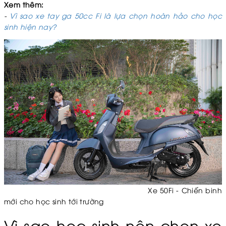
Xem thêm:
-
Vì sao xe tay ga 50cc Fi là lựa chọn hoàn hảo cho học
sinh hiện nay?
Xe 50Fi - Chiến binh
mới cho học sinh tới trường
Vì sao học sinh nên chọn xe