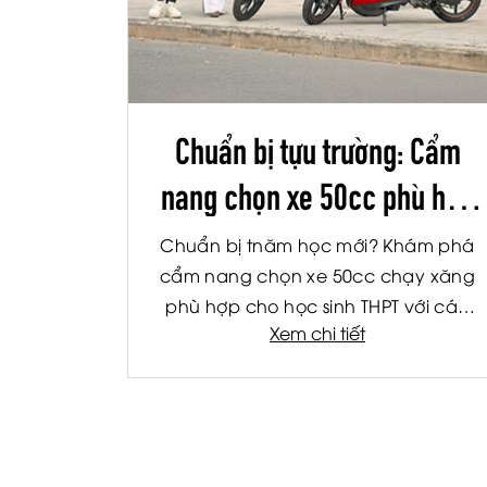
Chuẩn bị tựu trường: Cẩm
nang chọn xe 50cc phù hợp
cho học sinh THPT
Chuẩn bị tnăm học mới? Khám phá
cẩm nang chọn xe 50cc chạy xăng
phù hợp cho học sinh THPT với các
Xem chi tiết
tiêu chí về an toàn, tiết kiệm nhiên liệu
và tiện ích.