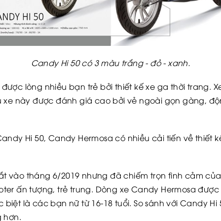
Candy Hi 50 có 3 màu trắng - đỏ - xanh.
ợc lòng nhiều bạn trẻ bởi thiết kế xe ga thời trang. Xe
 xe này được đánh giá cao bởi vẻ ngoài gọn gàng, động
ndy Hi 50, Candy Hermosa có nhiều cải tiến về thiết kế,
 vào tháng 6/2019 nhưng đã chiếm trọn tình cảm của 
er ấn tượng, trẻ trung. Dòng xe Candy Hermosa được t
ặc biệt là các bạn nữ từ 16-18 tuổi. So sánh với Candy 
g hơn.