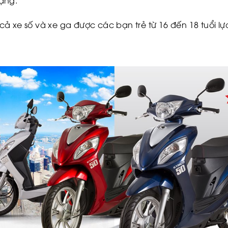
ạng.
ả xe số và xe ga được các bạn trẻ từ 16 đến 18 tuổi lự