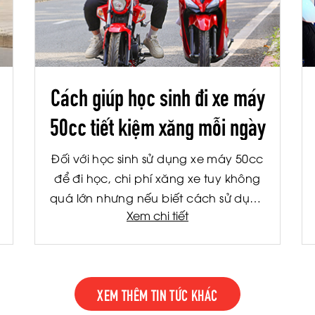
Cách giúp học sinh đi xe máy
50cc tiết kiệm xăng mỗi ngày
Đối với học sinh sử dụng xe máy 50cc
để đi học, chi phí xăng xe tuy không
quá lớn nhưng nếu biết cách sử dụng
Xem chi tiết
hợp lý, bạn vẫn có thể tiết kiệm đáng
kể mỗi tháng. Không chỉ giúp giảm
chi phí cho gia đình, việc tiết kiệm
nhiên liệu còn giúp xe vận hành bền
XEM THÊM TIN TỨC KHÁC
hơn và hạn chế hỏng hóc về lâu dài.