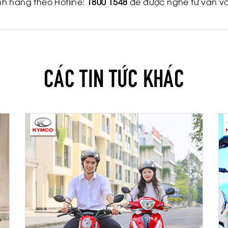
h hãng theo Hotline:
1800 1548
để được nghe tư vấn và 
CÁC TIN TỨC KHÁC