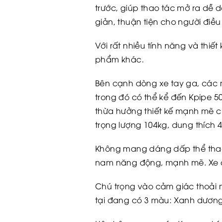
trước, giúp thao tác mở ra dễ 
giản, thuận tiện cho người điều 
Với rất nhiều tính năng và thi
phẩm khác.
Bên cạnh dòng xe tay ga, các 
trong đó có thể kể đến Kpipe 5
thừa hưởng thiết kế mạnh mẽ c
trọng lượng 104kg, dung thích 4
Không mang dáng dấp thể thao n
nam năng động, mạnh mẽ. Xe có 
Chú trọng vào cảm giác thoải m
tại đang có 3 màu: Xanh dương