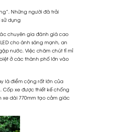
rang”. Những người đã trải
 sử dụng
ác chuyên gia đánh giá cao
ng LED cho ánh sáng mạnh, an
ngập nước. Việc chăm chút tỉ mỉ
 biệt ở các thành phố lớn vào
y là điểm cộng rất lớn của
 Cốp xe được thiết kế chống
n xe dài 770mm tạo cảm giác