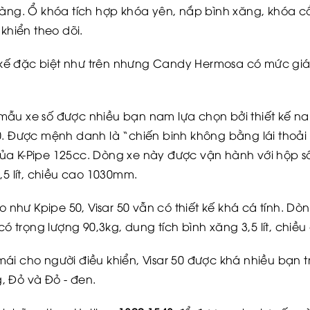
dàng. Ổ khóa tích hợp khóa yên, nắp bình xăng, khóa c
khiển theo dõi.
ết kế đặc biệt như trên nhưng Candy Hermosa có mức giá
mẫu xe số được nhiều bạn nam lựa chọn bởi thiết kế na
0. Được mệnh danh là “chiến binh không bằng lái thoải 
ủa K-Pipe 125cc. Dòng xe này được vận hành với hộp s
,5 lít, chiều cao 1030mm.
hư Kpipe 50, Visar 50 vẫn có thiết kế khá cá tính. Dò
trọng lượng 90,3kg, dung tích bình xăng 3,5 lít, chiề
ái cho người điều khiển, Visar 50 được khá nhiều bạn t
, Đỏ và Đỏ - đen.