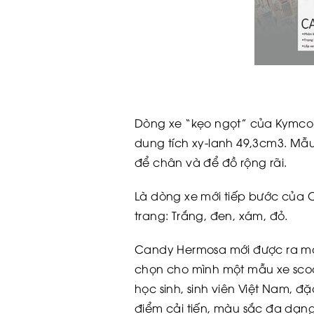
Dòng xe “kẹo ngọt” của Kymco đư
dung tích xy-lanh 49,3cm3. Mẫu
để chân và để đồ rộng rãi.
Là dòng xe mới tiếp bước của Ca
trang: Trắng, đen, xám, đỏ.
Candy Hermosa mới được ra mắt
chọn cho mình một mẫu xe scoot
học sinh, sinh viên Việt Nam, đ
điểm cải tiến, màu sắc đa dạn