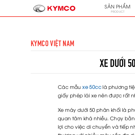
SẢN PHẨM
PRODUCT
KYMCO VIỆT NAM
XE DƯỚI 5
Các mẫu
xe 50cc
là phương ti
giấy phép lái xe nên được rất n
Xe máy dưới 50 phân khối là ph
quan tâm khá nhiều. Chạy bằng
lợi cho việc di chuyển và tiếp n