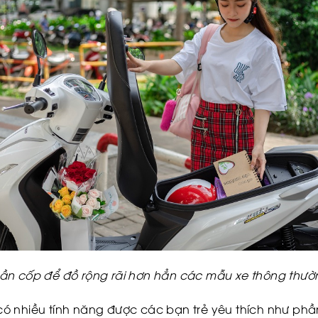
ần cốp để đồ rộng rãi hơn hẳn các mẫu xe thông thườ
ó nhiều tính năng được các bạn trẻ yêu thích như phần