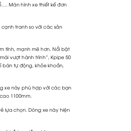
ổ…. Màn hình xe thiết kế đơn
 cạnh tranh so với các sản
m tính, mạnh mẽ hơn. Nổi bật
mái vượt hành trình”, Kpipe 50
ố bán tự động, khỏe khoắn,
ng xe này phù hợp với các bạn
u cao 1100mm.
rẻ lựa chọn. Dòng xe này hiện