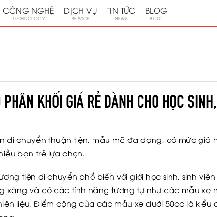
CÔNG NGHỆ
DỊCH VỤ
TIN TỨC
BLOG
TECHNOLOGY
SERVICE
NEWS
BLOG
0 PHÂN KHỐI GIÁ RẺ DÀNH CHO HỌC SINH,
ện di chuyển thuận tiện, mẫu mã đa dạng, có mức giá h
hiều bạn trẻ lựa chọn.
ương tiện di chuyển phổ biến với giới học sinh, sinh v
 xăng và có các tính năng tương tự như các mẫu xe m
hiên liệu. Điểm cộng của các mẫu xe dưới 50cc là kiểu dá