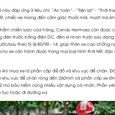
ữ
này đáp ứng 3 tiêu chí: “An toàn” - “Tiện lợi” - “Thời t
, chiếc xe mang đến cảm giác thoải mái, mượt mà khi
phẩm chiến lược của hãng, Candy Hermosa còn được c
thống đèn trước bằng điện DC, đèn xi-nhan trước sau dạ
rước/sau theo tỷ lệ 80/90 - 14, giúp thân xe cao chống 
cho xe vận hành được trong mọi loại hình thời tiết, đặc
 khi mua xe là phần cốp để đồ và khu vực để chân. Đâ
 khu vực để chân rộng đến 260mm và phần cốp xe lớn.
 2 mũ bảo hiểm cùng nhiều vật dụng cá nhân. Phần yê
n tục hoặc đi đường xa.