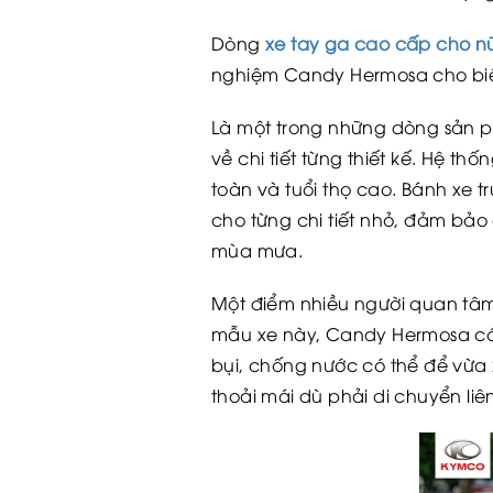
Dòng
xe tay ga cao cấp cho n
nghiệm Candy Hermosa cho biết
Là một trong những dòng sản 
về chi tiết từng thiết kế. Hệ 
toàn và tuổi thọ cao. Bánh xe t
cho từng chi tiết nhỏ, đảm bảo 
mùa mưa.
Một điểm nhiều người quan tâm
mẫu xe này, Candy Hermosa có
bụi, chống nước có thể để vừa
thoải mái dù phải di chuyển liê