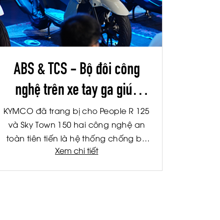
ABS & TCS - Bộ đôi công
nghệ trên xe tay ga giúp
hành trình an toàn hơn
KYMCO đã trang bị cho People R 125
và Sky Town 150 hai công nghệ an
toàn tiên tiến là hệ thống chống bó
Xem chi tiết
cứng phanh ABS và hệ thống kiểm
soát lực kéo TCS. Đây là hai công
nghệ được ứng dụng rộng rãi trên
các dòng xe cao cấp, giúp nâng cao
khả năng kiểm soát và giảm thiểu rủi