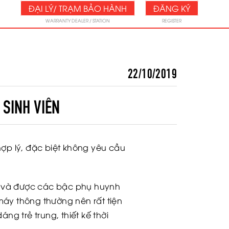
ĐẠI LÝ/ TRẠM BẢO HÀNH
ĐĂNG KÝ
WARRANTY DEALER / STATION
REGISTER
22/10/2019
 SINH VIÊN
ợp lý, đặc biệt không yêu cầu
iên và được các bậc phụ huynh
áy thông thường nên rất tiện
ng trẻ trung, thiết kế thời