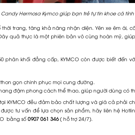
Candy Hermosa Kymco giúp bạn trẻ tự tin khoe cá tính
 thời trang, tăng khả năng nhận diện. Yên xe êm ái, 
Đây quả thực là một phiên bản vô cùng hoàn mỹ, giúp 
0 phân khối đẳng cấp, KYMCO còn được biết đến với
 kế thon gọn chinh phục mọi cung đường.
 mang đậm phong cách thể thao, giúp người dùng có thể
tại KYMCO đều đảm bảo chất lượng và giá cả phải ch
được tư vấn để lựa chọn sản phẩm, hãy liên hệ Hotli
CO bằng số
0907 061 346
( hỗ trợ 24/7).