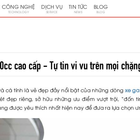
CÔNG NGHỆ
DỊCH VỤ
TIN TỨC
BLOG
TECHNOLOGY
SERVICE
NEWS
BLOG
0cc cao cấp - Tự tin vi vu trên mọi chặ
o và cá tính là vẻ đẹp đầy nổi bật của những dòng
xe ga
đẹp riêng, sở hữu những ưu điểm vượt trội, “đốn t
g được yêu thích nhất hiện nay để đưa ra lựa chọn ư