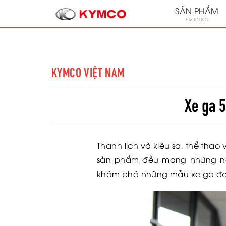
SẢN PHẨM
PRODUCT
KYMCO VIỆT NAM
Xe ga 5
Thanh lịch và kiêu sa, thể tha
sản phẩm đều mang những nét 
khám phá những mẫu xe ga đan