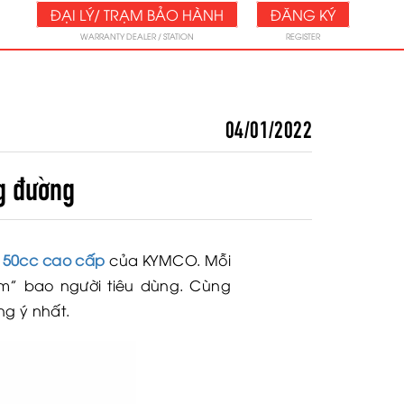
ĐẠI LÝ/ TRẠM BẢO HÀNH
ĐĂNG KÝ
WARRANTY DEALER / STATION
REGISTER
04/01/2022
ng đường
 50cc cao cấp
của KYMCO. Mỗi
im” bao người tiêu dùng. Cùng
ng ý nhất.