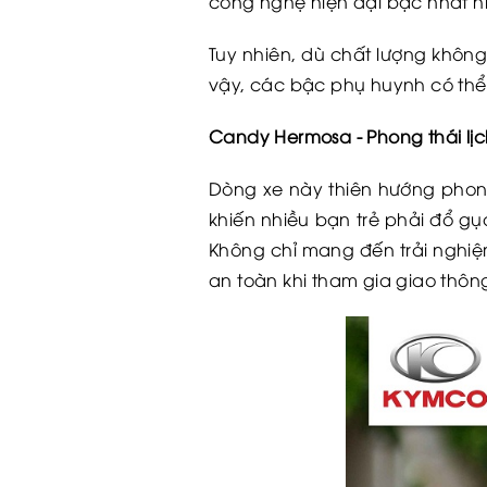
công nghệ hiện đại bậc nhất hi
Tuy nhiên, dù chất lượng khôn
vậy, các bậc phụ huynh có thể
Candy Hermosa - Phong thái lịc
Dòng xe này thiên hướng phong
khiến nhiều bạn trẻ phải đổ g
Không chỉ mang đến trải nghi
an toàn khi tham gia giao thôn