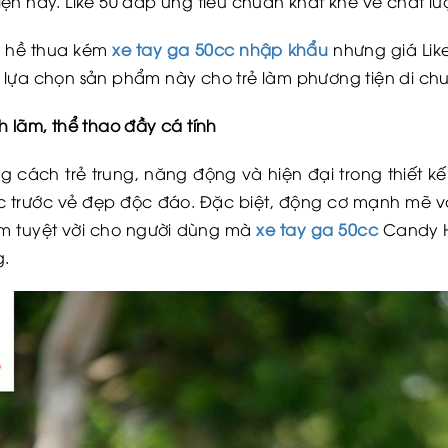
ện nay. Like 50 đáp ứng tiêu chuẩn khắt khe về chất l
g hề thua kém
xe tay ga 50cc nhập khẩu
nhưng giá Lik
 lựa chọn sản phẩm này cho trẻ làm phương tiện di ch
h lãm, thể thao đầy cá tính
 cách trẻ trung, năng động và hiện đại trong thiết kế
ục trước vẻ đẹp độc đáo. Đặc biệt, động cơ mạnh mẽ và
ệm tuyệt vời cho người dùng mà
xe tay ga 50cc
Candy H
g.