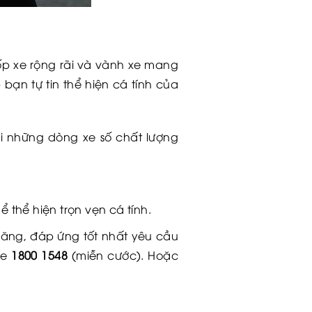
cốp xe rộng rãi và vành xe mang
bạn tự tin thể hiện cá tính của
 những dòng xe số chất lượng
 thể hiện trọn vẹn cá tính.
ăng, đáp ứng tốt nhất yêu cầu
ne
1800 1548
(miễn cước). Hoặc