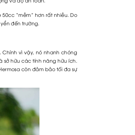
ượng và độ an toàn.
e 50cc “mềm” hơn rất nhiều. Do
uyển đến trường.
. Chính vì vậy, nó nhanh chóng
 sở hữu các tính năng hữu ích.
ermosa còn đảm bảo tối đa sự