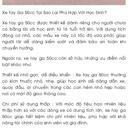
Xe Tay Ga 50cc Tại Sao Lại Phù Hợp Với Học Sinh?
Xe tay ga 50cc được thiết kế dành riêng cho người chưa
có bằng lái và học sinh từ 16 tuổi trở lên. Với dung tích
động cơ nhỏ, các mẫu xe này có tốc độ vừa phải, giúp
người lái dễ dàng kiểm soát và đảm bảo an toàn khi
chuyển hướng.
Ngoài ra, xe tay ga 50cc còn sở hữu những ưu điểm nổi
bật khác như:
Thiết kế nhỏ gọn, dễ điều khiển : Xe tay ga 50cc thường
có kích thước nhỏ, nhẹ, giúp học sinh dễ dàng dẫn xe,
quay đầu, di chuyển trong các con hẻm nhỏ hẹp hoặc
nơi có mật độ giao thông cao.
Chi phí sử dụng thấp : Với mức độ tiêu hao nhiên liệu
thấp hơn so với các dòng xe có dung tích lớn, xe tay ga
50cc giúp tiết kiệm chi phí nhiên liệu, phù hợp với khả
năng tài chính của sinh viên và gia đình.