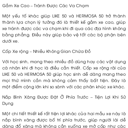
Gầm Xe Cao – Tránh Được Các Va Chạm
Một yếu tố khác giúp LIKE 50 và HERMOSA 50 trở thành
thành lựa chọn lý tưởng đó là thiết kế gầm xe cao, giúp
xe tránh được các va chạm khi đi qua các địa hình không
bằng phẳng. Điều này giúp bảo vệ tốt các bộ phận bên
dưới xe.
Cốp Xe rộng – Nhiều Không Gian Chứa Đồ
Với học sinh, mang theo nhiều đồ dùng hay các vật dụng
cá nhân khi đi học là điều cần thiết. Cốp xe rộng rãi của
LIKE 50 và HERMOSA 50 giúp học sinh dễ dàng mang theo
mọi thứ mình cần mà không cảm thấy bất tiện. Đây là
một điểm cộng lớn khi so sánh với các phân khúc xe khác.
Nắp Bình Xăng Được Đặt Ở Phía Trước – Tiện Lợi Khi Sử
Dụng
Một chi tiết thiết kế rất tiện lợi khác của hai mẫu xe này là
nắp bình xăng được bố trí phía trước, giúp người lái dễ
dàng đổ xăng mà không cần xuống xe mở cốp như các