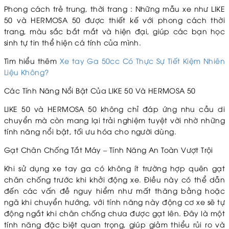
Phong cách trẻ trung, thời trang : Những mẫu xe như LIKE
50 và HERMOSA 50 được thiết kế với phong cách thời
trang, màu sắc bắt mắt và hiện đại, giúp các bạn học
sinh tự tin thể hiện cá tính của mình.
Tìm hiểu thêm
Xe tay Ga 50cc Có Thực Sự Tiết Kiệm Nhiên
Liệu Không?
Các Tính Năng Nổi Bật Của LIKE 50 Và HERMOSA 50
LIKE 50 và HERMOSA 50 không chỉ đáp ứng nhu cầu di
chuyển mà còn mang lại trải nghiệm tuyệt vời nhờ những
tính năng nổi bật, tối ưu hóa cho người dùng.
Gạt Chân Chống Tắt Máy – Tính Năng An Toàn Vượt Trội
Khi sử dụng xe tay ga có không ít trường hợp quên gạt
chân chống trước khi khởi động xe. Điều này có thể dẫn
đến các vấn đề nguy hiểm như mất thăng bằng hoặc
ngã khi chuyển hướng, với tính năng này động cơ xe sẽ tự
động ngắt khi chân chống chưa được gạt lên. Đây là một
tính năng đặc biệt quan trọng, giúp giảm thiểu rủi ro và