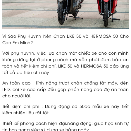
Vì Sao Phụ Huynh Nên Chọn LIKE 50 và HERMOSA 50 Cho
Con Em Mình?
Với phụ huynh, việc lựa chọn một chiếc xe cho con mình
không dừng lại ở phong cách mà vẫn phải đảm bảo an
toàn và tiết kiệm chi phí. LIKE 50 và HERMOSA 50 đáp ứng
tốt cả ba tiêu chí này:
An toàn cao : Tính năng trượt chân chống tắt máy, đèn
LED, còi xe cao cấp đều góp phần nâng cao độ an toàn
cho người lái.
Tiết kiệm chi phí : Dùng động cơ 50cc mẫu xe này tiết
kiệm nhiên liệu rất tốt.
Thiết kế phong cách hiện đại,năng động: giúp học sinh tự
tin hơn trong việc sử dụng xe hằng ngày.