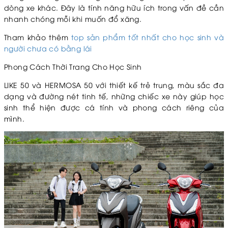
dòng xe khác. Đây là tính năng hữu ích trong vấn đề cần
nhanh chóng mỗi khi muốn đổ xăng.
Tham khảo thêm
top sản phẩm tốt nhất cho học sinh và
người chưa có bằng lái
Phong Cách Thời Trang Cho Học Sinh
LIKE 50 và HERMOSA 50 với thiết kế trẻ trung, màu sắc đa
dạng và đường nét tinh tế, những chiếc xe này giúp học
sinh thể hiện được cá tính và phong cách riêng của
mình.