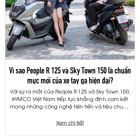
Vì sao People R 125 và Sky Town 150 là chuẩn
mực mới của xe tay ga hiện đại?
Với sự ra mắt của People R 125 và Sky Town 150,
KYMCO Việt Nam tiếp tục khẳng định cam kết
mang những công nghệ tiên tiến và tiêu chuẩn
quốc tế đến gần hơn với người tiêu dùng Việt.
Được phát triển trên nền tảng sản phẩm châu
Xem chi tiết
Âu, bộ đôi xe tay ga thế hệ mới không chỉ đáp
ứng nhu cầu di chuyển hàng ngày mà còn mở