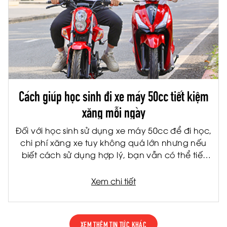
Cách giúp học sinh đi xe máy 50cc tiết kiệm
xăng mỗi ngày
Đối với học sinh sử dụng xe máy 50cc để đi học,
chi phí xăng xe tuy không quá lớn nhưng nếu
biết cách sử dụng hợp lý, bạn vẫn có thể tiết
kiệm đáng kể mỗi tháng. Không chỉ giúp giảm
chi phí cho gia đình, việc tiết kiệm nhiên liệu còn
Xem chi tiết
giúp xe vận hành bền hơn và hạn chế hỏng
hóc về lâu dài.
XEM THÊM TIN TỨC KHÁC