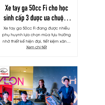
Xe tay ga 50cc Fi cho học
sinh cấp 3 được ưa chuộng
mỗi mùa tựu trường
Xe tay ga 50cc Fi đang được nhiều
phụ huynh lựa chọn mùa tựu trường
nhờ thiết kế hiện đại, tiết kiệm xăng,
Xem chi tiết
dễ điều khiển và phù hợp học sinh
cấp 3.