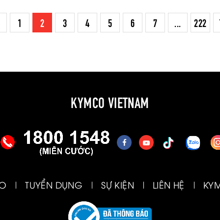
1
2
3
4
5
6
7
...
222
KYMCO VIETNAM
CO
TUYỂN DỤNG
SỰ KIỆN
LIÊN HỆ
KY