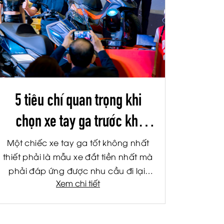
5 tiêu chí quan trọng khi
chọn xe tay ga trước khi
mua?
Một chiếc xe tay ga tốt không nhất
thiết phải là mẫu xe đắt tiền nhất mà
phải đáp ứng được nhu cầu đi lại,
Xem chi tiết
khả năng tài chính và mang đến sự
thoải mái trong suốt quá trình sử
dụng. Dưới đây là 5 tiêu chí quan