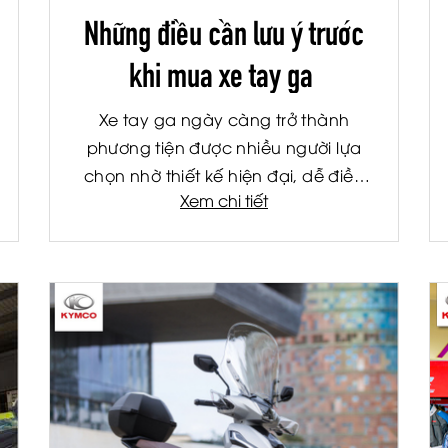
Những điều cần lưu ý trước
khi mua xe tay ga
Xe tay ga ngày càng trở thành
phương tiện được nhiều người lựa
chọn nhờ thiết kế hiện đại, dễ điều
Xem chi tiết
khiển và tích hợp nhiều công nghệ
tiện ích. Tuy nhiên, giữa hàng chục
mẫu xe với mức giá và tính năng
khác nhau, không ít người đưa ra
quyết định mua xe dựa trên cảm tính.
Kết quả là sau một thời gian sử dụng,
họ nhận ra chiếc xe không phù hợp
với nhu cầu, gây tốn kém chi phí và
ảnh hưởng đến trải nghiệm sử dụng.