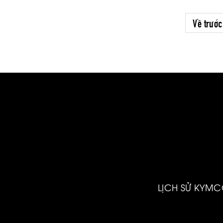
lựa chọn nhờ khả năng vận hành
mạnh mẽ, nhiều công nghệ hiện đại
Về trước
và trải nghiệm lái vượt trội.
LỊCH SỬ KYM