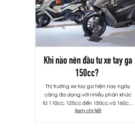
Khi nào nên đầu tư xe tay ga
150cc?
Thị trường xe tay ga hiện nay ngày
càng đa dạng với nhiều phân khúc
từ 110cc, 125cc đến 150cc và 160cc.
Xem chi tiết
Trong đó, dòng xe tay ga 150cc (bao
gồm cả các mẫu động cơ 155-160cc
thế hệ mới) đang được nhiều người