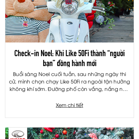
Check-in Noel: Khi Like 50Fi thành “người
bạn” đồng hành mới
Buổi sáng Noel cuối tuần, sau những ngày thi
cử, mình chọn chạy Like 50Fi ra ngoài tận hưởng
không khí sớm. Đường phố còn vắng, nắng nhẹ
và thời tiết se lạnh vừa đủ. Ghé một quán cà
phê quen, nghe nhạc Giáng Sinh và ngắm phố
Xem chi tiết
xá dần thức giấc. Một buổi sáng đơn giản, nhẹ
nhàng nhưng mang lại cảm giác tự do rất nhỏ
và dễ chịu.