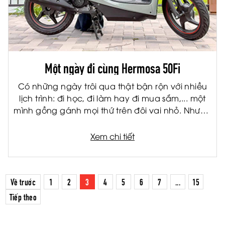
Một ngày đi cùng Hermosa 50Fi
Có những ngày trôi qua thật bận rộn với nhiều
lịch trình: đi học, đi làm hay đi mua sắm,... một
mình gồng gánh mọi thứ trên đôi vai nhỏ. Nhưng
từ khi có Hermosa 50 Fi, ngày bận rộn ấy bỗng
trở nên nhẹ nhàng hơn hẳn và còn… mượt mà,
Xem chi tiết
phong cách hơn nữa chứ!
Về trước
1
2
3
4
5
6
7
...
15
Tiếp theo