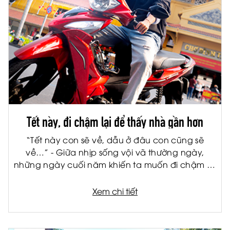
Tết này, đi chậm lại để thấy nhà gần hơn
“Tết này con sẽ về, dẫu ở đâu con cũng sẽ
về…” - Giữa nhịp sống vội vã thường ngày,
những ngày cuối năm khiến ta muốn đi chậm lại
để cảm nhận rõ hơn con đường dẫn về nhà. Và
trên hành trình ấy, hãy để VisarS đồng hành
Xem chi tiết
cùng bạn để thấy đường về nhà ngày một gần
hơn.