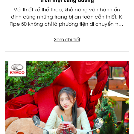
Với thiết kế thể thao, khả năng vận hành ổn
định cùng những trang bị an toàn cần thiết, K-
Pipe 50 không chỉ là phương tiện di chuyển trên
mọi hành trình mà còn là lựa chọn thể hiện
phong cách của giới trẻ. Đặc biệt là hành trình
Xem chi tiết
đi phượt của những ngày cận Tết, vậy nên Tết
này phượt thả ga - K-Pipe 50 đồng hành trên mọi
cung đường!