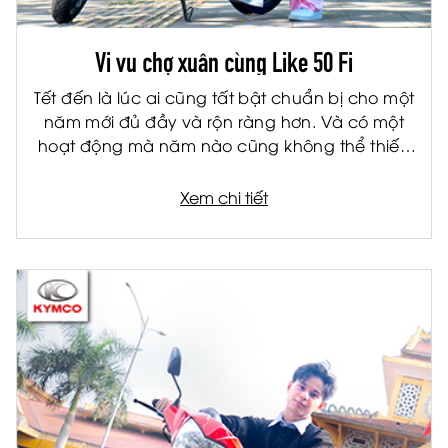
Vi vu chợ xuân cùng Like 50 Fi
Tết đến là lúc ai cũng tất bật chuẩn bị cho một
năm mới đủ đầy và rộn ràng hơn. Và có một
hoạt động mà năm nào cũng không thể thiếu
trong danh sách việc làm ngày Tết, đó chính
là… đi chợ xuân. Những con đường đông đúc,
Xem chi tiết
sắc hoa rực rỡ, gian hàng bày biện đủ thứ từ
bánh mứt đến đồ trang trí khiến không khí Tết
càng thêm rõ nét.